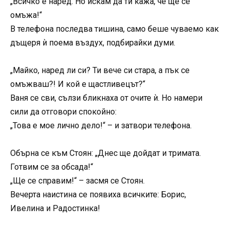
„Всичко е наред. Но искам да ти кажа, че ще се
омъжа!“
В телефона последва тишина, само беше чуваемо как
дъщеря ѝ поема въздух, подбирайки думи.
„Майко, наред ли си? Ти вече си стара, а пък се
омъжваш?! И кой е щастливецът?“
Ваня се сви, сълзи бликнаха от очите ѝ. Но намери
сили да отговори спокойно:
„Това е мое лично дело!“ – и затвори телефона.
Обърна се към Стоян: „Днес ще дойдат и тримата.
Готвим се за обсада!“
„Ще се справим!“ – засмя се Стоян.
Вечерта наистина се появиха всичките: Борис,
Ивелина и Радостинка!