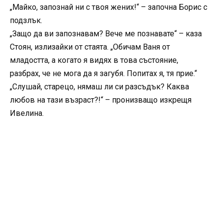
„Майко, запознай ни с твоя жених!“ – започна Борис с
подзлък.
„Защо да ви запознавам? Вече ме познавате“ – каза
Стоян, излизайки от стаята. „Обичам Ваня от
младостта, а когато я видях в това състояние,
разбрах, че не мога да я загубя. Попитах я, тя прие.“
„Слушай, старецо, нямаш ли си разсъдък? Каква
любов на тази възраст?!“ – пронизващо изкрещя
Ивелина.