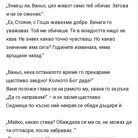
„Знаеш ли, Ваньо, цял живот само теб обичах. Затова
и не се ожених.“
„Ех, Стояне, с Гошо живехме добре. Винаги го
уважавах. Той ме обичаше. Ти в младостта нищо не
каза. Не знаех какво точно чувстваш. Но какво
значение има сега? Годините изминаха, няма
връщане назад.“
„Ваньо, нека останалото време го прекараме
щастливо заедно! Колкото Бог даде!“
Ваня положи глава си на рамото му, хвана го за ръка:
„Да го направим!“ – и се засмя щастливо.
Седмица по-късно най-накрая се обади дъщеря ѝ:
„Майко, какво става? Обаждала си ми се, не можах да
ти отговоря, после забравих…“