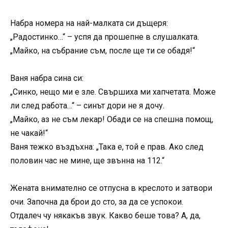
Набра номера на най-малката си дъщеря:
„Радостинко…“ – успя да прошепне в слушалката.
„Майко, на събрание съм, после ще ти се обадя!“
Ваня набра сина си:
„Синко, нещо ми е зле. Свършиха ми хапчетата. Може
ли след работа…“ – синът дори не я дочу.
„Майко, аз не съм лекар! Обади се на спешна помощ,
не чакай!“
Ваня тежко въздъхна: „Така е, той е прав. Ако след
половин час не мине, ще звънна на 112.“
Жената внимателно се отпусна в креслото и затвори
очи. Започна да брои до сто, за да се успокои.
Отдалеч чу някакъв звук. Какво беше това? А, да,