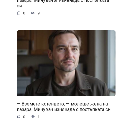
пазара. Минувачът изненада с постъпката
си.
0
9
— Вземете котенцето, — молеше жена на
пазара. Минувач изненада с постъпката си.
0
1