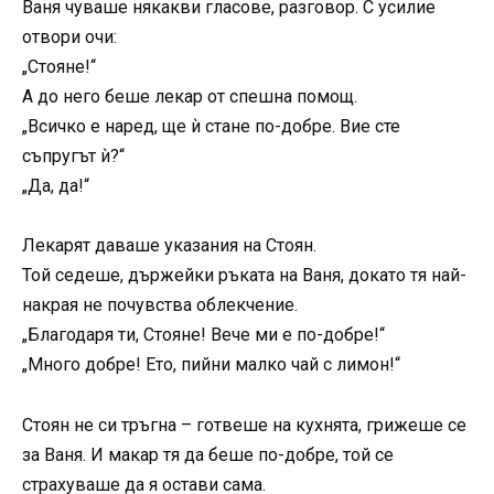
Ваня чуваше някакви гласове, разговор. С усилие
отвори очи:
„Стояне!“
А до него беше лекар от спешна помощ.
„Всичко е наред, ще ѝ стане по-добре. Вие сте
съпругът ѝ?“
„Да, да!“
Лекарят даваше указания на Стоян.
Той седеше, държейки ръката на Ваня, докато тя най-
накрая не почувства облекчение.
„Благодаря ти, Стояне! Вече ми е по-добре!“
„Много добре! Ето, пийни малко чай с лимон!“
Стоян не си тръгна – готвеше на кухнята, грижеше се
за Ваня. И макар тя да беше по-добре, той се
страхуваше да я остави сама.