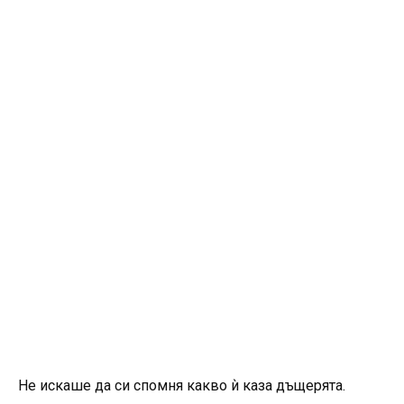
Не искаше да си спомня какво ѝ каза дъщерята.