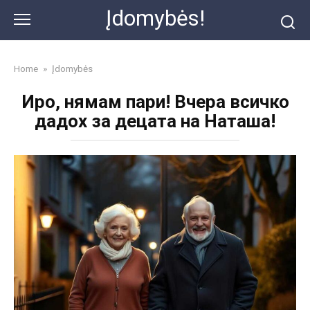
Skip
Įdomybės!
to
content
Home
»
Įdomybės
Иро, нямам пари! Вчера всичко
дадох за децата на Наташа!