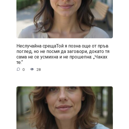
Неслучайна срещаТой я позна още от пръв
поглед, но не посмя да заговори, докато тя
сама не се усмихна и не прошепна: „Чаках
те.“
0
28