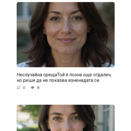
Неслучайна срещаТой я позна още отдалеч,
но реши да не показва изненадата си.
0
8