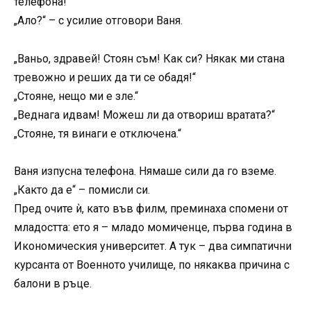
телефона!
„Ало?“ – с усилие отговори Ваня.
„Ваньо, здравей! Стоян съм! Как си? Някак ми стана
тревожно и реших да ти се обадя!“
„Стояне, нещо ми е зле.“
„Веднага идвам! Можеш ли да отвориш вратата?“
„Стояне, тя винаги е отключена.“
Ваня изпусна телефона. Нямаше сили да го вземе.
„Както да е“ – помисли си.
Пред очите ѝ, като във филм, преминаха спомени от
младостта: ето я – младо момиченце, първа година в
Икономическия университет. А тук – два симпатични
курсанта от Военното училище, по някаква причина с
балони в ръце.