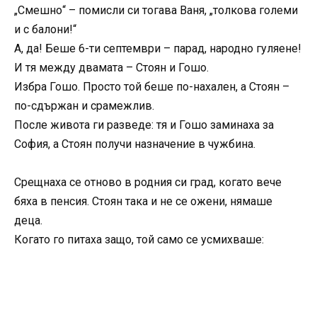
„Смешно“ – помисли си тогава Ваня, „толкова големи
и с балони!“
А, да! Беше 6-ти септември – парад, народно гуляене!
И тя между двамата – Стоян и Гошо.
Избра Гошо. Просто той беше по-нахален, а Стоян –
по-сдържан и срамежлив.
После живота ги разведе: тя и Гошо заминаха за
София, а Стоян получи назначение в чужбина.
Срещнаха се отново в родния си град, когато вече
бяха в пенсия. Стоян така и не се ожени, нямаше
деца.
Когато го питаха защо, той само се усмихваше: