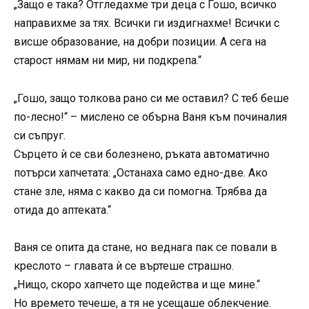
„Защо е така? Отгледахме три деца с Гошо, всичко
направихме за тях. Всички ги издигнахме! Всички с
висше образование, на добри позиции. А сега на
старост нямам ни мир, ни подкрепа.“
„Гошо, защо толкова рано си ме оставил? С теб беше
по-лесно!“ – мислено се обърна Ваня към починалия
си съпруг.
Сърцето ѝ се сви болезнено, ръката автоматично
потърси хапчетата: „Останаха само едно-две. Ако
стане зле, няма с какво да си помогна. Трябва да
отида до аптеката.“
Ваня се опита да стане, но веднага пак се повали в
креслото – главата ѝ се въртеше страшно.
„Нищо, скоро хапчето ще подейства и ще мине.“
Но времето течеше, а тя не усещаше облекчение.