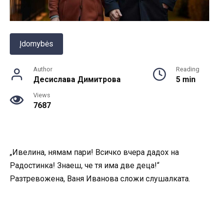
Įdomybės
Author
Reading
Десислава Димитрова
5 min
Views
7687
„Ивелина, нямам пари! Всичко вчера дадох на
Радостинка! Знаеш, че тя има две деца!“
Разтревожена, Ваня Иванова сложи слушалката.