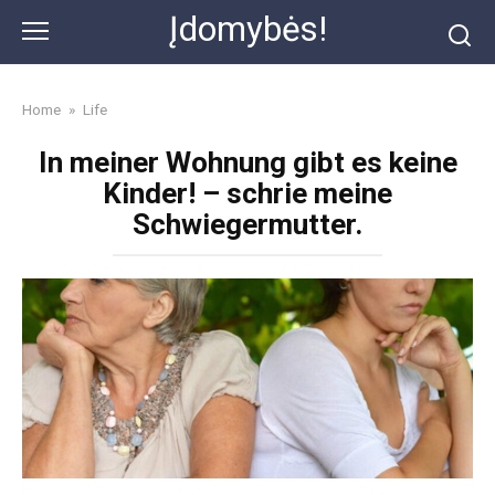
Skip
Įdomybės!
to
content
Home
»
Life
In meiner Wohnung gibt es keine
Kinder! – schrie meine
Schwiegermutter.