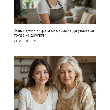
“Как научих хитрата си съседка да уважава
труда на другите”
0
1.3k.