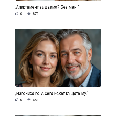
„Апартамент за двама? Без мен!“
0
879
„Изгониха го. А сега искат къщата му.“
0
653