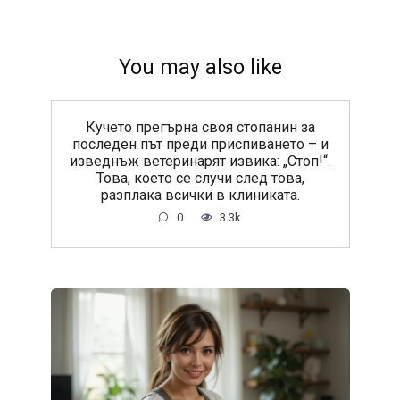
You may also like
Кучето прегърна своя стопанин за
последен път преди приспиването – и
изведнъж ветеринарят извика: „Стоп!“.
Това, което се случи след това,
разплака всички в клиниката.
0
3.3k.