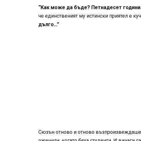
“Как може да бъде? Петнадесет години
че единственият му истински приятел е куч
дълго…”
Сюзън отново и отново възпроизвеждаше в 
оженили, когато бяха студенти. И винаги с