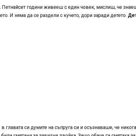
.
Петнайсет години живееш с един човек, мислиш, че знаеш 
ето. И няма да се раздели с кучето, дори заради детето.
Дет
главата си думите на съпруга си и осъзнаваше, че никога
а били смятани за завидна двойка. Защо обаче ги смятаха за