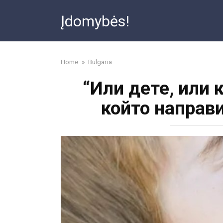
Skip
Įdomybės!
to
content
Home
»
Bulgaria
“Или дете, или 
който направи