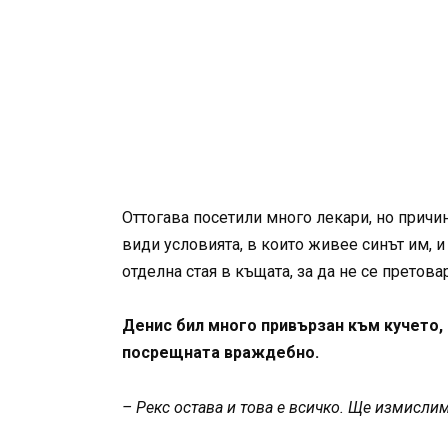
Оттогава посетили много лекари, но причин
види условията, в които живее синът им, и
отделна стая в къщата, за да не се претова
Денис бил много привързан към кучето, 
посрещната враждебно.
– Рекс остава и това е всичко. Ще измислим