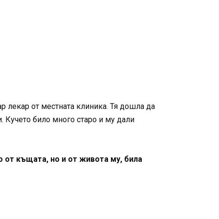
ар лекар от местната клиника. Тя дошла да
. Кучето било много старо и му дали
 от къщата, но и от живота му, била