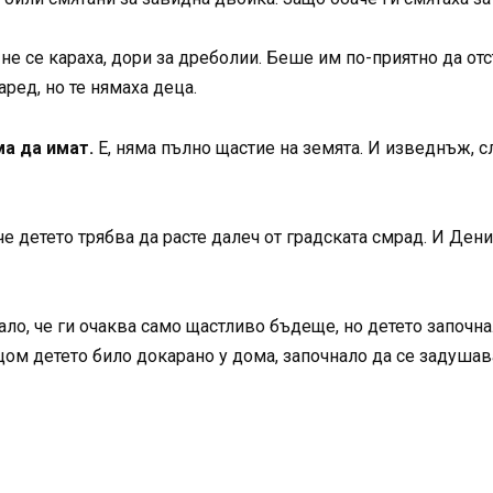
не се караха, дори за дреболии. Беше им по-приятно да отс
аред, но те нямаха деца.
ма да имат.
Е, няма пълно щастие на земята. И изведнъж, с
 детето трябва да расте далеч от градската смрад. И Дени
о, че ги очаква само щастливо бъдеще, но детето започна
щом детето било докарано у дома, започнало да се задушава