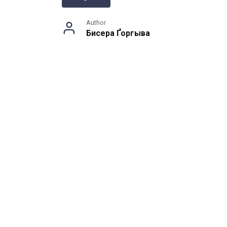
Author
Бисера Ґоргыва