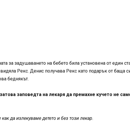
ата за задушаването на бебето била установена от един ст
 видяла Рекс. Денис получава Рекс като подарък от баща си
рва беднякът.
затова заповедта на лекаря да премахне кучето не само
 как да излекуваме детето и без този лекар.