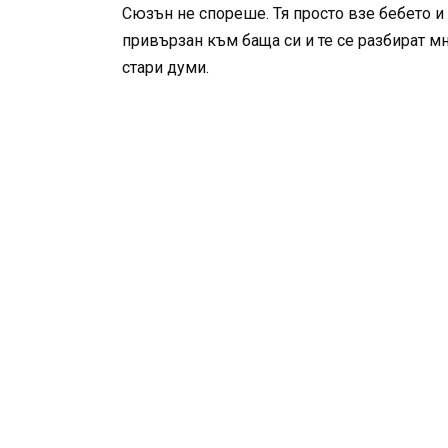
Сюзън не спореше. Тя просто взе бебето и 
привързан към баща си и те се разбират м
стари думи.