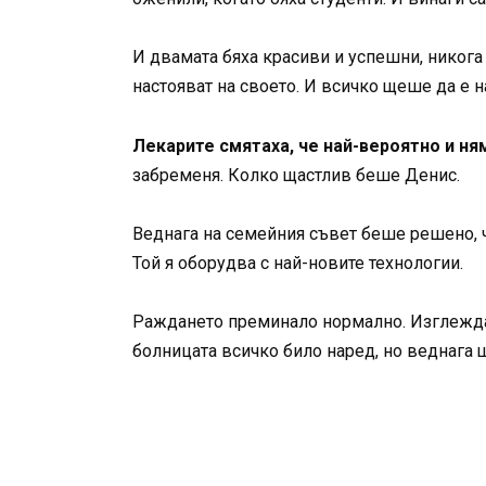
И двамата бяха красиви и успешни, никога 
настояват на своето. И всичко щеше да е н
Лекарите смятаха, че най-вероятно и ня
забременя. Колко щастлив беше Денис.
Веднага на семейния съвет беше решено, че
Той я оборудва с най-новите технологии.
Раждането преминало нормално. Изглеждал
болницата всичко било наред, но веднага 