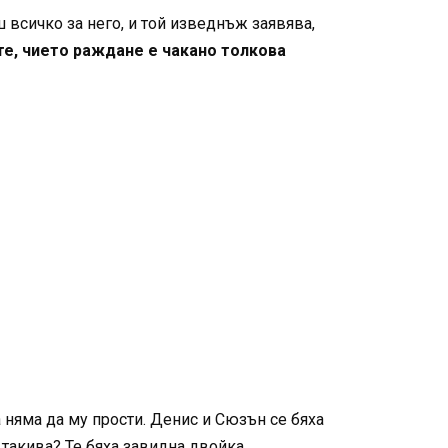
всичко за него, и той изведнъж заявява,
е, чието раждане е чакано толкова
 няма да му прости. Денис и Сюзън се бяха
 такива? Те бяха завидна двойка.