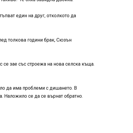
тъпват един на друг, отколкото да
лед толкова години брак, Сюзън
с се зае със строежа на нова селска къща.
ло да има проблеми с дишането. В
. Наложило се да се върнат обратно.