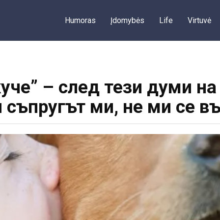
Humoras
Įdomybės
Life
Virtuvė
куче” – след тези думи на
 съпругът ми, не ми се въ