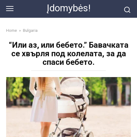
Skip
Įdomybės!
to
content
Home
»
Bulgaria
“Или аз, или бебето.” Бавачката
се хвърля под колелата, за да
спаси бебето.