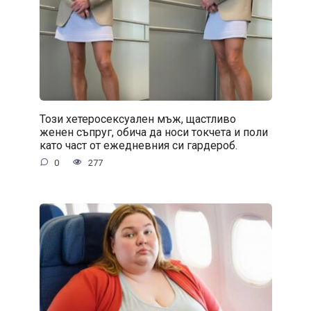
Този хетеросексуален мъж, щастливо
женен съпруг, обича да носи токчета и поли
като част от ежедневния си гардероб.
0
277