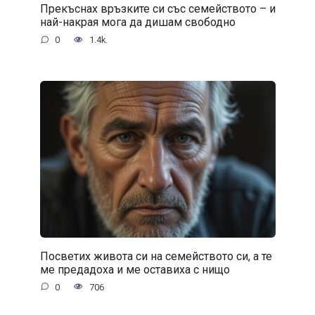
Прекъснах връзките си със семейството – и
най-накрая мога да дишам свободно
0
1.4k.
Посветих живота си на семейството си, а те
ме предадоха и ме оставиха с нищо
0
706