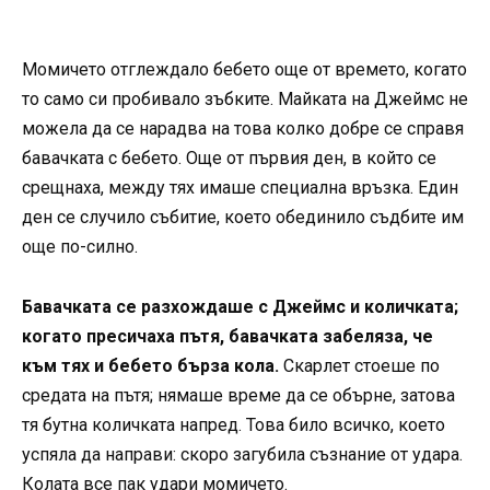
Момичето отглеждало бебето още от времето, когато
то само си пробивало зъбките. Майката на Джеймс не
можела да се нарадва на това колко добре се справя
бавачката с бебето. Още от първия ден, в който се
срещнаха, между тях имаше специална връзка. Един
ден се случило събитие, което обединило съдбите им
още по-силно.
Бавачката се разхождаше с Джеймс и количката;
когато пресичаха пътя, бавачката забеляза, че
към тях и бебето бърза кола.
Скарлет стоеше по
средата на пътя; нямаше време да се обърне, затова
тя бутна количката напред. Това било всичко, което
успяла да направи: скоро загубила съзнание от удара.
Колата все пак удари момичето.