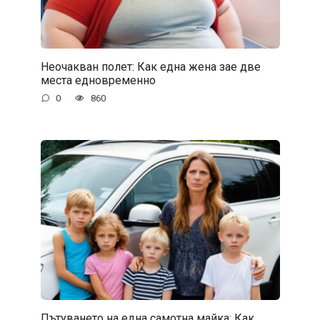
Неочакван полет: Как една жена зае две
места едновременно
0
860
Пътуването на една самотна майка: Как