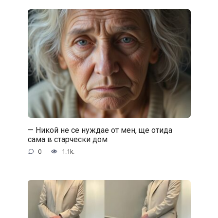
— Никой не се нуждае от мен, ще отида
сама в старчески дом
0
1.1k.