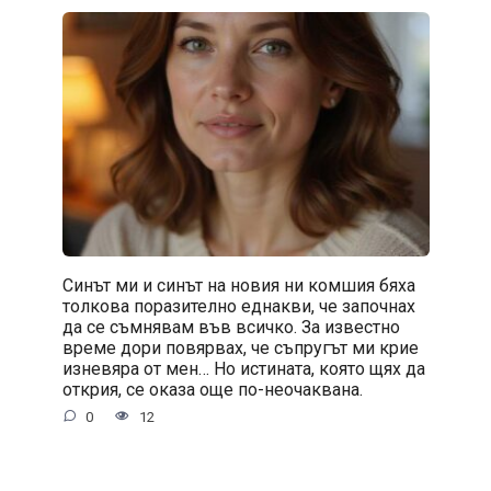
Синът ми и синът на новия ни комшия бяха
толкова поразително еднакви, че започнах
да се съмнявам във всичко. За известно
време дори повярвах, че съпругът ми крие
изневяра от мен… Но истината, която щях да
открия, се оказа още по-неочаквана.
0
12