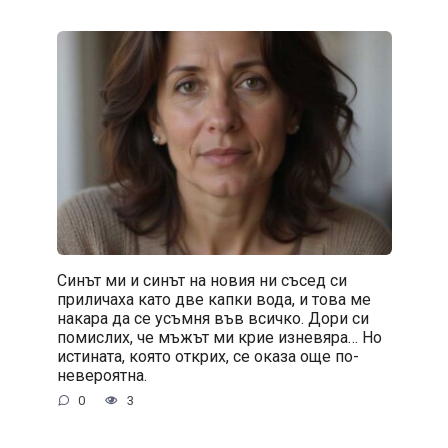
Синът ми и синът на новия ни съсед си
приличаха като две капки вода, и това ме
накара да се усъмня във всичко. Дори си
помислих, че мъжът ми крие изневяра… Но
истината, която открих, се оказа още по-
невероятна.
0
3