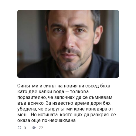
Синът ми и синът на новия ни съсед бяха
като две капки вода — толкова
поразително, че започнах да се съмнявам
във всичко. За известно време дори бях
убедена, че съпругът ми крие изневяра от
мен… Но истината, която щях да разкрия, се
оказа още по-неочаквана.
0
77