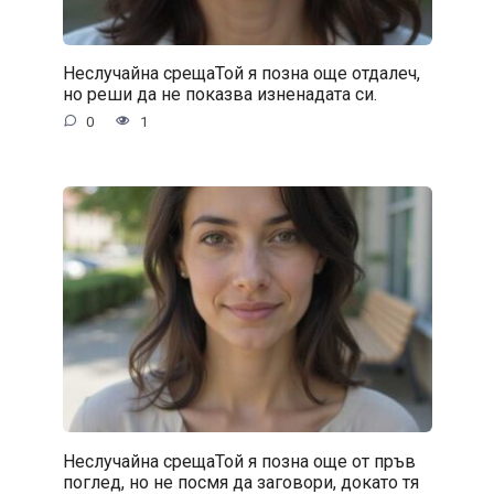
Неслучайна срещаТой я позна още отдалеч,
но реши да не показва изненадата си.
0
1
Неслучайна срещаТой я позна още от пръв
поглед, но не посмя да заговори, докато тя