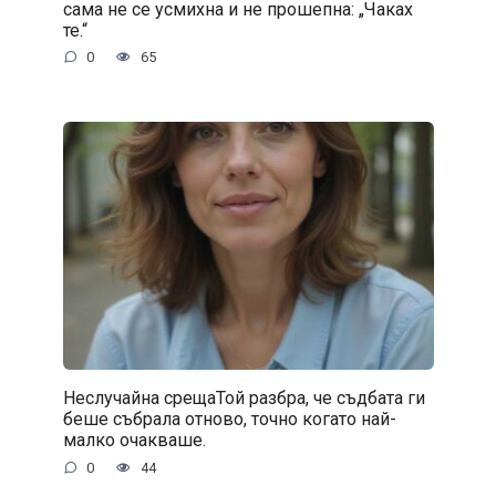
сама не се усмихна и не прошепна: „Чаках
те.“
0
65
Неслучайна срещаТой разбра, че съдбата ги
беше събрала отново, точно когато най-
малко очакваше.
0
44