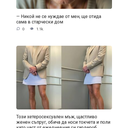
— Никой не се нуждае от мен, ще отида
сама в старчески дом
0
1.1k.
Този хетеросексуален мъж, щастливо
женен съпруг, обича да носи токчета и поли
като част от ежедневния си гардероб.