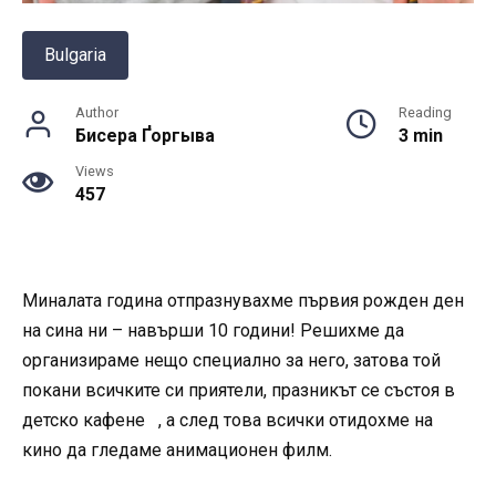
Bulgaria
Author
Reading
Бисера Ґоргыва
3 min
Views
457
Миналата година отпразнувахме първия рожден ден
на сина ни – навърши 10 години! Решихме да
организираме нещо специално за него, затова той
покани всичките си приятели, празникът се състоя в
детско кафене , а след това всички отидохме на
кино да гледаме анимационен филм.