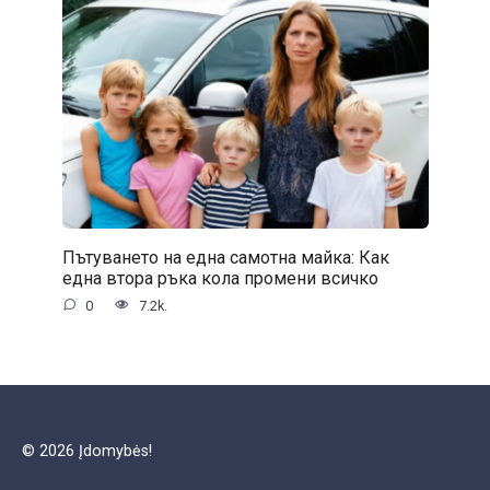
Пътуването на една самотна майка: Как
една втора ръка кола промени всичко
0
7.2k.
© 2026 Įdomybės!