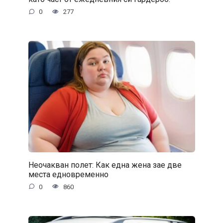
0
277
Неочакван полет: Как една жена зае две
места едновременно
0
860