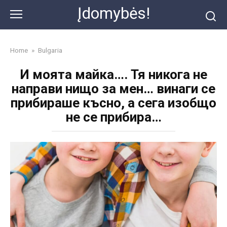
Skip
Įdomybės!
to
content
Home
»
Bulgaria
И моята майка…. Тя никога не
направи нищо за мен… винаги се
прибираше късно, а сега изобщо
не се прибира…