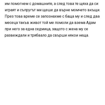
им помогнем с домашните, а след това те щяха да си
играят и съпругът ми щеше да върне момчето вкъщи.
През това време се запознахме с баща му и след два
месеца такъв живот той ме помоли да взема Адам
при него за една седмица, защото с жена му се
развеждали и трябвало да свърши някои неща.