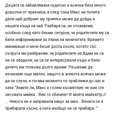
Децата се забавляваха чудесно и всички бяха много
доволни от празника, а след това Макс ни попита
дали най-добрият му приятел може да дойде в
нашата къща на чай. Разбира се, не отказахме,
особено след като бяхме сигурни, че родителите му са
били информирани за плана на момчетата. Времето
минаваше и вече беше доста късно, когато със
съпруга ми разбрахме, че родителите на Адам не са
ни се обадили, не са се интересували къде е било
детето им толкова дълго време. Решихме да
изчакаме още малко, защото в живота всичко може
да се случи, и тогава момчето се приближи до нас и
каза “Знаете ли, Макс е голям късметлия, че вие сте
неговата майка… Вие го обичате! И моята майкаһттр://
…. Никога не е направила нищо за мен… Винаги се е
прибирала късно, а сега изобщо не се прибира…”.