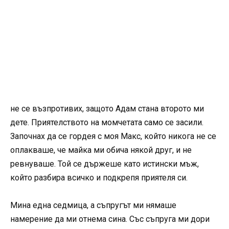
не се възпротивих, защото Адам стана второто ми
дете. Приятелството на момчетата само се засили.
Започнах да се гордея с моя Макс, който никога не се
оплакваше, че майка ми обича някой друг, и не
ревнуваше. Той се държеше като истински мъж,
който разбира всичко и подкрепя приятеля си.
Мина една седмица, а съпругът ми нямаше
намерение да ми отнема сина. Със съпруга ми дори