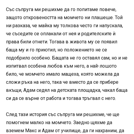
Със съпруга ми решихме да го попитаме повече,
защото откровеността на момчето ни плашеше. Той
ни разказа, че майка му толкова често ги напускала,
че съседите се оплакали от нея и родителските ѝ
права били отнети. Тогава в живота му се появил
баща му и го приютил, но положението не се
подобрило особено. Бащата не го оставял сам, но и не
изпитвал особена любов към него, а най-лошото
било, че момчето имало мащеха, която можела да
сложи ръка на него, така че вместо да се прибере
вкъщи, Адам седял на детската площадка, чакал баща
си да се върне от работа и тогава тръгвал с него.
След тази история със съпруга ми решихме, че ще
помогнем малко на момчето. Заедно щяхме да
вземем Макс и Адам от училище, да ги нахраним, да