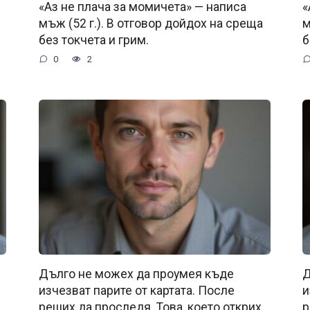
«Аз не плача за момичета» — написа
«
мъж (52 г.). В отговор дойдох на среща
м
без токчета и грим.
б
0
2
Дълго не можех да проумея къде
Д
изчезват парите от картата. После
и
реших да проследя. Това, което открих
р