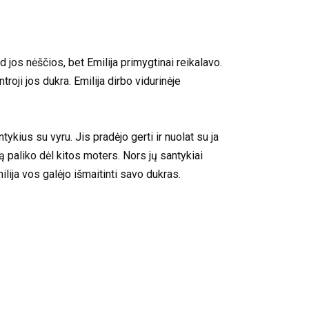
 jos nėščios, bet Emilija primygtinai reikalavo.
oji jos dukra. Emilija dirbo vidurinėje
ykius su vyru. Jis pradėjo gerti ir nuolat su ja
ją paliko dėl kitos moters. Nors jų santykiai
ija vos galėjo išmaitinti savo dukras.