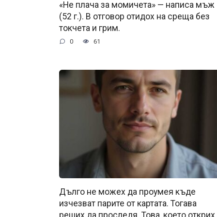
«Не плача за момичета» — написа мъж
(52 г.). В отговор отидох на среща без
токчета и грим.
0
61
Дълго не можех да проумея къде
изчезват парите от картата. Тогава
реших да проследя. Това, което открих,