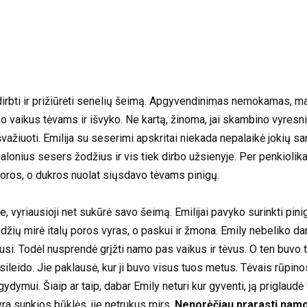
 dirbti ir prižiūrėti senelių šeimą. Apgyvendinimas nemokamas, mais
o vaikus tėvams ir išvyko. Ne kartą, žinoma, jai skambino vyresnioji
išvažiuoti. Emilija su seserimi apskritai niekada nepalaikė jokių 
malonius sesers žodžius ir vis tiek dirbo užsienyje. Per penkiolika
poros, o dukros nuolat siųsdavo tėvams pinigų.
vyriausioji net sukūrė savo šeimą. Emilijai pavyko surinkti pinigų i
adžių mirė italų poros vyras, o paskui ir žmona. Emily nebeliko dar
gusi. Todėl nusprendė grįžti namo pas vaikus ir tėvus. O ten buvo 
sileido. Jie paklausė, kur ji buvo visus tuos metus. Tėvais rūpin
 gydymui. Šiaip ar taip, dabar Emily neturi kur gyventi, ją priglaudė
yra sunkios būklės, jie netrukus mirs.
Nenorėčiau prarasti namo,