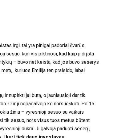
tas irgi, tai yra pinigai padoriai švarūs.
 sesuo, kuri vis piktinosi, kad kaip ji drįsta
santykių – buvo net keista, kad jos buvo seserys
 metų, kuriuos Emilija ten praleido, labai
r nupirkti jai butą, o jauniausioji dar tik
bo. O ir ji nepagalvojo ko nors ieškoti. Po 15
tokia žinia – vyresnioji sesuo su vaikais
osi tik sesuo, nors visus tuos metus būtent
 vyresnioji dukra. Ji galvoja paduoti seserį į
 į kurį tiek daug investavau.