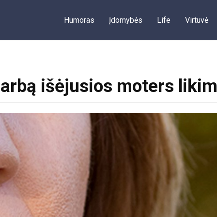
Humoras
Įdomybės
Life
Virtuvė
darbą išėjusios moters liki