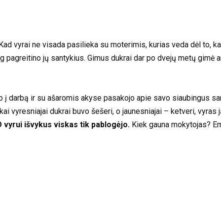
ad vyrai ne visada pasilieka su moterimis, kurias veda dėl to, kad
pagreitino jų santykius. Gimus dukrai dar po dvejų metų gimė antr
jo į darbą ir su ašaromis akyse pasakojo apie savo siaubingus sant
ai vyresniajai dukrai buvo šešeri, o jaunesniajai – ketveri, vyras 
 vyrui išvykus viskas tik pablogėjo.
Kiek gauna mokytojas? Emil