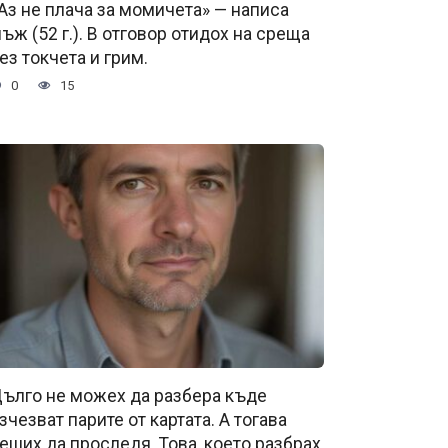
Аз не плача за момичета» — написа
ъж (52 г.). В отговор отидох на среща
ез токчета и грим.
0
15
ълго не можех да разбера къде
зчезват парите от картата. А тогава
еших да проследя. Това, което разбрах,