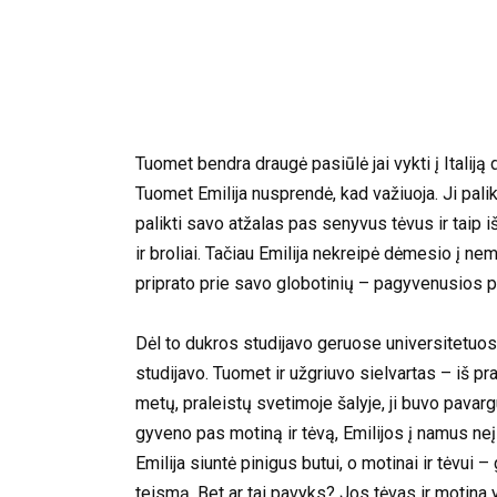
Tuomet bendra draugė pasiūlė jai vykti į Italiją
Tuomet Emilija nusprendė, kad važiuoja. Ji palik
palikti savo atžalas pas senyvus tėvus ir taip 
ir broliai. Tačiau Emilija nekreipė dėmesio į ne
priprato prie savo globotinių – pagyvenusios 
Dėl to dukros studijavo geruose universitetuose, 
studijavo. Tuomet ir užgriuvo sielvartas – iš pr
metų, praleistų svetimoje šalyje, ji buvo pavar
gyveno pas motiną ir tėvą, Emilijos į namus neį
Emilija siuntė pinigus butui, o motinai ir tėvui –
teismą. Bet ar tai pavyks? Jos tėvas ir motina 