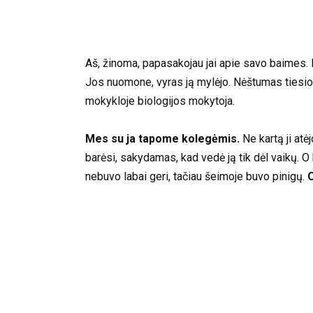
Aš, žinoma, papasakojau jai apie savo baimes. K
Jos nuomone, vyras ją mylėjo. Nėštumas tiesiog 
mokykloje biologijos mokytoja.
Mes su ja tapome kolegėmis.
Ne kartą ji atė
barėsi, sakydamas, kad vedė ją tik dėl vaikų. O k
nebuvo labai geri, tačiau šeimoje buvo pinigų.
O