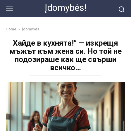
Skip
Įdomybės!
to
content
Home
»
Įdomybės
Хайде в кухнята!” — изкрещя
мъжът към жена си. Но той не
подозираше как ще свърши
всичко…