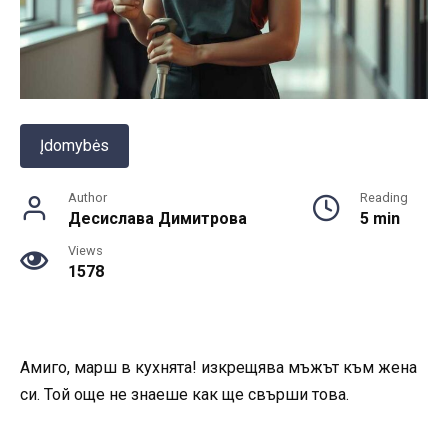
Įdomybės
Author
Reading
Десислава Димитрова
5 min
Views
1578
Амиго, марш в кухнята! изкрещява мъжът към жена
си. Той още не знаеше как ще свърши това.