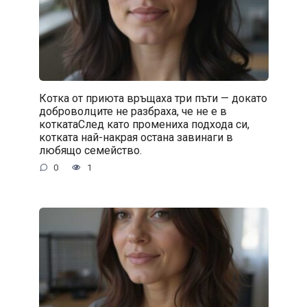
Котка от приюта връщаха три пъти — докато
доброволците не разбраха, че не е в
коткатаСлед като промениха подхода си,
котката най-накрая остана завинаги в
любящо семейство.
0
1