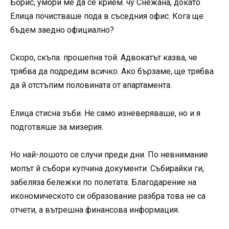
Борис, умори ме да се крием. чу Снежана, докато
Елица почистваше пода в съседния офис. Кога ще
бъдем заедно официално?
Скоро, скъпа. прошепна той. Адвокатът казва, че
трябва да подредим всичко. Ако бързаме, ще трябва
да й отстъпим половината от апартамента.
Елица стисна зъби. Не само изневеряваше, но и я
подготвяше за мизерия.
Но най-лошото се случи преди дни. По невнимание
мопът й събори купчина документи. Събирайки ги,
забеляза бележки по полетата. Благодарение на
икономическото си образование разбра това не са
отчети, а вътрешна финансова информация.