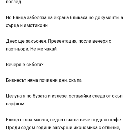
поглед.
Но Елица забеляза на екрана бликаха не документи, а
сърца и емотикони.
Днес ще закъснея. Презентация, после вечеря с
партньори. Не ме чакай.
Вечеря в събота?
Бизнесът няма почивни дни, скъпа.
Целуна я по бузата и излезе, оставяйки следа от скъп
парфюм.
Елица сгъна масата, седна с чаша вече студено кафе.
Преди седем години завърши икономика с отличие,