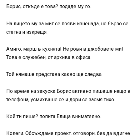
Борис, откъде е това? подаде му го.
На лицето му за миг се появи изненада, но бързо се
стегна и изкрещя:
Амиго, марш в кухнята! Не рови в джобовете ми!
Това е служебен, от архива в офиса.
Той нямаше представа какво ще следва.
По време на закуска Борис активно пишеше нещо в
телефона, усмихваше се и дори се засмя тихо.
Кой ти пише? попита Елица внимателно.
Колеги. Обсъждаме проект. отговори, без да вдигне