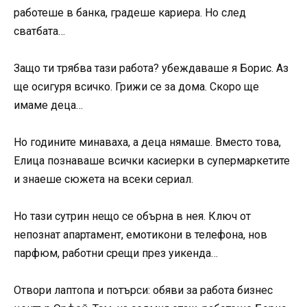
работеше в банка, градеше кариера. Но след
сватбата…
Защо ти трябва тази работа? убеждаваше я Борис. Аз
ще осигуря всичко. Грижи се за дома. Скоро ще
имаме деца…
Но годините минаваха, а деца нямаше. Вместо това,
Елица познаваше всички касиерки в супермаркетите
и знаеше сюжета на всеки сериал.
Но тази сутрин нещо се обърна в нея. Ключ от
непознат апартамент, емотикони в телефона, нов
парфюм, работни срещи през уикенда…
Отвори лаптопа и потърси: обяви за работа бизнес