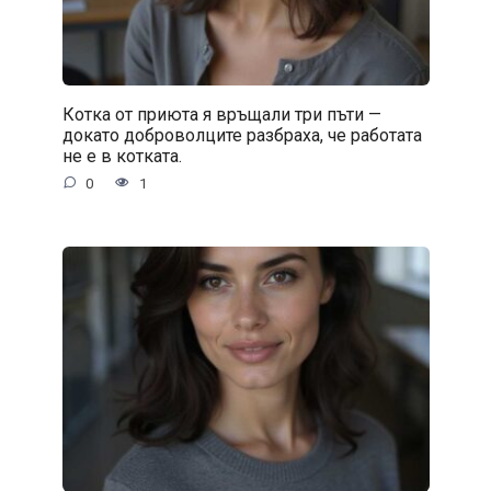
Котка от приюта я връщали три пъти —
докато доброволците разбраха, че работата
не е в котката.
0
1