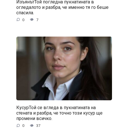
ИзъянътТой погледна пукнатината в
огледалото и разбра, че именно тя го беше
спасила.
0
7
КусурТой се вгледа в пукнатината на
стената и разбра, че точно този кусур ще
промени всичко.
0
37