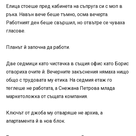
Елица стоеше пред кабинета на съпруга си с моп в
ръка. Навън вече беше тъмно, осма вечерта.
Работният ден беше свършил, но отвътре се чуваха
гласове.
Планът й започна да работи.
Две седмици като чистачка в същия офис като Борис
отвориха очите й. Вечерните закъснения нямаха нищо
общо с трудовата му етика. На седмия етаж го
теглеше не работата, а Снежана Петрова млада
маркетоложка от същата компания.
Ключът от джоба му отваряше не архив, а
апартамента й в нов блок.