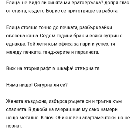
Елица, не видя ли синята ми вратовръзка? допря глас
от стаята, където Борис се приготвяше за работа.
Елица стояше точно до печката, разбърквайки
овесена каша. Седем години брак и всяка сутрин е
еднаква. Той лети към офиса за пари и успех, тя
между печката, тенджерите и пералната.
Виж на втория рафт в шкафа! отвърна тя.
Няма нищо! Сигурна ли си?
Жената въздъхна, избърса ръцете си и тръгна към
спалнята. В джоба на вчерашния му сако намери
нещо метално. Ключ. Обикновен апартаментски, но не
познат.