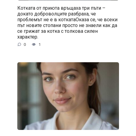
Котката от приюта връщаха три пъти –
докато доброволците разбраха, че
проблемът не е в коткатаОказа се, че всеки
път новите стопани просто не знаели как да
се грижат за котка с толкова силен
характер.
0
1