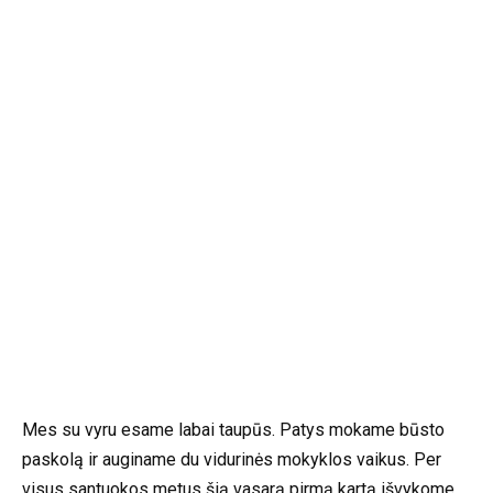
Mes su vyru esame labai taupūs. Patys mokame būsto
paskolą ir auginame du vidurinės mokyklos vaikus. Per
visus santuokos metus šią vasarą pirmą kartą išvykome