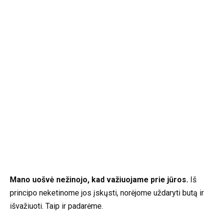
Mano uošvė nežinojo, kad važiuojame prie jūros.
Iš
principo neketinome jos įskųsti, norėjome uždaryti butą ir
išvažiuoti. Taip ir padarėme.