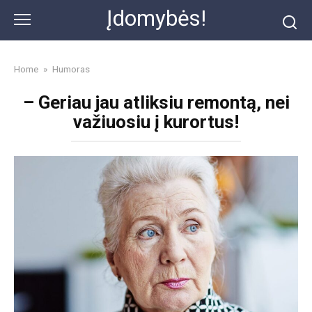
Skip
Įdomybės!
to
content
Home
»
Humoras
– Geriau jau atliksiu remontą, nei
važiuosiu į kurortus!