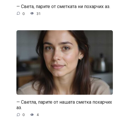
— Света, парите от сметката ни похарчих аз.
0
31
— Светла, парите от нашата сметка похарчих
аз.
0
4