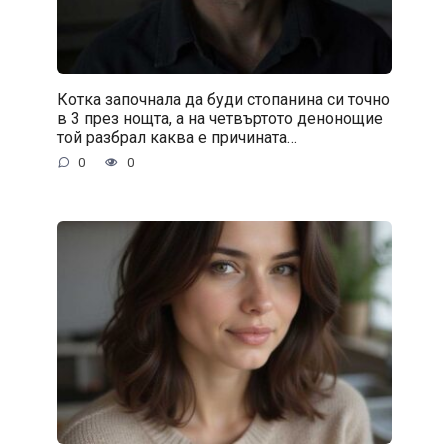
Котка започнала да буди стопанина си точно
в 3 през нощта, а на четвъртото денонощие
той разбрал каква е причината…
0
0