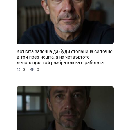
Котката започна да буди стопанина си точно
в три през нощта, а на четвъртото
денонощие той разбра каква е работата…
0
0