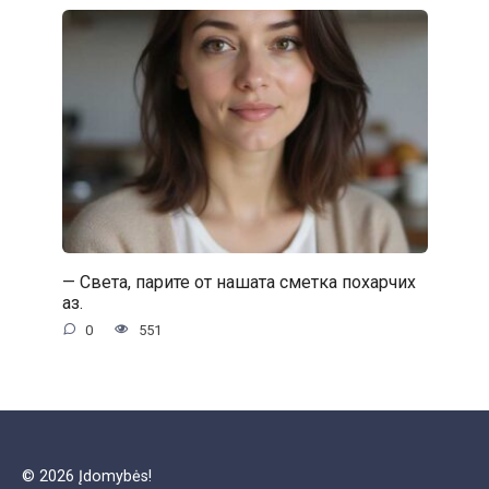
— Света, парите от нашата сметка похарчих
аз.
0
551
© 2026 Įdomybės!