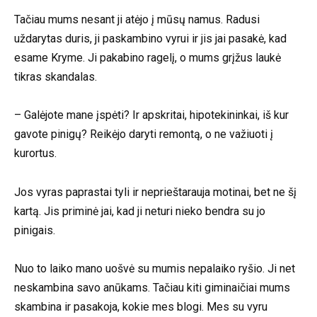
Tačiau mums nesant ji atėjo į mūsų namus. Radusi
uždarytas duris, ji paskambino vyrui ir jis jai pasakė, kad
esame Kryme. Ji pakabino ragelį, o mums grįžus laukė
tikras skandalas.
– Galėjote mane įspėti? Ir apskritai, hipotekininkai, iš kur
gavote pinigų? Reikėjo daryti remontą, o ne važiuoti į
kurortus.
Jos vyras paprastai tyli ir neprieštarauja motinai, bet ne šį
kartą. Jis priminė jai, kad ji neturi nieko bendra su jo
pinigais.
Nuo to laiko mano uošvė su mumis nepalaiko ryšio. Ji net
neskambina savo anūkams. Tačiau kiti giminaičiai mums
skambina ir pasakoja, kokie mes blogi. Mes su vyru