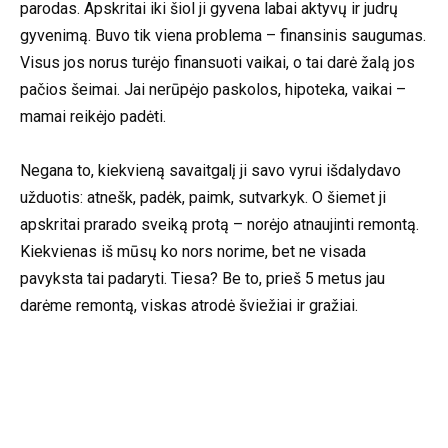
parodas. Apskritai iki šiol ji gyvena labai aktyvų ir judrų
gyvenimą. Buvo tik viena problema – finansinis saugumas.
Visus jos norus turėjo finansuoti vaikai, o tai darė žalą jos
pačios šeimai. Jai nerūpėjo paskolos, hipoteka, vaikai –
mamai reikėjo padėti.
Negana to, kiekvieną savaitgalį ji savo vyrui išdalydavo
užduotis: atnešk, padėk, paimk, sutvarkyk. O šiemet ji
apskritai prarado sveiką protą – norėjo atnaujinti remontą.
Kiekvienas iš mūsų ko nors norime, bet ne visada
pavyksta tai padaryti. Tiesa? Be to, prieš 5 metus jau
darėme remontą, viskas atrodė šviežiai ir gražiai.