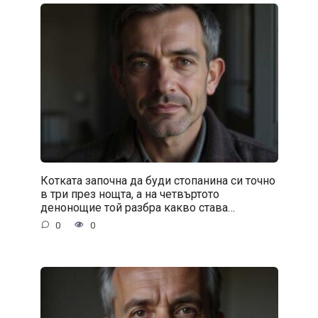
Котката започна да буди стопанина си точно
в три през нощта, а на четвъртото
денонощие той разбра какво става…
0
0