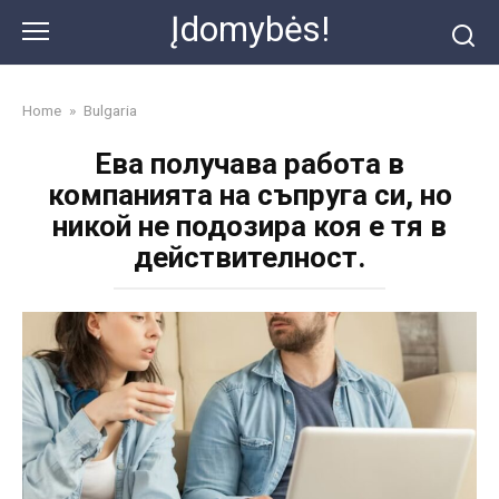
Skip
Įdomybės!
to
content
Home
»
Bulgaria
Ева получава работа в
компанията на съпруга си, но
никой не подозира коя е тя в
действителност.