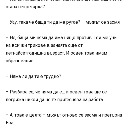
стана секретарка?
– Уау, така че баща ти да ме ругае? – мъжът се засмя.
– Не, баща ми няма да има нищо против. Той ме учи
на всички трикове в занаята още от
петнайсетгодишна възраст. И освен това имам
образование.
– Няма ли да ти е трудно?
– Разбира се, че няма да е… и освен това ще се
погрижа никой да не те притеснява на работа.
– А, това е целта – мъжът отново се засмя и прегърна
Ева.