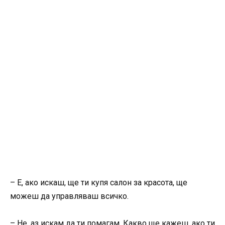
– Е, ако искаш, ще ти купя салон за красота, ще
можеш да управляваш всичко.
– Не, аз искам да ти помагам. Какво ще кажеш, ако ти