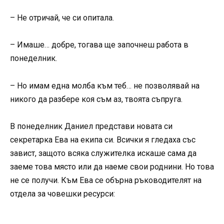
– Не отричай, че си опитала.
– Имаше… добре, тогава ще започнеш работа в
понеделник.
– Но имам една молба към теб… не позволявай на
никого да разбере коя съм аз, твоята съпруга.
В понеделник Даниел представи новата си
секретарка Ева на екипа си. Всички я гледаха със
завист, защото всяка служителка искаше сама да
заеме това място или да наеме свои роднини. Но това
не се получи. Към Ева се обърна ръководителят на
отдела за човешки ресурси: