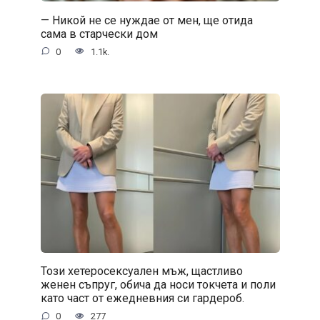
— Никой не се нуждае от мен, ще отида
сама в старчески дом
0
1.1k.
Този хетеросексуален мъж, щастливо
женен съпруг, обича да носи токчета и поли
като част от ежедневния си гардероб.
0
277