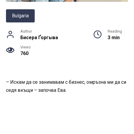
Bulgaria
Author
Reading
Бисера Ґоргыва
3 min
Views
760
– Искам да се занимавам с бизнес, омръзна ми да си
седя вкъщи – започва Ева.