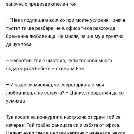
започна с предизвикателен тон:
– “Нека подпишем всичко при моите условия… иначе
тъстът ти ще разбере, че в офиса ти се разхожда
бременна любовница. Не мисля, че ще му е приятно
да чуе това.
– Напротив, той е щастлив, купи толкова много
подаръци за бебето – отвърна Ева.
– И защо си мислиш, че секретарката е моя
любовница, а не съпруга? – Даниел продължи да се
усмихва.
Тук косата на конкурента настръхна от срам, той се
изчерви. Той грабна раницата си и избяга от офиса.
Целият екип гледаше тази картина с изненада, някои