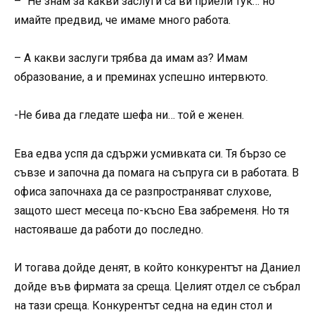
– “Не знам за какви заслуги са ви приели тук… но
имайте предвид, че имаме много работа.
– А какви заслуги трябва да имам аз? Имам
образование, а и преминах успешно интервюто.
-Не бива да гледате шефа ни… той е женен.
Ева едва успя да сдържи усмивката си. Тя бързо се
съвзе и започна да помага на съпруга си в работата. В
офиса започнаха да се разпространяват слухове,
защото шест месеца по-късно Ева забременя. Но тя
настояваше да работи до последно.
И тогава дойде денят, в който конкурентът на Даниел
дойде във фирмата за среща. Целият отдел се събрал
на тази среща. Конкурентът седна на един стол и