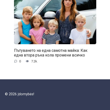
Пътуването на една самотна майка: Как
една втора ръка кола промени всичко
0
7.2k.
© 2026 Įdomybės!