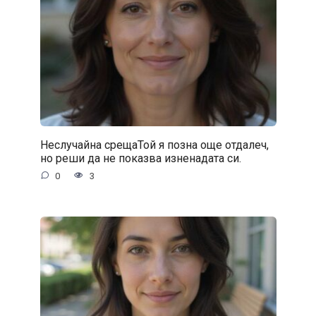
Неслучайна срещаТой я позна още отдалеч,
но реши да не показва изненадата си.
0
3