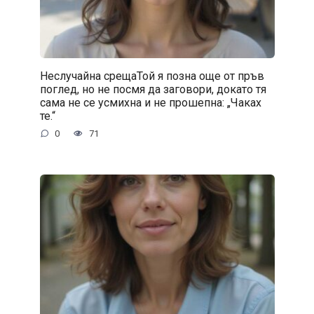
Неслучайна срещаТой я позна още от пръв
поглед, но не посмя да заговори, докато тя
сама не се усмихна и не прошепна: „Чаках
те.“
0
71