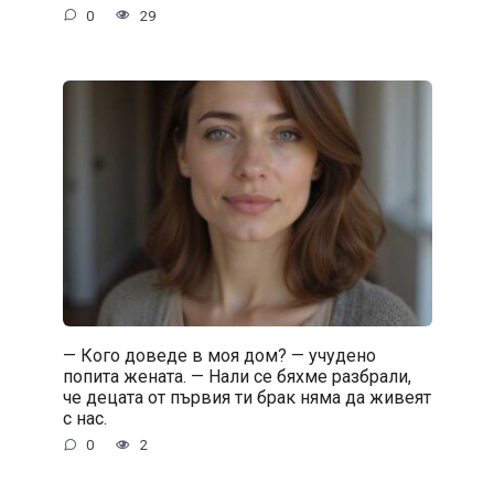
0
29
— Кого доведе в моя дом? — учудено
попита жената. — Нали се бяхме разбрали,
че децата от първия ти брак няма да живеят
с нас.
0
2