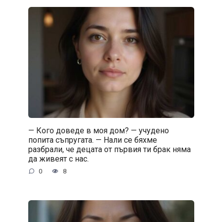
— Кого доведе в моя дом? — учудено
попита съпругата. — Нали се бяхме
разбрали, че децата от първия ти брак няма
да живеят с нас.
0
8