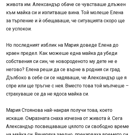
живота им. Александър обаче се чувстваше длъжен
към майка си и изпитваше вина. Той молеше Елена
за търпение и ѝ обещаваше, че ситуацията скоро ще
се успокои.
Но последният изблик на Мария доведе Елена до
краен предел. Как можеше една майка да убеди
собствения си син, че новороденото му дете не е
негово? Елена реши да се върне в родния си град.
Дълбоко в себе си се надяваше, че Александър ще я
спре или ще тръгне с нея. Вместо това той мълчеше –
страхуваше се да не ядоса майка си.
Мария Стоянова най-накрая получи това, което
искаше. Омразната снаха изчезна от живота ѝ. Сега
Александър посвещаваше цялото си свободно време
на майка си. Вечеряха заедно, прекарваха времето си