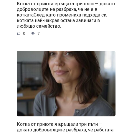
Котка от приюта връщаха три пъти — докато
доброволците не разбраха, че не е в
коткатаСлед като промениха подхода си,
котката най-накрая остана завинаги в
любящо семейство.
0
7
Котка от приюта я връщали три пъти —
докато доброволците разбраха, че работата