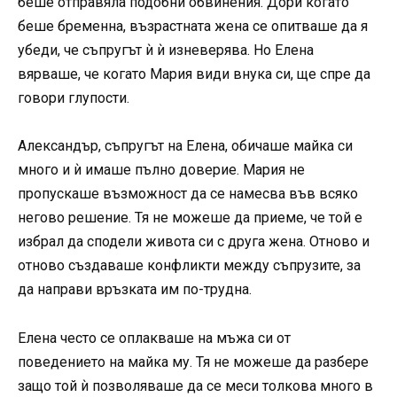
беше отправяла подобни обвинения. Дори когато
беше бременна, възрастната жена се опитваше да я
убеди, че съпругът ѝ ѝ изневерява. Но Елена
вярваше, че когато Мария види внука си, ще спре да
говори глупости.
Александър, съпругът на Елена, обичаше майка си
много и ѝ имаше пълно доверие. Мария не
пропускаше възможност да се намесва във всяко
негово решение. Тя не можеше да приеме, че той е
избрал да сподели живота си с друга жена. Отново и
отново създаваше конфликти между съпрузите, за
да направи връзката им по-трудна.
Елена често се оплакваше на мъжа си от
поведението на майка му. Тя не можеше да разбере
защо той ѝ позволяваше да се меси толкова много в