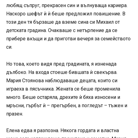
любящ съпруг, прекрасен син и вълнуваща кариера.
Наскоро шефът ѝ ѝ беше предложил повишение. В
този ден тя бързаше да вземе сина си Михаил от
детската градина. Очакваше с нетърпение да се
прибере вкъщи и да приготви вечеря за семейството
си.
Но това, което видя пред градината, я изненада
дълбоко. На входа стоеше бившата ѝ свекърва.
Мария Стоянова наблюдаваше децата, които си
играеха в пясъчника. Жената се беше променилa
много. Беше остаряла, дрехите ѝ бяха износени и
мръсни, гърбът ѝ – прегърбен, а погледът – тъжен и
празен.
Елена едва я разпозна. Някога гордата и властна