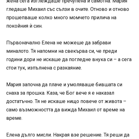
жена сега изглеждаше пречупена и самотна. Мария
гледаше Михаил със сълзи в очите. Отново и отново
прошепваше колко много момчето прилича на
покойния ѝ син.
Първоначално Елена не можеше да забрави
миналото. Тя напомни на свекърва си, че преди
години дори не искаше да погледне внука си – а сега
стои тук, изпълнена с разкаяние.
Мария започна да плаче и умоляваше бившата си
снаха за прошка. Каза, че Бог вече я е наказал
достатъчно. Тя не искаше нищо повече от живота –
само възможността да вижда Михаил от време на
време.
Елена дълго мисли. Накрая взе решение. Тя реши да