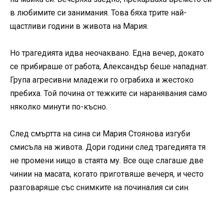
в любимите си занимания. Това бяха трите най-
щастливи години в живота на Мария.
Но трагедията идва неочаквано. Една вечер, докато
се прибираше от работа, Александър беше нападнат.
Група агресивни младежи го ограбиха и жестоко
пребиха. Той почина от тежките си наранявания само
няколко минути по-късно.
След смъртта на сина си Мария Стоянова изгуби
смисъла на живота. Дори години след трагедията тя
не промени нищо в стаята му. Все още слагаше две
чинии на масата, когато приготвяше вечеря, и често
разговаряше със снимките на починалия си син.