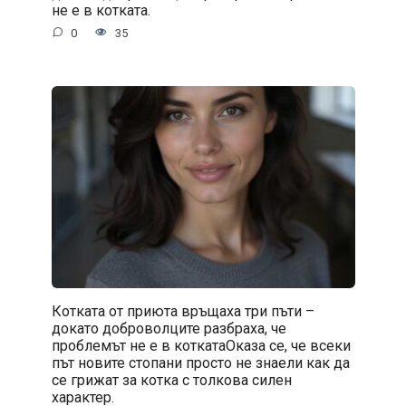
не е в котката.
0
35
Котката от приюта връщаха три пъти –
докато доброволците разбраха, че
проблемът не е в коткатаОказа се, че всеки
път новите стопани просто не знаели как да
се грижат за котка с толкова силен
характер.