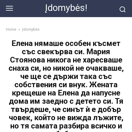
Skip
Įdomybės!
to
content
Home
»
Įdomybės
Елена нямаше особен късмет
със свекърва си. Мария
Стоянова никога не харесваше
снаха си, но никой не очакваше,
че ще се държи така със
собствения си внук. Жената
крещеше на Елена да напусне
дома им заедно с детето си. Тя
твърдеше, че синът ѝ е добър
човек, който не вижда лъжите,
но тя самата разбира всичко и