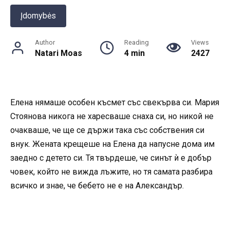
Įdomybės
Author
Reading
Views
Natari Moas
4 min
2427
Елена нямаше особен късмет със свекърва си. Мария
Стоянова никога не харесваше снаха си, но никой не
очакваше, че ще се държи така със собствения си
внук. Жената крещеше на Елена да напусне дома им
заедно с детето си. Тя твърдеше, че синът ѝ е добър
човек, който не вижда лъжите, но тя самата разбира
всичко и знае, че бебето не е на Александър.