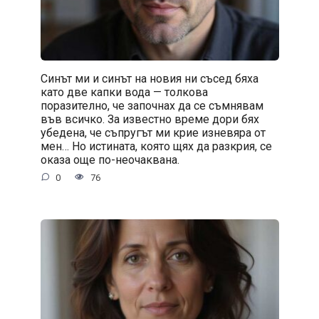
Синът ми и синът на новия ни съсед бяха
като две капки вода — толкова
поразително, че започнах да се съмнявам
във всичко. За известно време дори бях
убедена, че съпругът ми крие изневяра от
мен… Но истината, която щях да разкрия, се
оказа още по-неочаквана.
0
76