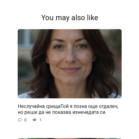
You may also like
Неслучайна срещаТой я позна още отдалеч,
но реши да не показва изненадата си.
0
1