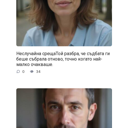
Неслучайна срещаТой разбра, че съдбата ги
беше събрала отново, точно когато най-
малко очакваше.
0
34