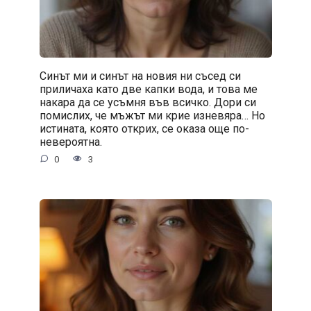
Синът ми и синът на новия ни съсед си
приличаха като две капки вода, и това ме
накара да се усъмня във всичко. Дори си
помислих, че мъжът ми крие изневяра… Но
истината, която открих, се оказа още по-
невероятна.
0
3