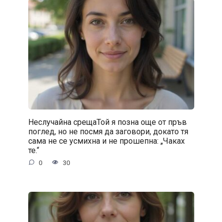
Неслучайна срещаТой я позна още от пръв
поглед, но не посмя да заговори, докато тя
сама не се усмихна и не прошепна: „Чаках
те.“
0
30