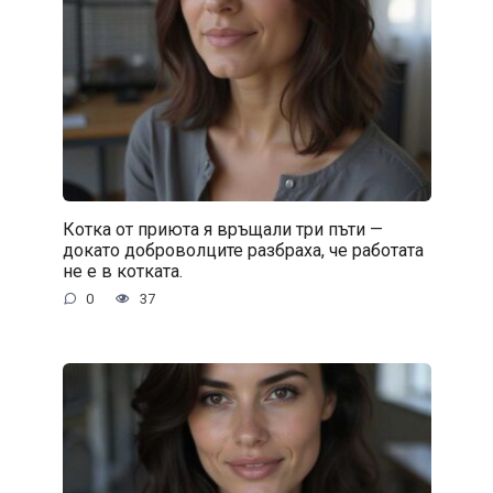
Котка от приюта я връщали три пъти —
докато доброволците разбраха, че работата
не е в котката.
0
37