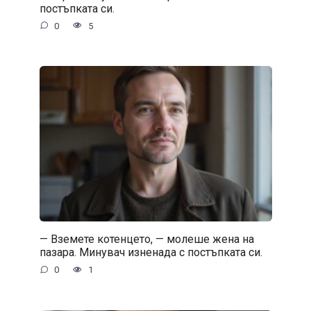
постъпката си.
0
5
— Вземете котенцето, — молеше жена на
пазара. Минувач изненада с постъпката си.
0
1