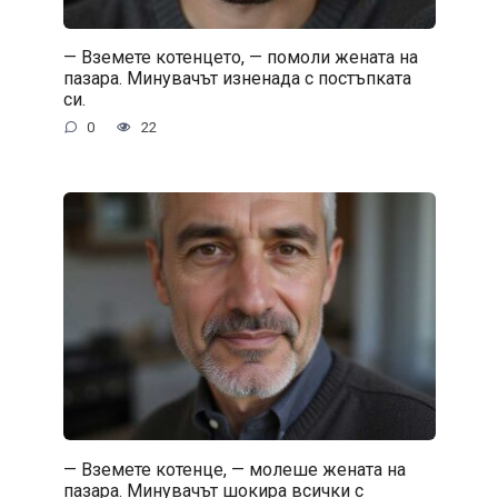
— Вземете котенцето, — помоли жената на
пазара. Минувачът изненада с постъпката
си.
0
22
— Вземете котенце, — молеше жената на
пазара. Минувачът шокира всички с