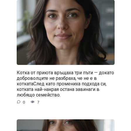
Котка от приюта връщаха три пъти — докато
доброволците не разбраха, че не е в
коткатаСлед като промениха подхода си,
котката най-накрая остана завинаги в
любящо семейство.
0
7