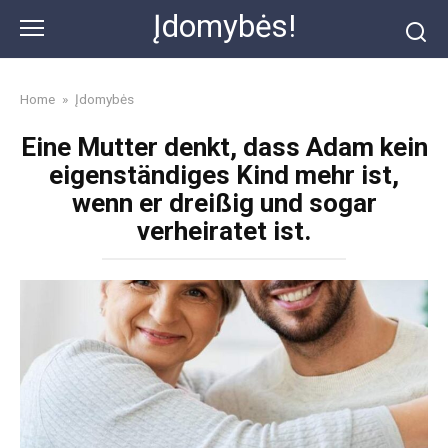
Skip
Įdomybės!
to
content
Home
»
Įdomybės
Eine Mutter denkt, dass Adam kein
eigenständiges Kind mehr ist,
wenn er dreißig und sogar
verheiratet ist.