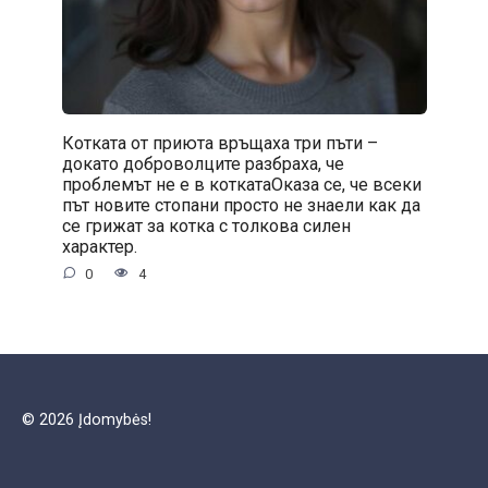
Котката от приюта връщаха три пъти –
докато доброволците разбраха, че
проблемът не е в коткатаОказа се, че всеки
път новите стопани просто не знаели как да
се грижат за котка с толкова силен
характер.
0
4
© 2026 Įdomybės!