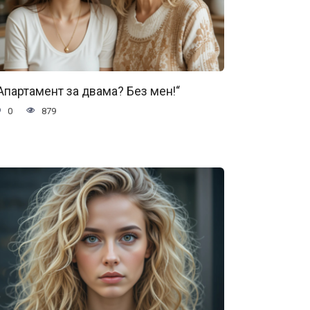
Апартамент за двама? Без мен!“
0
879