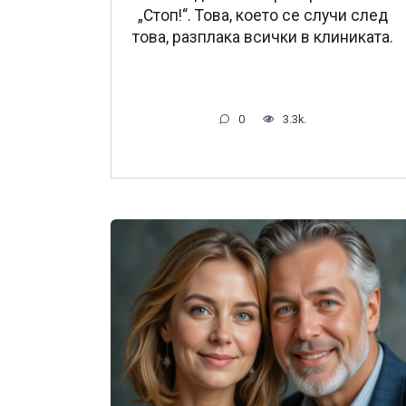
„Стоп!“. Това, което се случи след
това, разплака всички в клиниката.
0
3.3k.