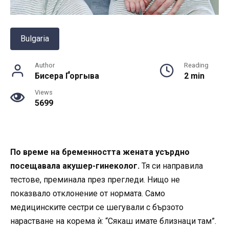
Bulgaria
Author
Reading
Бисера Ґоргыва
2 min
Views
5699
По време на бременността жената усърдно
посещавала акушер-гинеколог.
Тя си направила
тестове, преминала през прегледи. Нищо не
показвало отклонение от нормата. Само
медицинските сестри се шегували с бързото
нарастване на корема ѝ: “Сякаш имате близнаци там”.