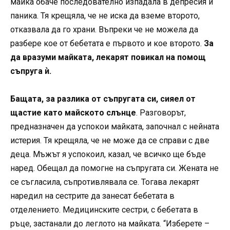
майка обаче последователно изпадала в депресия и
паника. Тя крещяла, че не иска да вземе второто,
отказвала да го храни. Въпреки че не можела да
разбере кое от бебетата е първото и кое второто.
За
да вразуми майката, лекарят повикал на помощ
съпруга ѝ.
Бащата, за разлика от съпругата си, сияел от
щастие като майското слънце
. Разговорът,
предназначен да успокои майката, започнал с нейната
истерия. Тя крещяла, че не може да се справи с две
деца. Мъжът я успокоил, казал, че всичко ще бъде
наред. Обещал да помогне на съпругата си. Жената не
се съгласила, съпротивлявала се. Тогава лекарят
наредил на сестрите да занесат бебетата в
отделението. Медицинските сестри, с бебетата в
ръце, застанали до леглото на майката. “Изберете –