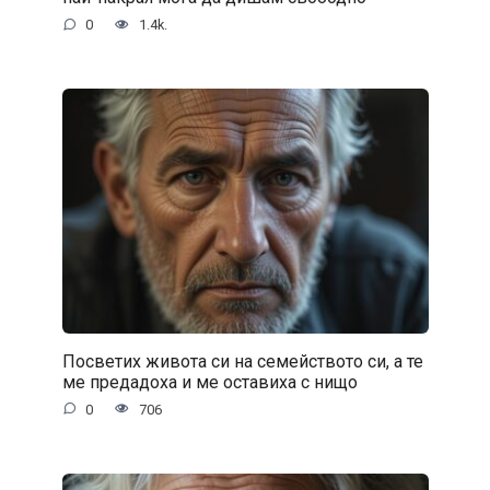
0
1.4k.
Посветих живота си на семейството си, а те
ме предадоха и ме оставиха с нищо
0
706