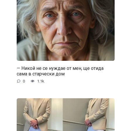
— Никой не се нуждае от мен, ще отида
сама в старчески дом
0
1.1k.