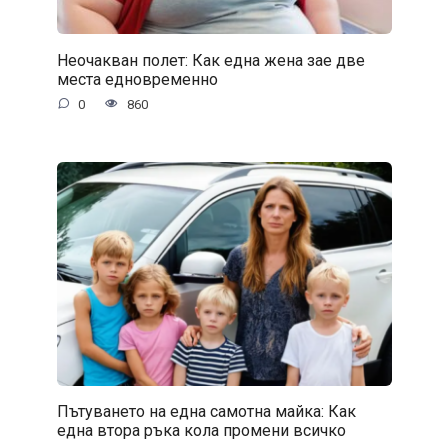
Неочакван полет: Как една жена зае две
места едновременно
0
860
Пътуването на една самотна майка: Как
една втора ръка кола промени всичко