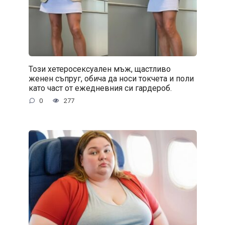
Този хетеросексуален мъж, щастливо
женен съпруг, обича да носи токчета и поли
като част от ежедневния си гардероб.
0
277