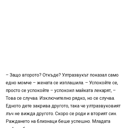
– Защо второто? Откъде? Ултразвукът показал само
едно момче – жената се изплашила. – Успокойте се,
просто се успокойте – успокоил майката лекарят, –
Това се случва. Изключително рядко, но се случва.
Едното дете закрива другото, така че ултразвуковият
лъч не вижда другото. Скоро се роди и вторият син.
Раждането на близнаци беше успешно. Младата