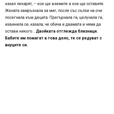
казал лекарят, – кое ще вземете и кое ще оставите.
Жената замръзнала за миг, после със сълзи на очи
посегнала към децата. Прегърнала ги, целунала ги,
извинила се, казала, че обича и двамата и няма да
остави никого…
Двойката отглежда близнаци.
Бабите им помагат в това дело, те се редуват с
внуците си.