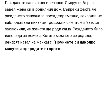
Раждането започнало внезапно. Съпругът бързо
завел жена си в родилния дом. Въпреки факта, че
раждането започнало преждевременно, лекарите не
наблюдавали никакви тревожни симптоми. Затова
заключили, че жената ще роди сама. Раждането било
изненада за всички. Когато момчето се родило,
лекарят казал на майката
: “Починете си няколко
минути и ще родите второто.