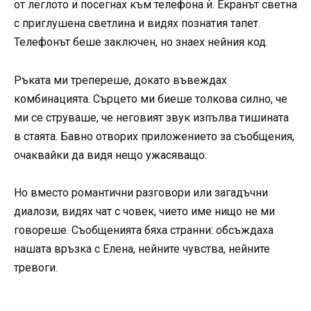
от леглото и посегнах към телефона ѝ. Екранът светна
с приглушена светлина и видях познатия тапет.
Телефонът беше заключен, но знаех нейния код.
Ръката ми трепереше, докато въвеждах
комбинацията. Сърцето ми биеше толкова силно, че
ми се струваше, че неговият звук изпълва тишината
в стаята. Бавно отворих приложението за съобщения,
очаквайки да видя нещо ужасяващо.
Но вместо романтични разговори или загадъчни
диалози, видях чат с човек, чието име нищо не ми
говореше. Съобщенията бяха странни: обсъждаха
нашата връзка с Елена, нейните чувства, нейните
тревоги.