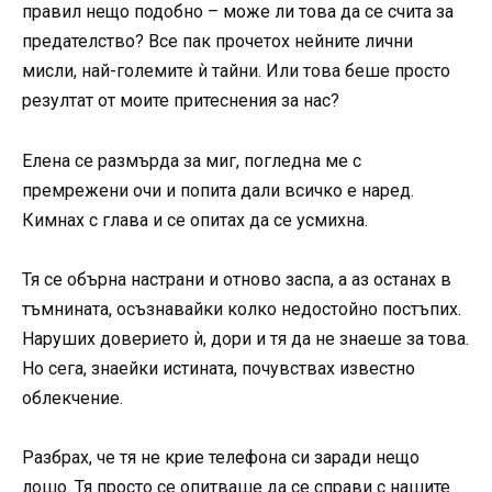
правил нещо подобно – може ли това да се счита за
предателство? Все пак прочетох нейните лични
мисли, най-големите ѝ тайни. Или това беше просто
резултат от моите притеснения за нас?
Елена се размърда за миг, погледна ме с
премрежени очи и попита дали всичко е наред.
Кимнах с глава и се опитах да се усмихна.
Тя се обърна настрани и отново заспа, а аз останах в
тъмнината, осъзнавайки колко недостойно постъпих.
Наруших доверието ѝ, дори и тя да не знаеше за това.
Но сега, знаейки истината, почувствах известно
облекчение.
Разбрах, че тя не крие телефона си заради нещо
лошо. Тя просто се опитваше да се справи с нашите