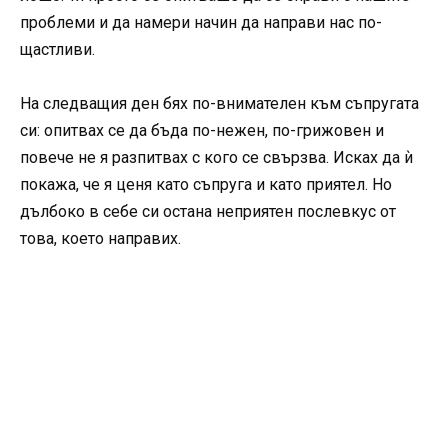
проблеми и да намери начин да направи нас по-
щастливи.
На следващия ден бях по-внимателен към съпругата
си: опитвах се да бъда по-нежен, по-грижовен и
повече не я разпитвах с кого се свързва. Исках да ѝ
покажа, че я ценя като съпруга и като приятел. Но
дълбоко в себе си остана неприятен послевкус от
това, което направих.