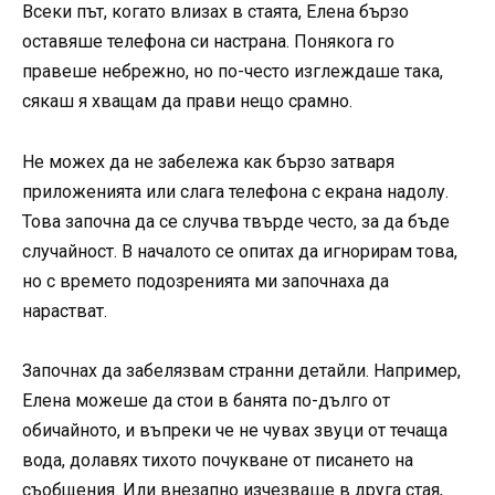
Всеки път, когато влизах в стаята, Елена бързо
оставяше телефона си настрана. Понякога го
правеше небрежно, но по-често изглеждаше така,
сякаш я хващам да прави нещо срамно.
Не можех да не забележа как бързо затваря
приложенията или слага телефона с екрана надолу.
Това започна да се случва твърде често, за да бъде
случайност. В началото се опитах да игнорирам това,
но с времето подозренията ми започнаха да
нарастват.
Започнах да забелязвам странни детайли. Например,
Елена можеше да стои в банята по-дълго от
обичайното, и въпреки че не чувах звуци от течаща
вода, долавях тихото почукване от писането на
съобщения. Или внезапно изчезваше в друга стая,