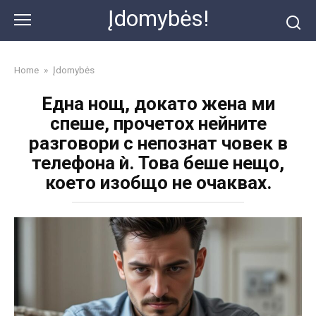
Skip
Įdomybės!
to
content
Home
»
Įdomybės
Една нощ, докато жена ми
спеше, прочетох нейните
разговори с непознат човек в
телефона ѝ. Това беше нещо,
което изобщо не очаквах.