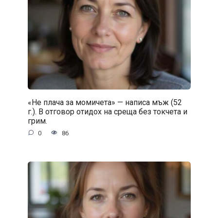
«Не плача за момичета» — написа мъж (52
г.). В отговор отидох на среща без токчета и
грим.
0
86