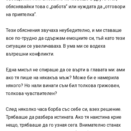
обяснявайки това с „работа“ или нуждата да „отговори
на приятелка“.
Тези обяснения звучаха неубедително, и ми ставаше
все по-трудно да сдържам емоциите си, тъй като тези
ситуации се увеличаваха. В ума ми се водеха
вътрешни конфликти.
Една мисъл не спираше да се върти в главата ми: ами
ако тя пише на някакъв мъж? Може би е намерила
някого? Но нали винаги съм бил толкова грижовен,
толкова чувствителен?
След няколко часа борба със себе си, взех решение.
Трябваше да разбера истината. Ако тя наистина крие
нещо, трябваше да го узная сега. Внимателно станах