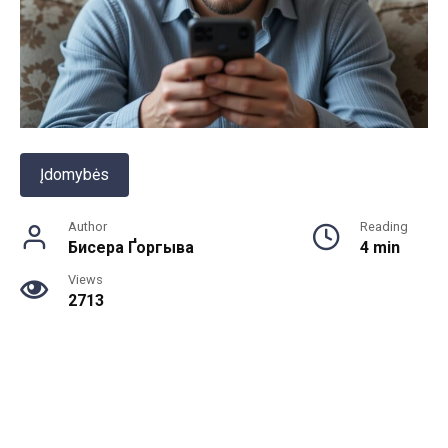
Įdomybės
Author
Reading
Бисера Ґоргыва
4 min
Views
2713