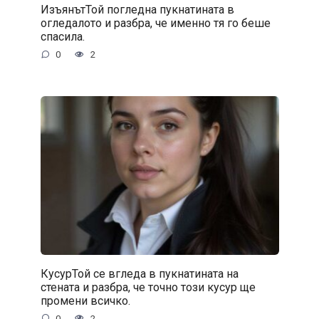
ИзъянътТой погледна пукнатината в
огледалото и разбра, че именно тя го беше
спасила.
0
2
КусурТой се вгледа в пукнатината на
стената и разбра, че точно този кусур ще
промени всичко.
0
2