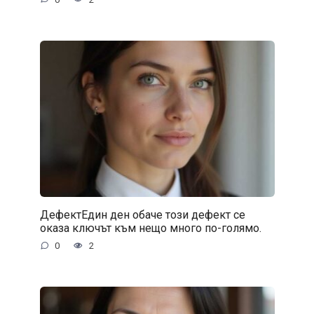
ДефектЕдин ден обаче този дефект се
оказа ключът към нещо много по-голямо.
0
2