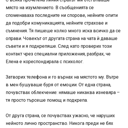
място на изумлението. В съобщенията се
споменаваха последните ни спорове, нейните опити
да подобри комуникацията, нейните страхове и
съмнения. Тя пишеше колко много иска всичко да се
оправи. Човекът от другата страна на чата ѝ даваше
съвети и я подкрепяше. След като проверих този
контакт чрез специални приложения, разбрах, че
Елена е кореспондирала с психолог.
Затворих телефона и го върнах на мястото му. Вътре
в мен бушуваше буря от емоции. От една страна,
почувствах облекчение: нямаше никаква изневяра –
тя просто търсеше помощ и подкрепа.
От друга страна, се почувствах ужасно, че наруших
нейното лично пространство. Никога преди не бях