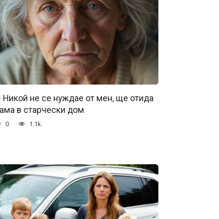
 Никой не се нуждае от мен, ще отида
ама в старчески дом
0
1.1k.