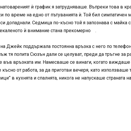
 натовареният ѝ график я затрудняваше. Въпреки това в кр
и по време на едно от пътуванията ѝ. Той бил симпатичен
си допаднали. Седмица по-късно той я запознава с майка с
рекаленото ѝ внимание стана прекомерно .
на Джейк поддържала постоянна връзка с него по телефона
 тя попита Сюзън дали се целуват, преди да тръгне за раб
е във връзката им. Намесваше се винаги, когато виждаше
 късно от работа, за да приготви вечеря, като използваше 
ици” в кухнята и спалнята, никога не напускаше страната н