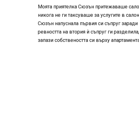
Моята приятелка Сюзън притежаваше салон 
никога не ги таксуваше за услугите в салон
Сюзън напуснала първия си съпруг заради 
ревността на втория ѝ съпруг ги разделила
запази собствеността си върху апартамента,