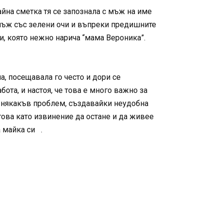
айна сметка тя се запознала с мъж на име
 мъж със зелени очи и въпреки предишните
и, която нежно нарича “мама Вероника”.
, посещавала го често и дори се
ота, и настоя, че това е много важно за
 някакъв проблем, създавайки неудобна
това като извинение да остане и да живее
а майка си .