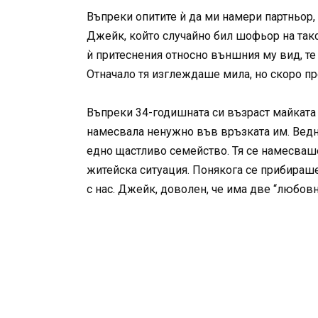
Въпреки опитите ѝ да ми намери партньор,
Джейк, който случайно бил шофьор на такс
ѝ притеснения относно външния му вид, те 
Отначало тя изглеждаше мила, но скоро п
Въпреки 34-годишната си възраст майката 
намесвала ненужно във връзката им. Веднъж
едно щастливо семейство. Тя се намесваш
житейска ситуация. Понякога се прибираше
с нас. Джейк, доволен, че има две “любовн