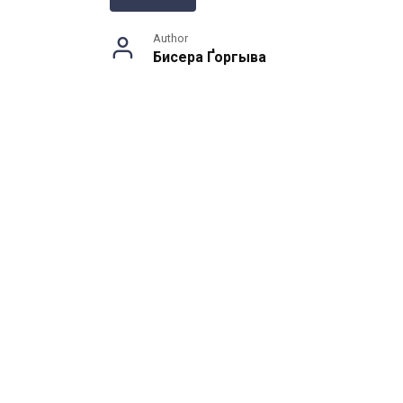
Author
Бисера Ґоргыва