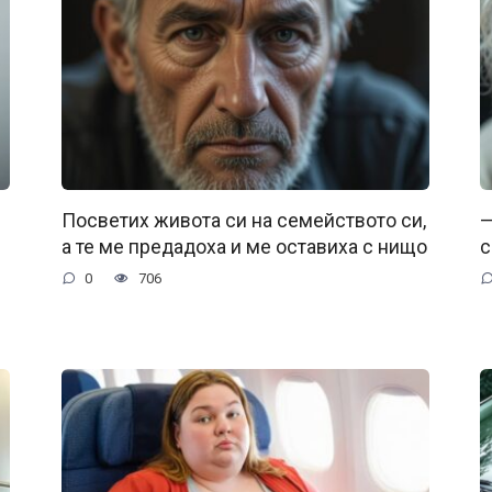
Посветих живота си на семейството си,
—
а те ме предадоха и ме оставиха с нищо
с
0
706