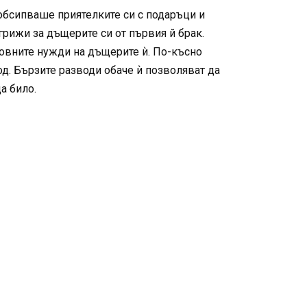
обсипваше приятелките си с подаръци и
 грижи за дъщерите си от първия й брак.
новните нужди на дъщерите ѝ. По-късно
вод. Бързите разводи обаче ѝ позволяват да
а било.