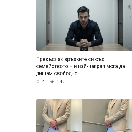
Прекъснах връзките си със
семейството – и най-накрая мога да
дишам свободно
0
1.4k.