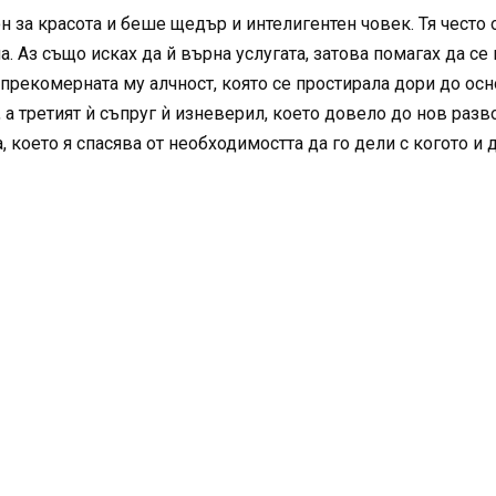
за красота и беше щедър и интелигентен човек. Тя често 
а. Аз също исках да й върна услугата, затова помагах да се
прекомерната му алчност, която се простирала дори до ос
, а третият ѝ съпруг ѝ изневерил, което довело до нов раз
 което я спасява от необходимостта да го дели с когото и д