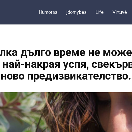
Humoras
Įdomybės
Life
Virtuvė
елка дълго време не може
 най-накрая успя, свекър
ново предизвикателство.