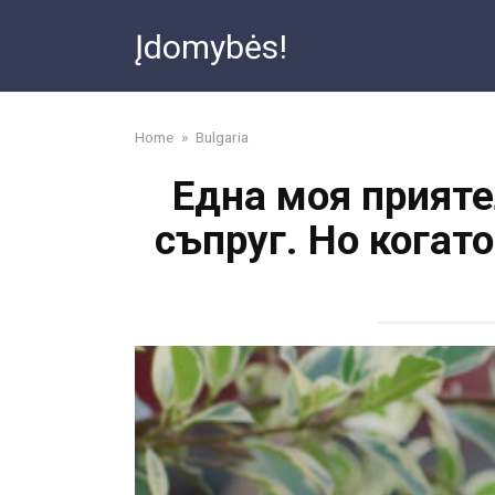
Skip
Įdomybės!
to
content
Home
»
Bulgaria
Една моя прият
съпруг. Но когато