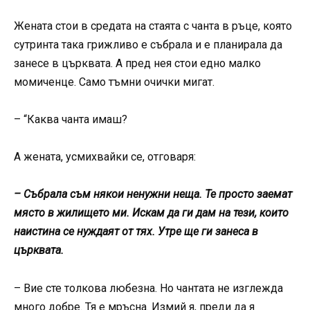
Жената стои в средата на стаята с чанта в ръце, която
сутринта така грижливо е събрала и е планирала да
занесе в църквата. А пред нея стои едно малко
момиченце. Само тъмни очички мигат.
– “Каква чанта имаш?
А жената, усмихвайки се, отговаря:
– Събрала съм някои ненужни неща. Те просто заемат
място в жилището ми. Искам да ги дам на тези, които
наистина се нуждаят от тях. Утре ще ги занеса в
църквата.
– Вие сте толкова любезна. Но чантата не изглежда
много добре. Тя е мръсна. Измий я, преди да я