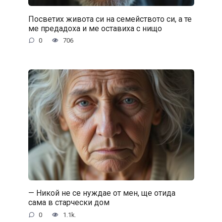
Посветих живота си на семейството си, а те
ме предадоха и ме оставиха с нищо
0
706
— Никой не се нуждае от мен, ще отида
сама в старчески дом
0
1.1k.