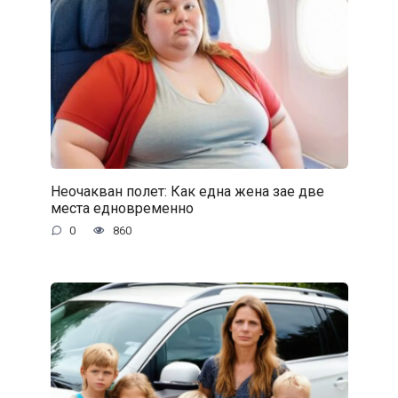
Неочакван полет: Как една жена зае две
места едновременно
0
860