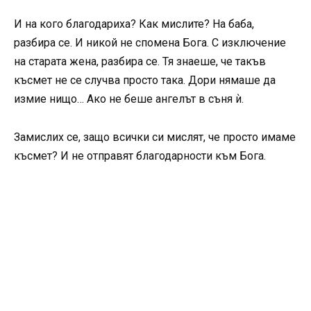
И на кого благодариха? Как мислите? На баба,
разбира се. И никой не спомена Бога. С изключение
на старата жена, разбира се. Тя знаеше, че такъв
късмет не се случва просто така. Дори нямаше да
измие нищо… Ако не беше ангелът в съня ѝ.
Замислих се, защо всички си мислят, че просто имаме
късмет? И не отправят благодарности към Бога.