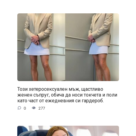
Този хетеросексуален мъж, щастливо
женен съпруг, обича да носи токчета и поли
като част от ежедневния си гардероб.
0
277