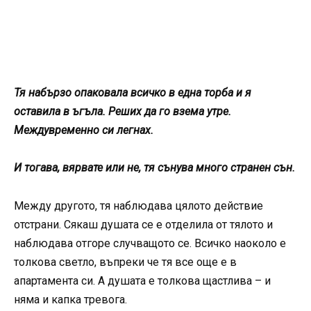
Тя набързо опаковала всичко в една торба и я
оставила в ъгъла. Реших да го взема утре.
Междувременно си легнах.
И тогава, вярвате или не, тя сънува много странен сън.
Между другото, тя наблюдава цялото действие
отстрани. Сякаш душата се е отделила от тялото и
наблюдава отгоре случващото се. Всичко наоколо е
толкова светло, въпреки че тя все още е в
апартамента си. А душата е толкова щастлива – и
няма и капка тревога.