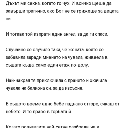
Дъхът ми секна, когато го чух. И всичко щеше да
завърши трагично, ако Бог не се грижеше за децата
си.
И тогава той изпрати един ангел, за да ги спаси.
Случайно се случило така, че жената, която се
забавила заради миенето на чувала, живеела в
същата къща, само един етаж по-долу.
Най-накрая тя приключила с прането и окачила
чувала на балкона си, за да изсъхне.
В същото време едно бебе паднало отгоре, сякаш от
небето. И то право в торбата ѝ.
Когато родителите най-сетне разбрали, че в