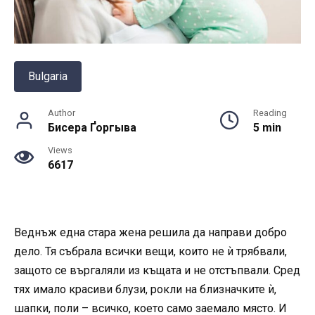
Bulgaria
Author
Reading
Бисера Ґоргыва
5 min
Views
6617
Веднъж една стара жена решила да направи добро
дело. Тя събрала всички вещи, които не ѝ трябвали,
защото се въргаляли из къщата и не отстъпвали. Сред
тях имало красиви блузи, рокли на близначките ѝ,
шапки, поли – всичко, което само заемало място. И