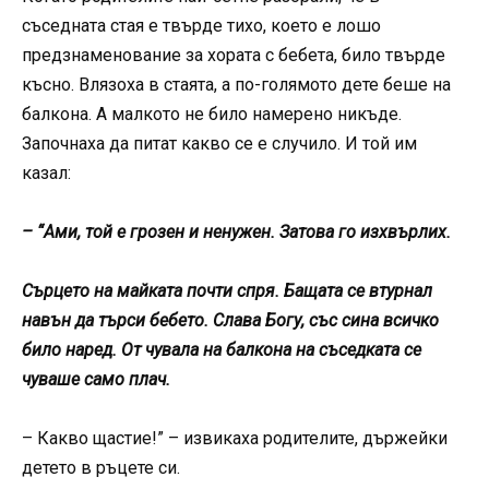
съседната стая е твърде тихо, което е лошо
предзнаменование за хората с бебета, било твърде
късно. Влязоха в стаята, а по-голямото дете беше на
балкона. А малкото не било намерено никъде.
Започнаха да питат какво се е случило. И той им
казал:
– “Ами, той е грозен и ненужен. Затова го изхвърлих.
Сърцето на майката почти спря. Бащата се втурнал
навън да търси бебето. Слава Богу, със сина всичко
било наред. От чувала на балкона на съседката се
чуваше само плач.
– Какво щастие!” – извикаха родителите, държейки
детето в ръцете си.