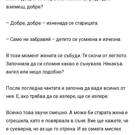
вземеш, добре?
– Добре, добре – изненада се старицата.
– Само не забравяй – детето се усмихна и изчезна.
В този момент жената се събуди. Тя скочи от леглото.
Започнала да си спомня какво е сънувала. Някакъв
ангел или нещо подобно?
После погледна чантата и започна да вади всичко от
нея. Е, ако трябва да се изпере, ще се изпере.
Всичко това звучи смешно. А може би старата жена е
сгрешила, като е повярвала в съня. Вие ще кажете, че
е суеверна, но аз ще го отрека. И аз самата мислех