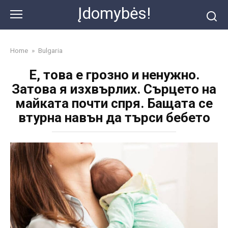
Skip
Įdomybės!
to
content
Home
»
Bulgaria
Е, това е грозно и ненужно.
Затова я изхвърлих. Сърцето на
майката почти спря. Бащата се
втурна навън да търси бебето