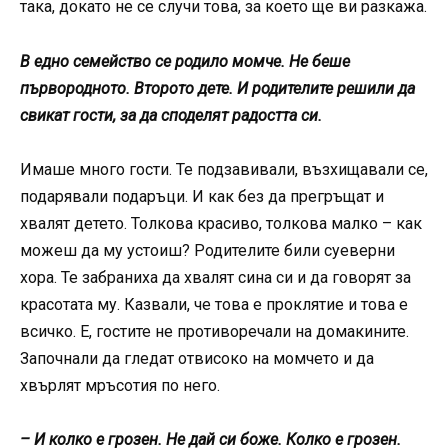
така, докато не се случи това, за което ще ви разкажа.
В едно семейство се родило момче. Не беше
първородното. Второто дете. И родителите решили да
свикат гости, за да споделят радостта си.
Имаше много гости. Те подзавивали, възхищавали се,
подарявали подаръци. И как без да прегръщат и
хвалят детето. Толкова красиво, толкова малко – как
можеш да му устоиш? Родителите били суеверни
хора. Те забраниха да хвалят сина си и да говорят за
красотата му. Казвали, че това е проклятие и това е
всичко. Е, гостите не противоречали на домакините.
Започнали да гледат отвисоко на момчето и да
хвърлят мръсотия по него.
– И колко е грозен. Не дай си боже. Колко е грозен.