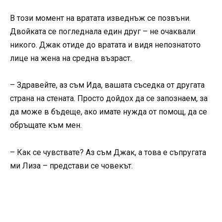
В този момент на вратата изведнъж се позвъни.
Двойката се погледнала един друг – не очаквали
никого. Джак отиде до вратата и видя непознатото
лице на жена на средна възраст.
– Здравейте, аз съм Ида, вашата съседка от другата
страна на стената. Просто дойдох да се запознаем, за
да може в бъдеще, ако имате нужда от помощ, да се
обръщате към мен.
– Как се чувствате? Аз съм Джак, а това е съпругата
ми Лиза – представи се човекът.