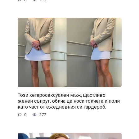
Този хетеросексуален мъж, щастливо
женен съпруг, обича да носи токчета и поли
като част от ежедневния си гардероб.
0
277