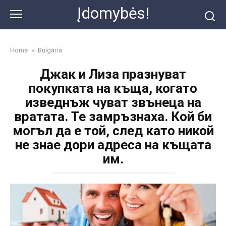
Skip
Įdomybės!
to
content
Home
»
Bulgaria
Джак и Лиза празнуват
покупката на къща, когато
изведнъж чуват звънеца на
вратата. Те замръзнаха. Кой би
могъл да е той, след като никой
не знае дори адреса на къщата
им.