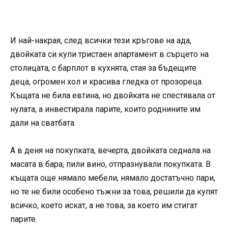
И най-накрая, след всички тези кръгове на ада,
двойката си купи тристаен апартамент в сърцето на
столицата, с барплот в кухнята, стая за бъдещите
деца, огромен хол и красива гледка от прозореца.
Къщата не била евтина, но двойката не спестявала от
нулата, а инвестирала парите, които роднините им
дали на сватбата.
А в деня на покупката, вечерта, двойката седнала на
масата в бара, пили вино, отпразнували покупката. В
къщата още нямало мебели, нямало достатъчно пари,
но те не били особено тъжни за това, решили да купят
всичко, което искат, а не това, за което им стигат
парите.