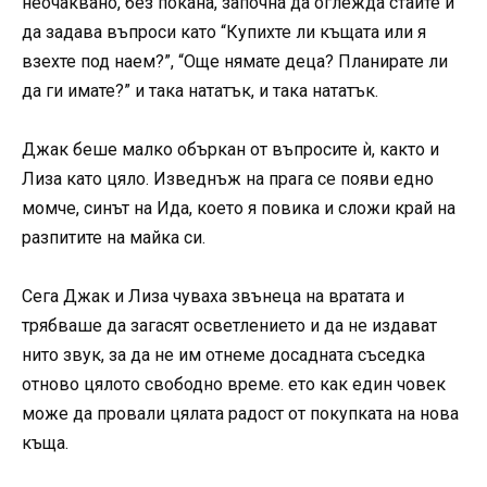
неочаквано, без покана, започна да оглежда стаите и
да задава въпроси като “Купихте ли къщата или я
взехте под наем?”, “Още нямате деца? Планирате ли
да ги имате?” и така нататък, и така нататък.
Джак беше малко объркан от въпросите ѝ, както и
Лиза като цяло. Изведнъж на прага се появи едно
момче, синът на Ида, което я повика и сложи край на
разпитите на майка си.
Сега Джак и Лиза чуваха звънеца на вратата и
трябваше да загасят осветлението и да не издават
нито звук, за да не им отнеме досадната съседка
отново цялото свободно време. ето как един човек
може да провали цялата радост от покупката на нова
къща.