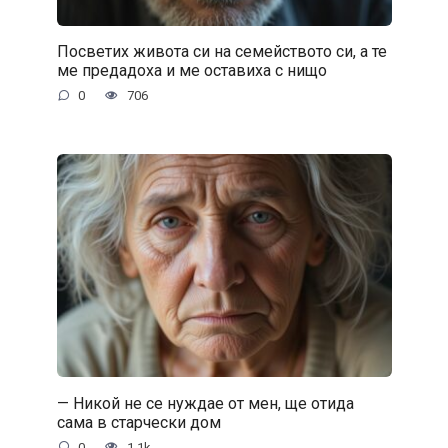
Посветих живота си на семейството си, а те
ме предадоха и ме оставиха с нищо
0
706
— Никой не се нуждае от мен, ще отида
сама в старчески дом
0
1.1k.