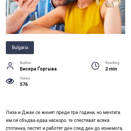
Bulgaria
Author
Reading
Бисера Ґоргыва
2 min
Views
576
Лиза и Джак се женят преди три години, но мечтата
им се сбъдва едва наскоро. те спестяват всяка
стотинка, пестят и работят ден след ден до изнемога,