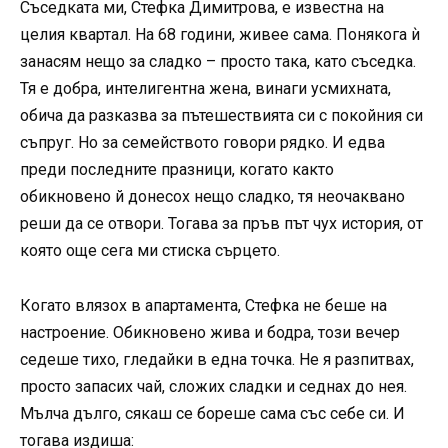
Съседката ми, Стефка Димитрова, е известна на
целия квартал. На 68 години, живее сама. Понякога ѝ
занасям нещо за сладко – просто така, като съседка.
Тя е добра, интелигентна жена, винаги усмихната,
обича да разказва за пътешествията си с покойния си
съпруг. Но за семейството говори рядко. И едва
преди последните празници, когато както
обикновено й донесох нещо сладко, тя неочаквано
реши да се отвори. Тогава за пръв път чух история, от
която още сега ми стиска сърцето.
Когато влязох в апартамента, Стефка не беше на
настроение. Обикновено жива и бодра, този вечер
седеше тихо, гледайки в една точка. Не я разпитвах,
просто запасих чай, сложих сладки и седнах до нея.
Мълча дълго, сякаш се бореше сама със себе си. И
тогава издиша: