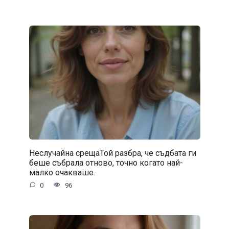
Неслучайна срещаТой разбра, че съдбата ги
беше събрала отново, точно когато най-
малко очакваше.
0
96