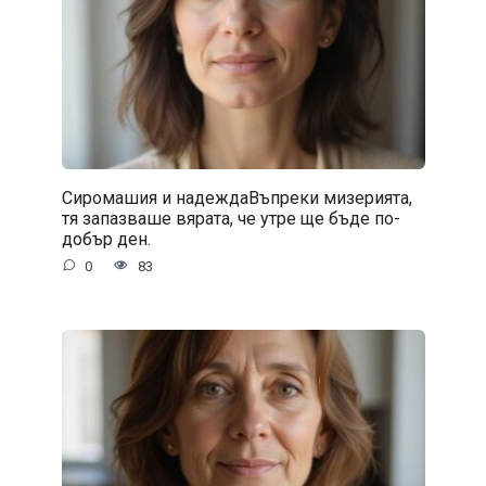
Сиромашия и надеждаВъпреки мизерията,
тя запазваше вярата, че утре ще бъде по-
добър ден.
0
83