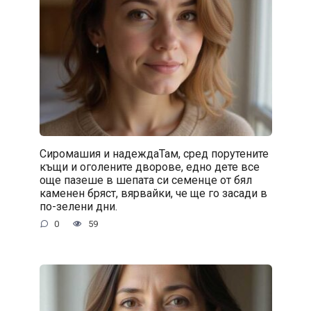
Сиромашия и надеждаТам, сред порутените
къщи и оголените дворове, едно дете все
още пазеше в шепата си семенце от бял
каменен бряст, вярвайки, че ще го засади в
по-зелени дни.
0
59