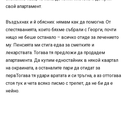
свой апартамент.
Въздъхнах и й обясних: нямам как да помогна. От
спестяванията, които бяхме събрали с Георги, почти
нищо не беше останало – всичко отиде за лечението
му. Пенсията ми стига едва за сметките и
лекарствата. Тогава тя предложи да продадем
апартамента. Да купим едностайник в някой квартал
на окраината, а останалите пари да отидат за
первТогава тя удари вратата и си тръгна, а аз оттогава
стоя тук и чета всяко писмо с трепет, да не би да е
нейно.