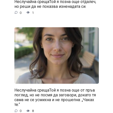
Неслучайна срещаТой я позна още отдалеч,
но реши да не показва изненадата си.
0
1
Неслучайна срещаТой я позна още от пръв
поглед, но не посмя да заговори, докато тя
сама не се усмихна и не прошепна: „Чаках
те.“
0
8