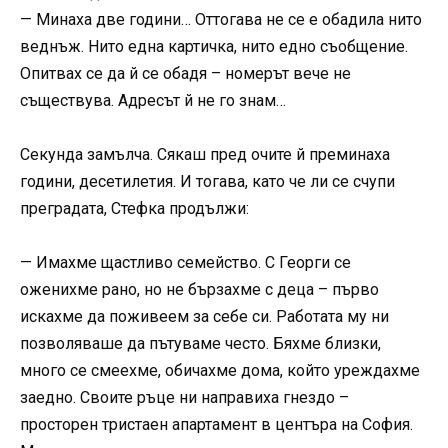
— Минаха две години… Оттогава не се е обадила нито
веднъж. Нито една картичка, нито едно съобщение.
Опитвах се да й се обадя – номерът вече не
съществува. Адресът й не го знам…
Секунда замълча. Сякаш пред очите й преминаха
години, десетилетия. И тогава, като че ли се счупи
преградата, Стефка продължи:
— Имахме щастливо семейство. С Георги се
оженихме рано, но не бързахме с деца – първо
искахме да поживеем за себе си. Работата му ни
позволяваше да пътуваме често. Бяхме близки,
много се смеехме, обичахме дома, който уреждахме
заедно. Своите ръце ни направиха гнездо –
просторен тристаен апартамент в центъра на София.