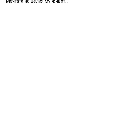
Мечтата на целия му живот…