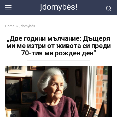
Skip
Įdomybės!
to
content
Home
»
Įdomybės
„Две години мълчание: Дъщеря
ми ме изтри от живота си преди
70-тия ми рожден ден“