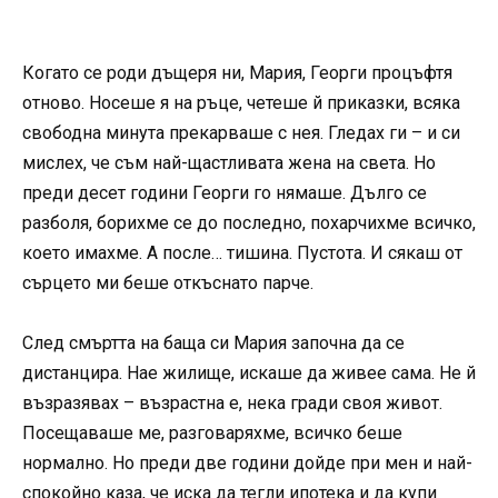
Когато се роди дъщеря ни, Мария, Георги процъфтя
отново. Носеше я на ръце, четеше й приказки, всяка
свободна минута прекарваше с нея. Гледах ги – и си
мислех, че съм най-щастливата жена на света. Но
преди десет години Георги го нямаше. Дълго се
разболя, борихме се до последно, похарчихме всичко,
което имахме. А после… тишина. Пустота. И сякаш от
сърцето ми беше откъснато парче.
След смъртта на баща си Мария започна да се
дистанцира. Нае жилище, искаше да живее сама. Не й
възразявах – възрастна е, нека гради своя живот.
Посещаваше ме, разговаряхме, всичко беше
нормално. Но преди две години дойде при мен и най-
спокойно каза, че иска да тегли ипотека и да купи