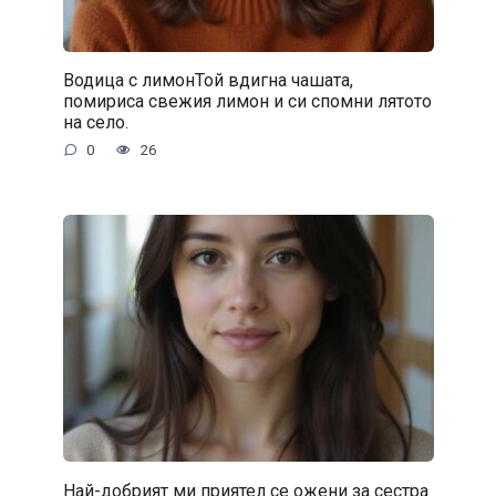
Водица с лимонТой вдигна чашата,
помириса свежия лимон и си спомни лятото
на село.
0
26
Най-добрият ми приятел се ожени за сестра