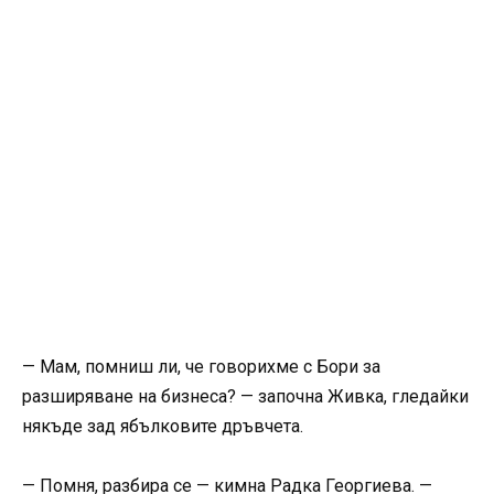
— Мам, помниш ли, че говорихме с Бори за
разширяване на бизнеса? — започна Живка, гледайки
някъде зад ябълковите дръвчета.
— Помня, разбира се — кимна Радка Георгиева. —