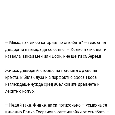
— Мамо, пак ли се катериш по стълбата? — гласът на
дъщерята я накара да се сепне. — Колко пъти съм ти
казвала: викай мен или Бори, ние ще ги съберем!
Живка, дъщеря й, стоеше на пътеката с ръце на
кръста. В бяла блуза и с перфектно сресан коса,
изглеждаше чужда сред ябълковите дръвчета и
лехите с копър.
— Недей така, Живке, аз си потихонько — усмихна се
виновно Радка Георгиева, отстъпвайки от стълбата. —