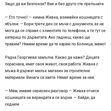
Защо да ви безпокоя? Вие и без друго сте препънати.
— Ето точно! — кимна Живка, взимайки кошницата с
ябълки. — Бори трети ден се мъчи с документи, аз не
мога да се справя с клиентите по телефона, а ти тут се
катериш по дърветата. Ако паднеш, какво ще
правим? Нямам време да те карам по болници, мамо!
Радка Георгиева замълча. Какво да каже? Децата
пораснаха, имат своя живот, своя работа. Живка с
мъжа й държат малък магазин за строителни
материали. Винаги са заети. Нямат време за нея.
— Мам, имаме сериозен разговор — Живка отнесе
кошницата на верандата и се върна. — Хайде, да
седнем.