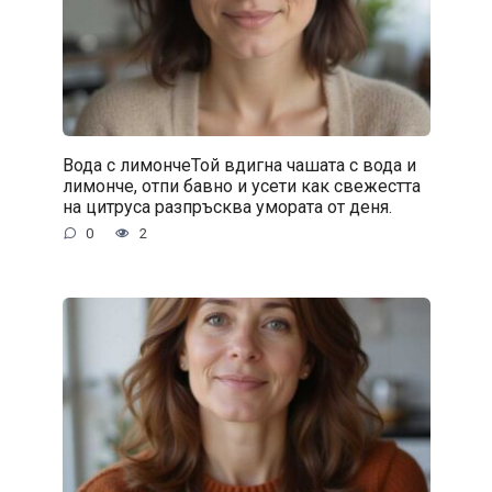
Вода с лимончеТой вдигна чашата с вода и
лимонче, отпи бавно и усети как свежестта
на цитруса разпръсква умората от деня.
0
2