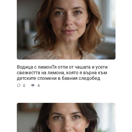
Водица с лимонТя отпи от чашата и усети
свежестта на лимона, която я върна към
детските спомени в бавния следобед.
0
4