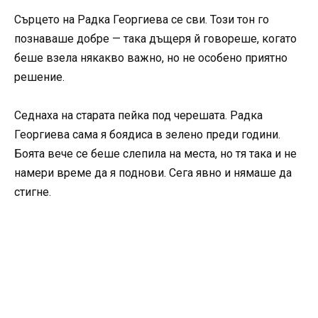
Сърцето на Радка Георгиева се сви. Този тон го
познаваше добре — така дъщеря й говореше, когато
беше взела някакво важно, но не особено приятно
решение.
Седнаха на старата пейка под черешата. Радка
Георгиева сама я боядиса в зелено преди години.
Боята вече се беше слепила на места, но тя така и не
намери време да я поднови. Сега явно и нямаше да
стигне.