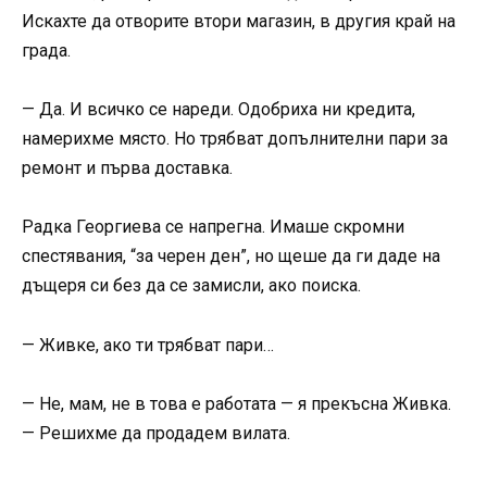
Искахте да отворите втори магазин, в другия край на
града.
— Да. И всичко се нареди. Одобриха ни кредита,
намерихме място. Но трябват допълнителни пари за
ремонт и първа доставка.
Радка Георгиева се напрегна. Имаше скромни
спестявания, “за черен ден”, но щеше да ги даде на
дъщеря си без да се замисли, ако поиска.
— Живке, ако ти трябват пари…
— Не, мам, не в това е работата — я прекъсна Живка.
— Решихме да продадем вилата.