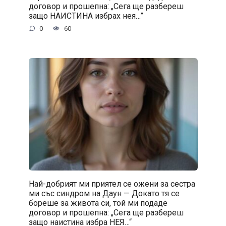
договор и прошепна: „Сега ще разбереш
защо НАИСТИНА избрах нея…”
0
60
Най-добрият ми приятел се ожени за сестра
ми със синдром на Даун — Докато тя се
бореше за живота си, той ми подаде
договор и прошепна: „Сега ще разбереш
защо наистина избра НЕЯ…“