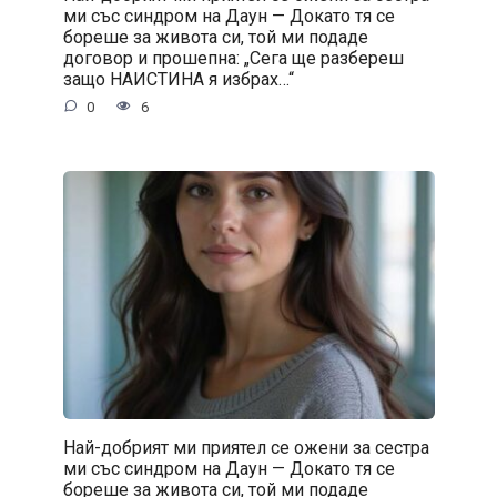
ми със синдром на Даун — Докато тя се
бореше за живота си, той ми подаде
договор и прошепна: „Сега ще разбереш
защо НАИСТИНА я избрах…“
0
6
Най-добрият ми приятел се ожени за сестра
ми със синдром на Даун — Докато тя се
бореше за живота си, той ми подаде