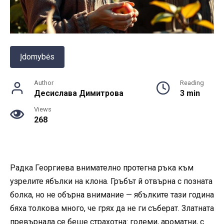
Įdomybės
Author
Reading
Десислава Димитрова
3 min
Views
268
Радка Георгиева внимателно протегна ръка към
узрелите ябълки на клона. Гръбът й отвърна с позната
болка, но не обърна внимание — ябълките тази година
бяха толкова много, че грях да не ги съберат. Златната
превърнала се беше страхотна: големи, ароматни, с