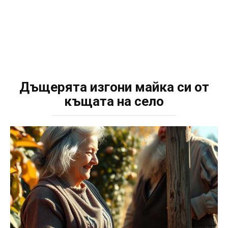
Дъщерята изгони майка си от
къщата на село