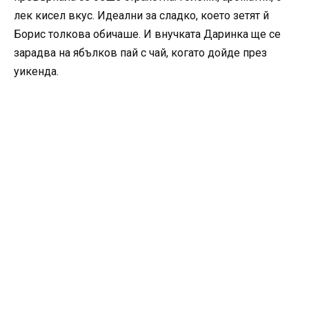
лек кисел вкус. Идеални за сладко, което зетят й
Борис толкова обичаше. И внучката Даринка ще се
зарадва на ябълков пай с чай, когато дойде през
уикенда.