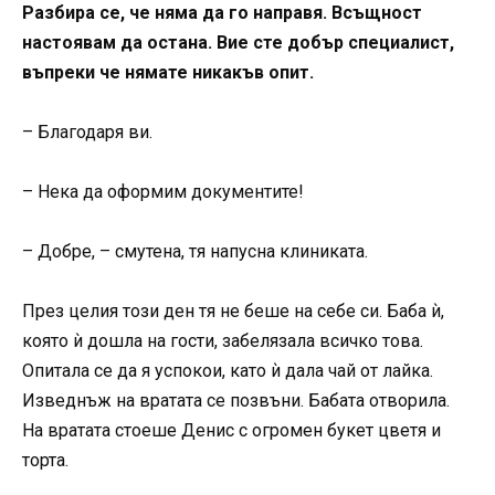
Разбира се, че няма да го направя. Всъщност
настоявам да остана. Вие сте добър специалист,
въпреки че нямате никакъв опит.
– Благодаря ви.
– Нека да оформим документите!
– Добре, – смутена, тя напусна клиниката.
През целия този ден тя не беше на себе си. Баба ѝ,
която ѝ дошла на гости, забелязала всичко това.
Опитала се да я успокои, като ѝ дала чай от лайка.
Изведнъж на вратата се позвъни. Бабата отворила.
На вратата стоеше Денис с огромен букет цветя и
торта.