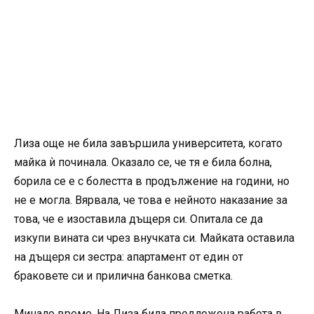
Лиза още не била завършила университета, когато
майка ѝ починала. Оказало се, че тя е била болна,
борила се е с болестта в продължение на години, но
не е могла. Вярвала, че това е нейното наказание за
това, че е изоставила дъщеря си. Опитала се да
изкупи вината си чрез внучката си. Майката оставила
на дъщеря си зестра: апартамент от един от
браковете си и прилична банкова сметка.
Минало време. На Лиза била предложена работа в