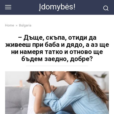
Skip
Įdomybės!
to
content
Home
»
Bulgaria
– Дъще, скъпа, отиди да
живееш при баба и дядо, а аз ще
ни намеря татко и отново ще
бъдем заедно, добре?