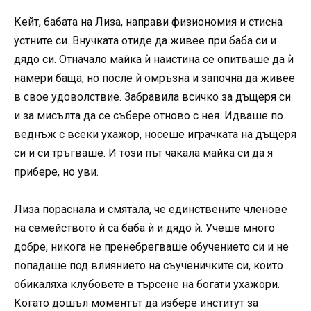
Кейт, бабата на Лиза, направи физиономия и стисна
устните си. Внучката отиде да живее при баба си и
дядо си. Отначало майка ѝ наистина се опитваше да ѝ
намери баща, но после ѝ омръзна и започна да живее
в свое удоволствие. Забравила всичко за дъщеря си
и за мисълта да се събере отново с нея. Идваше по
веднъж с всеки ухажор, носеше играчката на дъщеря
си и си тръгваше. И този път чакала майка си да я
прибере, но уви.
Лиза пораснала и смятала, че единствените членове
на семейството ѝ са баба ѝ и дядо ѝ. Учеше много
добре, никога не пренебрегваше обучението си и не
попадаше под влиянието на съученичките си, които
обикаляха клубовете в търсене на богати ухажори.
Когато дошъл моментът да избере институт за