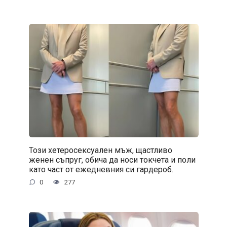
Този хетеросексуален мъж, щастливо
женен съпруг, обича да носи токчета и поли
като част от ежедневния си гардероб.
0
277