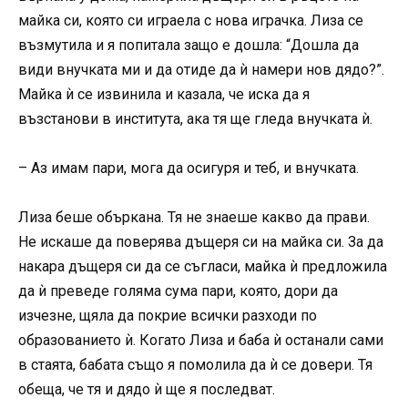
майка си, която си играела с нова играчка. Лиза се
възмутила и я попитала защо е дошла: “Дошла да
види внучката ми и да отиде да ѝ намери нов дядо?”.
Майка ѝ се извинила и казала, че иска да я
възстанови в института, ака тя ще гледа внучката ѝ.
– Аз имам пари, мога да осигуря и теб, и внучката.
Лиза беше объркана. Тя не знаеше какво да прави.
Не искаше да поверява дъщеря си на майка си. За да
накара дъщеря си да се съгласи, майка ѝ предложила
да ѝ преведе голяма сума пари, която, дори да
изчезне, щяла да покрие всички разходи по
образованието ѝ. Когато Лиза и баба ѝ останали сами
в стаята, бабата също я помолила да ѝ се довери. Тя
обеща, че тя и дядо ѝ ще я последват.