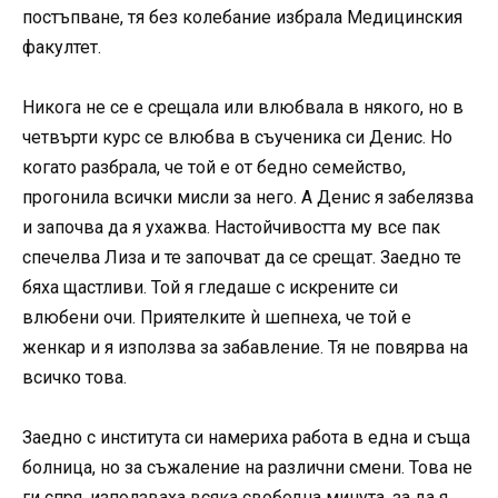
постъпване, тя без колебание избрала Медицинския
факултет.
Никога не се е срещала или влюбвала в някого, но в
четвърти курс се влюбва в съученика си Денис. Но
когато разбрала, че той е от бедно семейство,
прогонила всички мисли за него. А Денис я забелязва
и започва да я ухажва. Настойчивостта му все пак
спечелва Лиза и те започват да се срещат. Заедно те
бяха щастливи. Той я гледаше с искрените си
влюбени очи. Приятелките ѝ шепнеха, че той е
женкар и я използва за забавление. Тя не повярва на
всичко това.
Заедно с института си намериха работа в една и съща
болница, но за съжаление на различни смени. Това не
ги спря, използваха всяка свободна минута, за да я