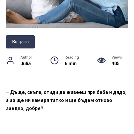
Bulgaria
Author
Reading
Views
Julia
6 min
405
– Дъще, скъпа, отиди да живееш при баба и дядо,
а аз ще ни намеря татко и ще бъдем отново
заедно, добре?