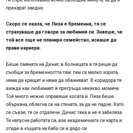
прекарат заедно.
Скоро се оказа, че Лиза е бременна, тя се
страхуваше да говори за любимия си. Знаеше, че
той все още не планира семейство, искаше да
прави кариера.
Беше смяната на Денис в болницата и тя реши да
съобщи за бременността там: там са малко хората,
няма да крещят и няма да обвиняват. В коридора тя
вижда как любимият ѝ прегръща някакво момиче.
Той много нежно оправяше косата ѝ. Лиза беше
объркана, облегна се на стената, за да не падне. Като
се съвзе, тя се отдалечи. Денис така и не я забеляза.
Тя напусна работата си, взе академичната си карта и
отиде в къщата на баба си и дядо си.