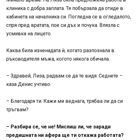
клиника с добра заплата. Тя побързала да отиде в
кабинета на началника си. Погледна се в огледалото,
спря пред вратата, пое си дъх и почука. Влязла с
усмивка на лицето.
Каква била изненадата ѝ, когато разпознала в
ръководителя мъжа, когото някога обичала.
– Здравей, Лиза, радвам се да те видя. Седнете –
каза Денис учтиво.
– Благодаря ти. Кажи ми веднага, трябва ли да си
тръгвам?
– Разбира се, че не! Мислиш ли, че заради
предишната ни афера ще ти откажа работата?