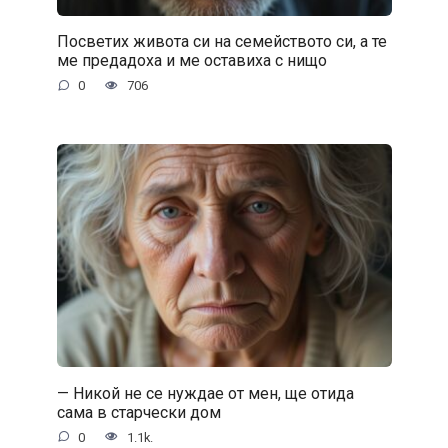
Посветих живота си на семейството си, а те
ме предадоха и ме оставиха с нищо
0
706
— Никой не се нуждае от мен, ще отида
сама в старчески дом
0
1.1k.