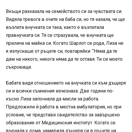
Вкъщи разказала на семейството си за чувствата си.
Видяла тревога в очите на баба си, но тя казала, че ще
възпита внучката си така, както е възпитала
правнучката си. Тя се страхувала, че внучката ще
прилича на майка си. Когато Шарлот се роди, Лиза не
я изпускаше от ръцете си, повтаряйки: “Няма да те
дам на никого, никога няма да те оставя. Ти си моето
съкровище.
Бабата видя отношението на внучката си към дъщеря
си и всички съмнения изчезнаха. Две години по-
късно Лиза започнала да мисли за работа.
Предложили ѝ работа в местна амбулатория, но при
условие, че представи свидетелство за завършено
образование от Медицинския институт. Когато се
върнала у дома, намерила дъщеря си в ръцете на