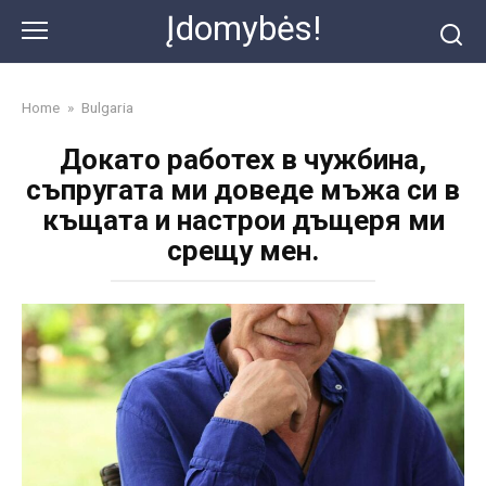
Skip
Įdomybės!
to
content
Home
»
Bulgaria
Докато работех в чужбина,
съпругата ми доведе мъжа си в
къщата и настрои дъщеря ми
срещу мен.