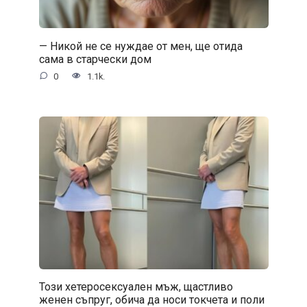
— Никой не се нуждае от мен, ще отида
сама в старчески дом
0
1.1k.
Този хетеросексуален мъж, щастливо
женен съпруг, обича да носи токчета и поли