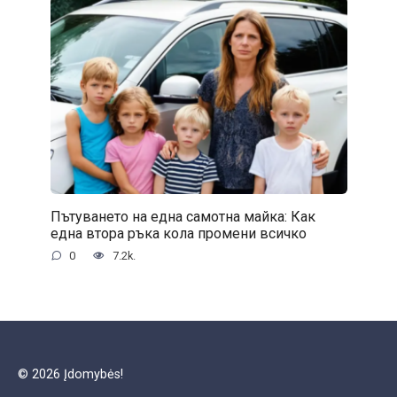
Пътуването на една самотна майка: Как
една втора ръка кола промени всичко
0
7.2k.
© 2026 Įdomybės!