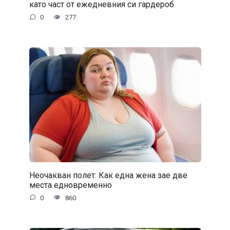
като част от ежедневния си гардероб.
0
277
Неочакван полет: Как една жена зае две
места едновременно
0
860