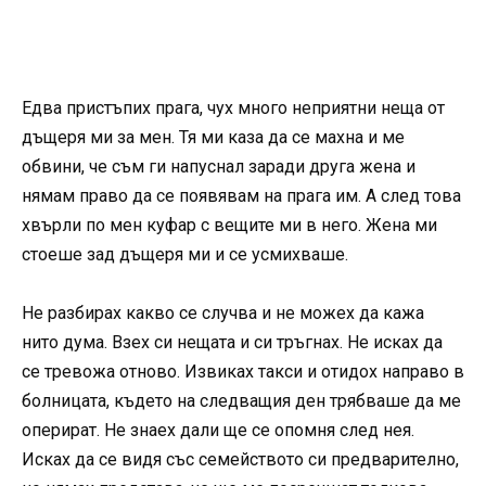
Едва пристъпих прага, чух много неприятни неща от
дъщеря ми за мен. Тя ми каза да се махна и ме
обвини, че съм ги напуснал заради друга жена и
нямам право да се появявам на прага им. А след това
хвърли по мен куфар с вещите ми в него. Жена ми
стоеше зад дъщеря ми и се усмихваше.
Не разбирах какво се случва и не можех да кажа
нито дума. Взех си нещата и си тръгнах. Не исках да
се тревожа отново. Извиках такси и отидох направо в
болницата, където на следващия ден трябваше да ме
оперират. Не знаех дали ще се опомня след нея.
Исках да се видя със семейството си предварително,