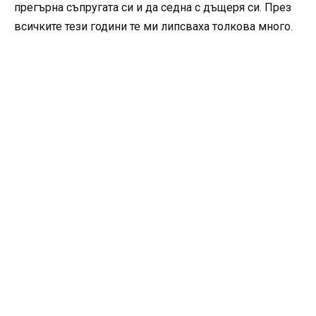
прегърна съпругата си и да седна с дъщеря си. През
всичките тези години те ми липсваха толкова много.