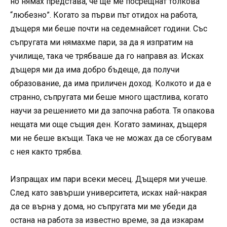
но нямах представа, че ще ме посрещнат толкова
“любезно”. Когато за първи път отидох на работа,
дъщеря ми беше почти на седемнайсет години. Със
съпругата ми нямахме пари, за да я изпратим на
училище, така че трябваше да го направя аз. Исках
дъщеря ми да има добро бъдеще, да получи
образование, да има приличен доход. Колкото и да е
странно, съпругата ми беше много щастлива, когато
научи за решението ми да започна работа. Тя опакова
нещата ми още същия ден. Когато заминах, дъщеря
ми не беше вкъщи. Така че не можах да се сбогувам
с нея както трябва.
Изпращах им пари всеки месец. Дъщеря ми учеше.
След като завърши университета, исках най-накрая
да се върна у дома, но съпругата ми ме убеди да
остана на работа за известно време, за да изкарам