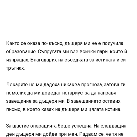
Както се оказа по-късно, дъщеря ми не е получила
образование. Съпругата ми взе всички пари, които ѝ
изпращах. Благодарих на съседката за истината и си
тръгнах.
Лекарите не ми дадоха никаква прогноза, затова ги
помолих да ми доведат нотариус, за да направя
завещание за дъщеря ми. В завещанието оставих
писмо, в което казах на дъщеря ми цялата истина.
За щастие операцията беше успешна. На следващия
ден дъщеря ми дойде при мен. Радвам се, че тя не