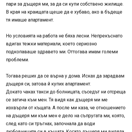
пари за дъщеря ми, за да си купи собствено жилище.
В края на краищата щеше да е хубаво, ако в бъдеще
тя имаше апартамент.
Но условията на работа не бяха лесни. Непрекъснато
вдигах тежки материали, което сериозно
подкопаваше здравето ми. Оттогава имам големи
проблеми.
Тогава реших да се върна у дома. Исках да зарадвам
дъщеря си, затова й купих апартамент.
Докато чаках такси до болницата, съседът ни отсреща
се затича към мен. Тя видя как дъщеря ми ме
изхвърли от къщата. А после ми каза, че отношението
на дъщеря ми към мен е дело на съпругата ми, която,
след като си тръгнах, започнала да води
любовниците си в къщата. Когато дъщеря ми видяла