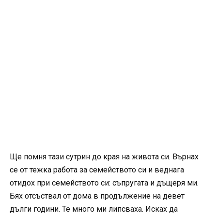
Ще помня тази сутрин до края на живота си. Върнах
се от тежка работа за семейството си и веднага
отидох при семейството си: съпругата и дъщеря ми.
Бях отсъствал от дома в продължение на девет
дълги години. Те много ми липсваха. Исках да