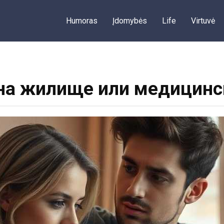
Humoras
Įdomybės
Life
Virtuvė
на жилище или медицинск