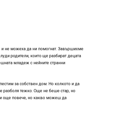
и и не можеха да ни помогнат. Завършихме
 луди родители, които ще разбират децата
днешната младеж с нейните странни
пестим за собствен дом. Но колкото и да
е разболя тежко. Още не беше стар, но
ни още повече, но какво можеш да