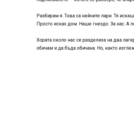
Разбирам я. Това са нейните пари. Тя искаш
Просто исках дом. Наше гнездо. За нас. А 
Хората около нас се разделиха на два лагер
обичам и да бъда обичана. Но, както изглеж