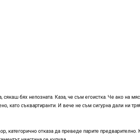
, сякаш бях непозната. Каза, че съм егоистка. Че ако на м
ено, като съквартиранти. И вече не съм сигурна дали ни тря
ор, категорично отказа да преведе парите предварително. К
таментът наистина се купува.