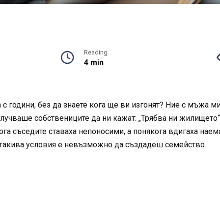
Reading
4 min
а с години, без да знаете кога ще ви изгонят? Ние с мъжа
лучваше собствениците да ни кажат: „Трябва ни жилището“
ога съседите ставаха непоносими, а понякога вдигаха наема
 такива условия е невъзможно да създадеш семейство.