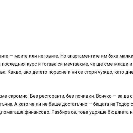
ите — моите или неговите. Но апартаментите им бяха малк
 последния курс и тогава си мечтаехме, че ще сме млади и
ова. Какво, ако детето порасне и ни се стори чуждо, като 
е скромно. Без ресторанти, без почивки. Всичко — за да с
ъчна. А като че ли не беше достатъчно — бащата на Тодор с
одпомагаше финансово. Разбира се, това удряше бюджета 