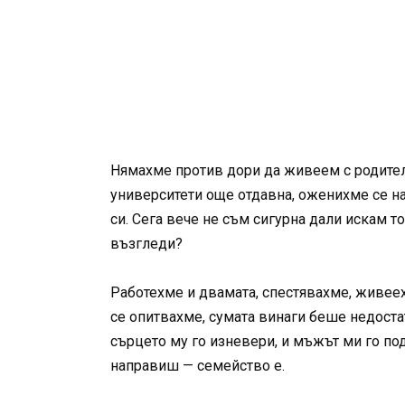
Нямахме против дори да живеем с родител
университети още отдавна, оженихме се на
си. Сега вече не съм сигурна дали искам т
възгледи?
Работехме и двамата, спестявахме, живеехм
се опитвахме, сумата винаги беше недостат
сърцето му го изневери, и мъжът ми го п
направиш — семейство е.