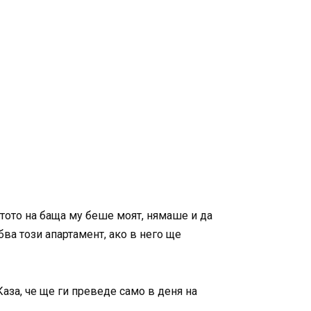
ястото на баща му беше моят, нямаше и да
бва този апартамент, ако в него ще
аза, че ще ги преведе само в деня на