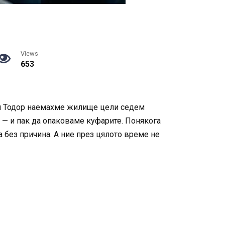
Views
653
 ми Тодор наемахме жилище цели седем
 — и пак да опаковаме куфарите. Понякога
 без причина. А ние през цялото време не