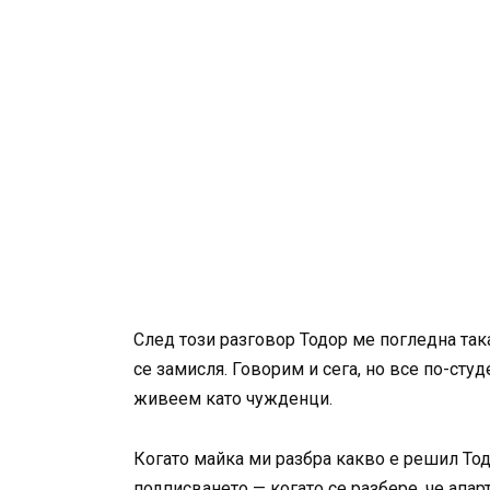
След този разговор Тодор ме погледна така
се замисля. Говорим и сега, но все по-студ
живеем като чужденци.
Когато майка ми разбра какво е решил Тод
подписването — когато се разбере, че апар