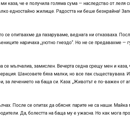
 ми каза, че е получила голяма сума — наследство от леля с
малко едностайно жилище. Радостта ни беше безкрайна! За
о се опитвахме да пазаруваме, веднага ни отказваха. После
ениците наричаха „уютно гнездо“. Но не се предавахме — г
а се мълчалив, замислен. Вечерта седна срещу мен и каза,
рация. Шансовете бяха малки, но все пак съществуваха. И 
и, за лечението на баща си. Каза: „Животът е по-важен от 
лчах. После се опитах да обясня: парите не са наши. Майка 
родители. Да, болестта на баща му е ужасна. Но как мога п