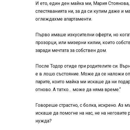
И ето, един ден майка ми, Мария Стоянова,
спестяванията ни, за да си купим даже и 
оглеждахме апартаменти.
Първо имаше изкусителни оферти, но когат
прозорци, или мизерни килии, които собств
заради мечтата за собствен дом.
После Тодор отиде при родителите си. Върн
е в лошо състояние. Може да се наложи опе
парите, които майка ми искаше да ни подар
отново. А татко… може да няма време.“
Говореше страстно, с болка, искрено. Аз мъ
искаше да помогне на нас, не на неговите 
нужда?