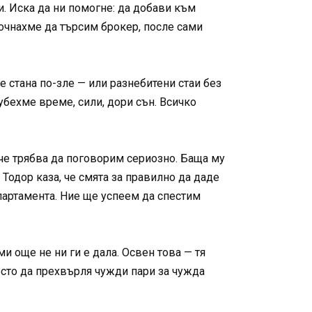
и. Иска да ни помогне: да добави към
почнахме да търсим брокер, после сами
 стана по-зле — или разнебитени стаи без
убехме време, сили, дори сън. Всичко
 че трябва да поговорим сериозно. Баща му
Тодор каза, че смята за правилно да даде
апартамента. Ние ще успеем да спестим
ми още не ни ги е дала. Освен това — тя
росто да прехвърля чужди пари за чужда