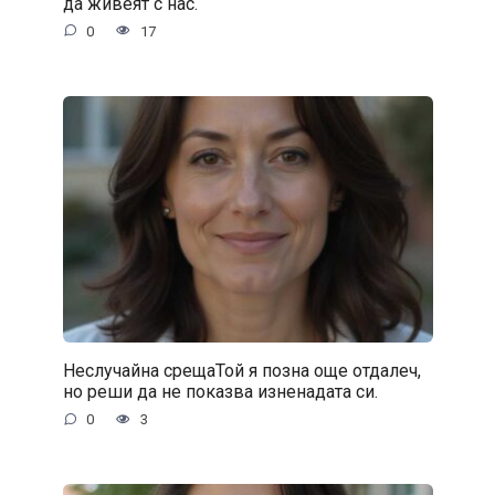
да живеят с нас.
0
17
Неслучайна срещаТой я позна още отдалеч,
но реши да не показва изненадата си.
0
3