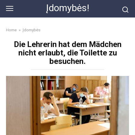
Skip
Įdomybės!
to
content
Home
»
Įdomybės
Die Lehrerin hat dem Mädchen
nicht erlaubt, die Toilette zu
besuchen.