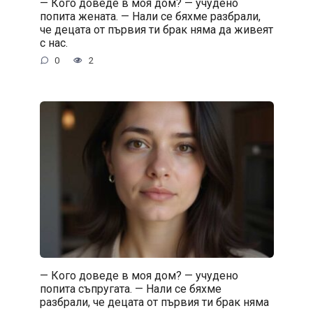
— Кого доведе в моя дом? — учудено
попита жената. — Нали се бяхме разбрали,
че децата от първия ти брак няма да живеят
с нас.
0
2
— Кого доведе в моя дом? — учудено
попита съпругата. — Нали се бяхме
разбрали, че децата от първия ти брак няма