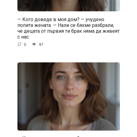
— Кого доведе в моя дом? — учудено
попита жената. — Нали се бяхме разбрали,
че децата от първия ти брак няма да живеят
с нас.
0
97