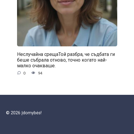
Неслучайна срещаТой разбра, че съдбата ги
беше събрала отново, точно когато най-
малко очакваше.
0
94
© 2026 Įdomybės!