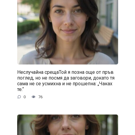
Неслучайна срещаТой я позна още от пръв
поглед, но не посмя да заговори, докато тя
сама не се усмихна и не прошепна: „Чаках
те.“
0
76