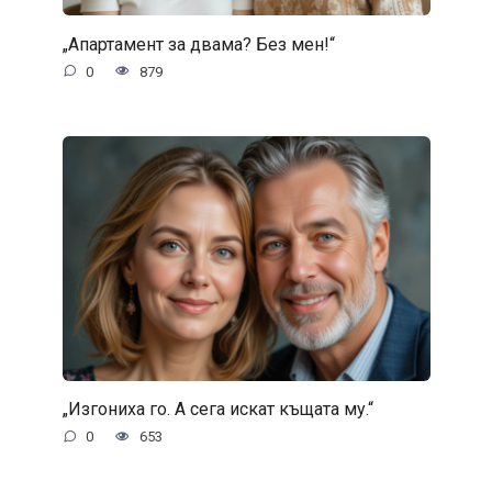
„Апартамент за двама? Без мен!“
0
879
„Изгониха го. А сега искат къщата му.“
0
653