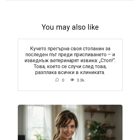
You may also like
Кучето прегърна своя стопанин за
последен път преди приспиването – и
изведнъж ветеринарят извика: „Стоп!“.
Това, което се случи след това,
разплака всички в клиниката.
0
3.3k.