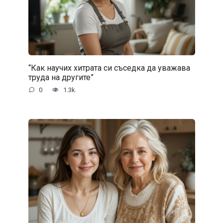
“Как научих хитрата си съседка да уважава
труда на другите”
0
1.3k.