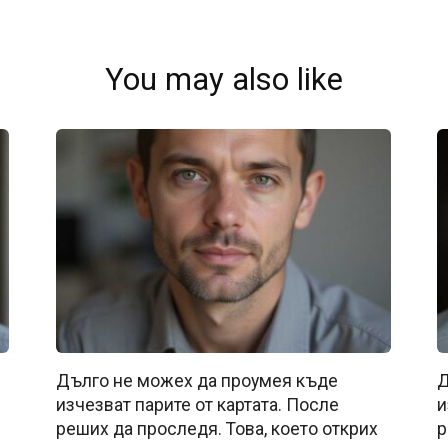
You may also like
Дълго не можех да проумея къде
Д
изчезват парите от картата. После
и
реших да проследя. Това, което открих
р