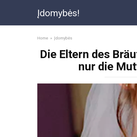
Skip
Įdomybės!
to
content
Home
»
Įdomybės
Die Eltern des Brä
nur die Mut