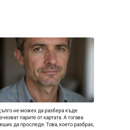
ълго не можех да разбера къде
зчезват парите от картата. А тогава
еших да проследя. Това, което разбрах,