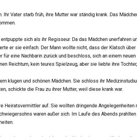
ten. Ihr Vater starb früh, ihre Mutter war ständig krank. Das Mäd
kommen.
Er entpuppte sich als ihr Regisseur. Da das Mädchen unerfahren u
euerte er sie einfach. Der Mann wollte nicht, dass der Klatsch üb
tter für eine Nachbarin zurück und beschloss, sich an einem neuen
nen Reichtum, kein teures Spielzeug, aber sie liebte ihre Tochter,
einem klugen und schönen Mädchen. Sie schloss ihr Medizinstudiu
en, schickte die Frau zu ihrer Mutter, weil diese krank war.
e Heiratsvermittler auf. Sie wollten dringende Angelegenheiten 
 Schwiegersohns waren außer sich. Im Laufe des Abends prahlten 
heiten.