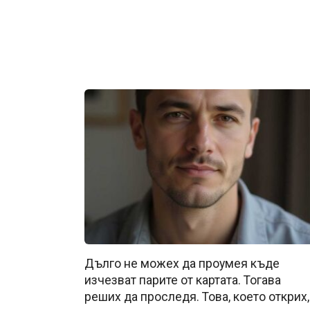
Дълго не можех да проумея къде
изчезват парите от картата. Тогава
реших да проследя. Това, което открих,