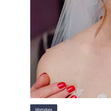
Įdomybės