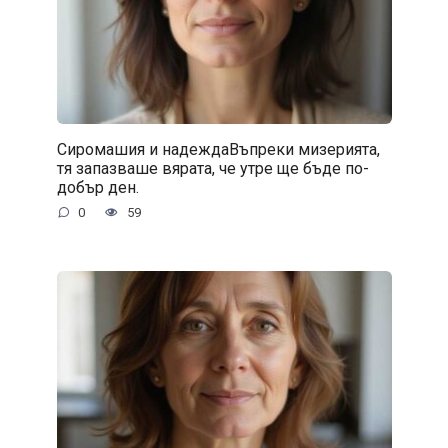
Сиромашия и надеждаВъпреки мизерията,
тя запазваше вярата, че утре ще бъде по-
добър ден.
0
59