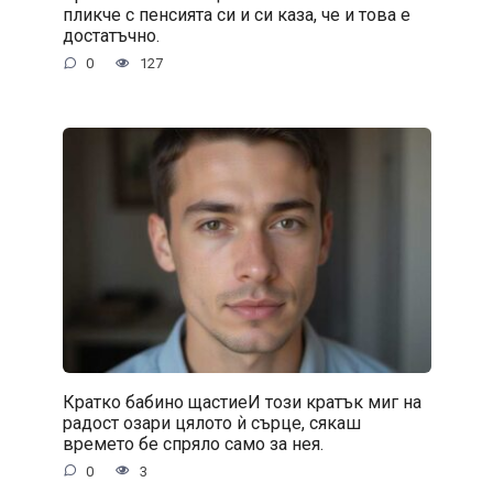
пликче с пенсията си и си каза, че и това е
достатъчно.
0
127
Кратко бабино щастиеИ този кратък миг на
радост озари цялото ѝ сърце, сякаш
времето бе спряло само за нея.
0
3