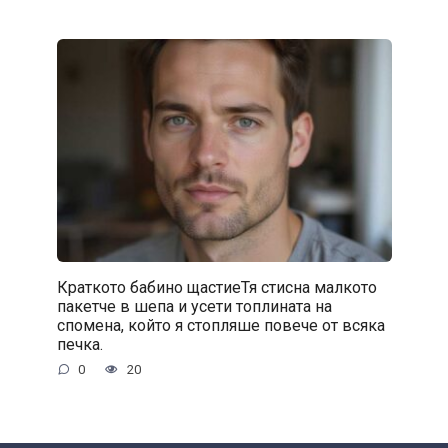
Краткото бабино щастиеТя стисна малкото
пакетче в шепа и усети топлината на
спомена, който я стопляше повече от всяка
печка.
0
20