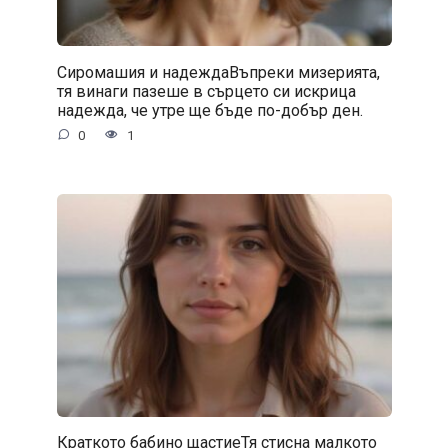
Сиромашия и надеждаВъпреки мизерията,
тя винаги пазеше в сърцето си искрица
надежда, че утре ще бъде по-добър ден.
0
1
Краткото бабино щастиеТя стисна малкото