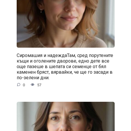
Сиромашия и надеждаТам, сред порутените
къщи и оголените дворове, едно дете все
още пазеше в шепата си семенце от бял
каменен бряст, вярвайки, че ще го засади в
по-зелени дни.
0
57