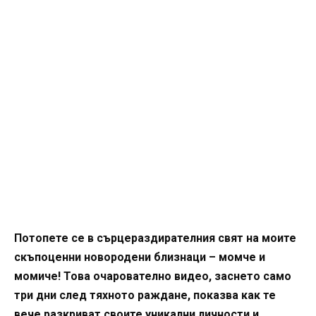
Потопете се в сърцераздирателния свят на моите
скъпоценни новородени близнаци – момче и
момиче! Това очарователно видео, заснето само
три дни след тяхното раждане, показва как те
вече разкриват своите уникални личности и