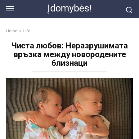
Skip
Įdomybės!
to
content
Home
»
Life
Чиста любов: Неразрушимата
връзка между новородените
близнаци