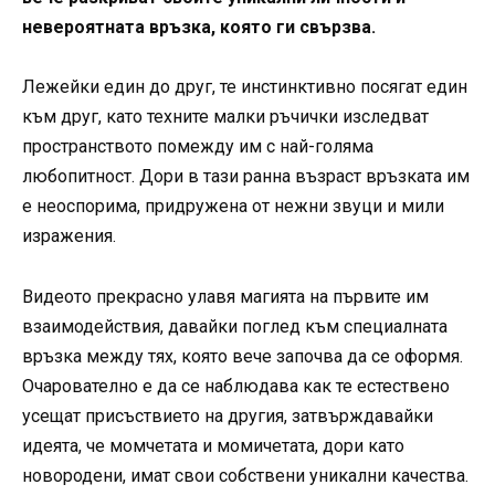
невероятната връзка, която ги свързва.
Лежейки един до друг, те инстинктивно посягат един
към друг, като техните малки ръчички изследват
пространството помежду им с най-голяма
любопитност. Дори в тази ранна възраст връзката им
е неоспорима, придружена от нежни звуци и мили
изражения.
Видеото прекрасно улавя магията на първите им
взаимодействия, давайки поглед към специалната
връзка между тях, която вече започва да се оформя.
Очарователно е да се наблюдава как те естествено
усещат присъствието на другия, затвърждавайки
идеята, че момчетата и момичетата, дори като
новородени, имат свои собствени уникални качества.