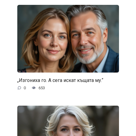
„Изгониха го. А сега искат къщата му.“
0
653