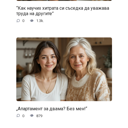
“Как научих хитрата си съседка да уважава
труда на другите”
0
1.3k.
„Апартамент за двама? Без мен!“
0
879