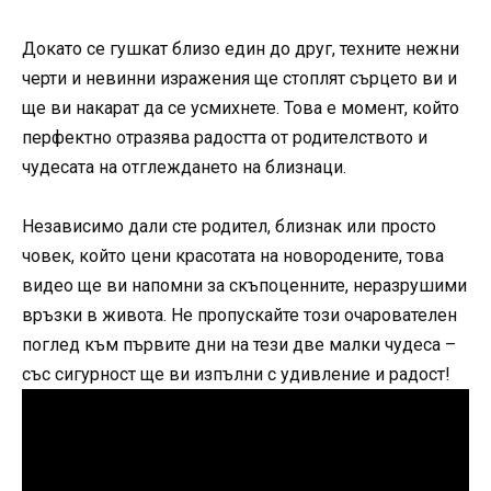
Докато се гушкат близо един до друг, техните нежни
черти и невинни изражения ще стоплят сърцето ви и
ще ви накарат да се усмихнете. Това е момент, който
перфектно отразява радостта от родителството и
чудесата на отглеждането на близнаци.
Независимо дали сте родител, близнак или просто
човек, който цени красотата на новородените, това
видео ще ви напомни за скъпоценните, неразрушими
връзки в живота. Не пропускайте този очарователен
поглед към първите дни на тези две малки чудеса –
със сигурност ще ви изпълни с удивление и радост!