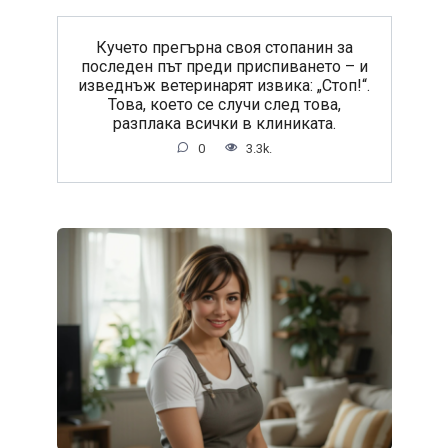
Кучето прегърна своя стопанин за
последен път преди приспиването – и
изведнъж ветеринарят извика: „Стоп!“.
Това, което се случи след това,
разплака всички в клиниката.
0
3.3k.