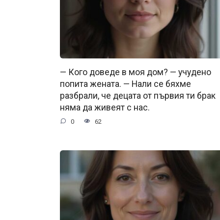
— Кого доведе в моя дом? — учудено
попита жената. — Нали се бяхме
разбрали, че децата от първия ти брак
няма да живеят с нас.
0
62