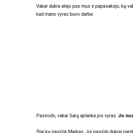
Vakar dukra atėjo pas mus ir papasakojo, ką vakar
kad mano vyras buvo darbe.
Pasirodo, vakar Sarą aplankė jos vyras.
Jis nu
Štai ką pasiūlė Markas. Jis pasiūlė dukrai parduo