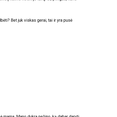
ti? Bet juk viskas gerai, tai ir yra pusė
pė mama. Mano dukra nežino, ką dabar daryti.