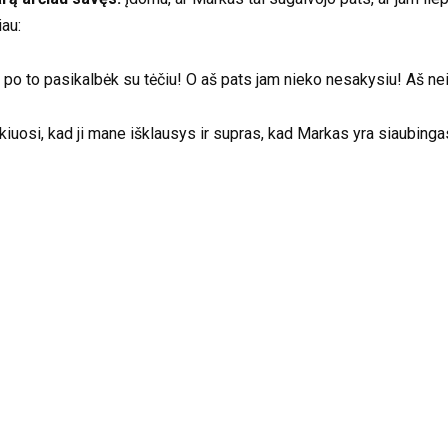
iau:
k po to pasikalbėk su tėčiu! O aš pats jam nieko nesakysiu! Aš nei
uosi, kad ji mane išklausys ir supras, kad Markas yra siaubingas