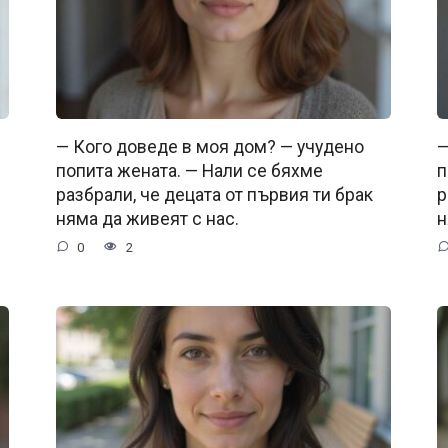
— Кого доведе в моя дом? — учудено
—
попита жената. — Нали се бяхме
п
разбрали, че децата от първия ти брак
р
няма да живеят с нас.
н
0
2