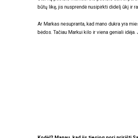
būtų likę, jis nusprendė nusipirkti didelį ūkį ir r
Ar Markas nesupranta, kad mano dukra yra miesto
bėdos. Tačiau Markui kilo ir viena geniali idėja.
Kodėl? Manau, kad jis tiesiog nori pririšti S