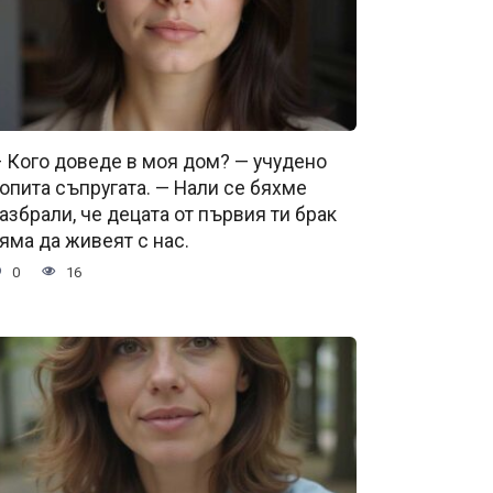
 Кого доведе в моя дом? — учудено
опита съпругата. — Нали се бяхме
азбрали, че децата от първия ти брак
яма да живеят с нас.
0
16