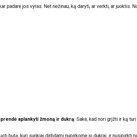
 padarė jos vyras. Net nežinau, ką daryti, ar verkti, ar juoktis. Nor
sprendė aplankyti žmoną ir dukrą.
Sakė, kad nori grįžti ir ką tur
ti butą, kurį sunkiai dirbdami nupirkome jo dukrai, ir nusipirkti n