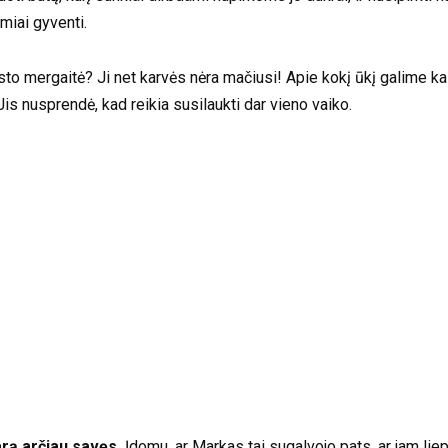
amiai gyventi.
 mergaitė? Ji net karvės nėra mačiusi! Apie kokį ūkį galime kalbė
 Jis nusprendė, kad reikia susilaukti dar vieno vaiko.
arą arčiau savęs.
Įdomu, ar Markas tai sugalvojo pats, ar jam lie