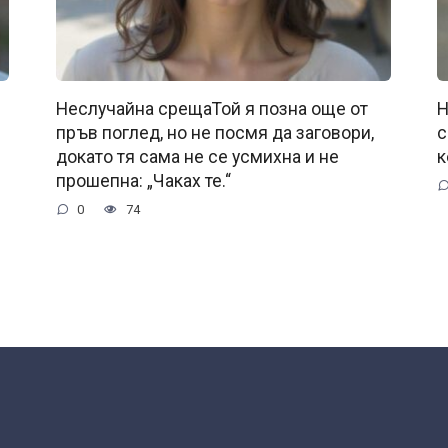
Неслучайна срещаТой я позна още от
Н
пръв поглед, но не посмя да заговори,
с
докато тя сама не се усмихна и не
к
прошепна: „Чаках те.“
0
74