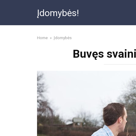
Skip
Įdomybės!
to
content
Home
»
Įdomybės
Buvęs svaini