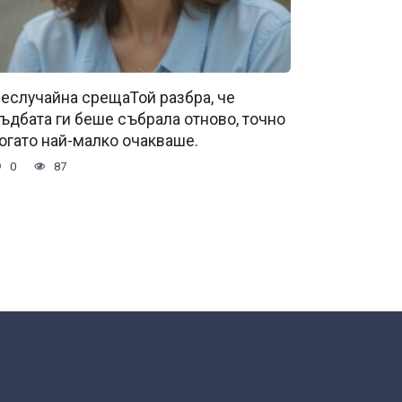
еслучайна срещаТой разбра, че
ъдбата ги беше събрала отново, точно
огато най-малко очакваше.
0
87