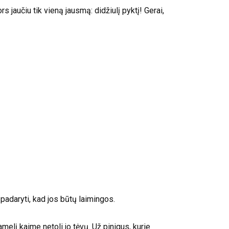
s jaučiu tik vieną jausmą: didžiulį pyktį! Gerai,
i padaryti, kad jos būtų laimingos.
amelį kaime netoli jo tėvų. Už pinigus, kurie