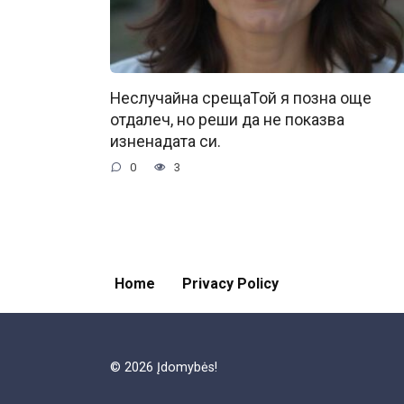
Неслучайна срещаТой я позна още
отдалеч, но реши да не показва
изненадата си.
0
3
Home
Privacy Policy
© 2026 Įdomybės!