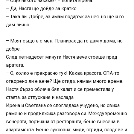
– Още някого чакаме? – попита Ирена.
– Да, Настя ще дойде за кратко.
– Така ли. Добре, аз имам подарък за нея, но ще й го
дам лично.
– Моят също е с мен. Планирах да го дам у дома, но
добре.
След петнадесет минути Настя вече стоеше пред
вратата.
– О, колко е прекрасно тук! Каква красота. СПА-то
отворено ли е вече? Ще отида, нямам много време.
Настя бързо облече бял халат и се преместила у
стаята, за отпускане и наслада.
Ирена и Светлана се спогледаха учудено, но свиха
рамене и продължиха разговора си. Междувременно
вечерята, поръчана от ресторанта, беше внесена в
апартамента. Беше луксозна: миди, стриди, плодове и