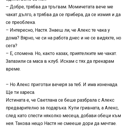
– Добре, трябва да тръгвам. Момичетата вече ме
чакат дълго, а трябва да се прибера, да се измия и да
се преоблека.
– Интересно, Настя. Знаеш ли, че Алекс те чака у
дома? Вярно, че си на работа днес и не се видяхте, но
сега?
– Е, спомена. Но, както казах, приятелките ме чакат.
Запазили са маса в клуб. Искам с тях да прекарам
време.
– Но Алекс приготви вечеря за теб. И има изненада.
Ще ти хареса.
Истината е, че Светлана се беше разбрала с Алекс
предварително за подаръка. Купи гривната, а Алекс,
след като спести няколко месеца, добави обеци към
нея. Такова нещо Настя не смееше дори да мечтае.