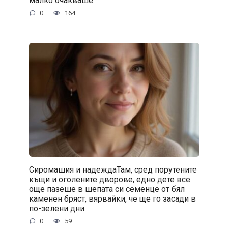
малко очакваше.
0
164
Сиромашия и надеждаТам, сред порутените
къщи и оголените дворове, едно дете все
още пазеше в шепата си семенце от бял
каменен бряст, вярвайки, че ще го засади в
по-зелени дни.
0
59