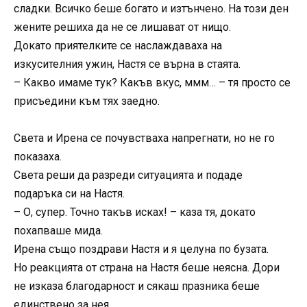
сладки. Всичко беше богато и изтънчено. На този ден
жените решиха да не се лишават от нищо.
Докато приятелките се наслаждаваха на
изкусителния ужин, Настя се върна в стаята.
– Какво имаме тук? Какъв вкус, ммм… – тя просто се
присъедини към тях заедно.
Света и Ирена се почувстваха напрегнати, но не го
показаха.
Света реши да разреди ситуацията и подаде
подаръка си на Настя.
– О, супер. Точно такъв исках! – каза тя, докато
похапваше мида.
Ирена също поздрави Настя и я целуна по бузата.
Но реакцията от страна на Настя беше неясна. Дори
не изказа благодарност и сякаш празника беше
единствено за нея.