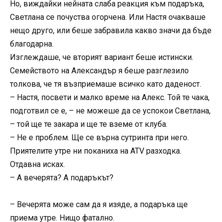
Но, виждайки нейната слаба реакция към подаръка,
Светлана се почуства огорчена. Или Настя очакваше
нещо друго, или беше забравила какво значи да бъде
благодарна.
Изглеждаше, че вторият вариант беше истински.
Семейството на Александър я беше разглезило
толкова, че тя възприемаше всичко като даденост.
– Настя, посвети и малко време на Алекс. Той те чака,
подготвил се е, – не можеше да се успокои Светлана,
– той ще те закара и ще те вземе от клуба.
– Не е проблем. Ще се върна сутринта при него.
Приятелите утре ни поканиха на ATV разходка.
Отдавна исках.
– А вечерята? А подаръкът?
– Вечерята може сам да я изяде, а подаръка ще
приема утре. Нищо фатално.