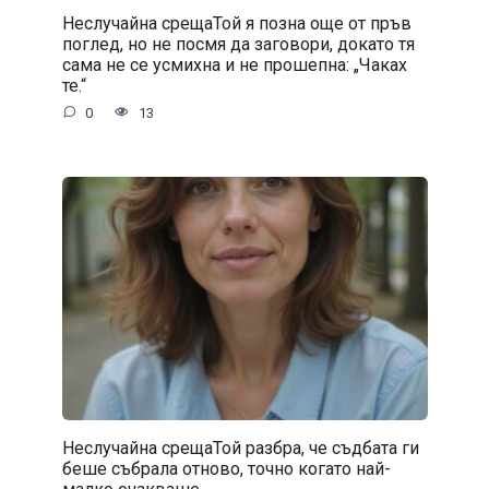
Неслучайна срещаТой я позна още от пръв
поглед, но не посмя да заговори, докато тя
сама не се усмихна и не прошепна: „Чаках
те.“
0
13
Неслучайна срещаТой разбра, че съдбата ги
беше събрала отново, точно когато най-