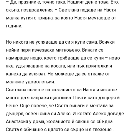
– Да, празник е, точно така. Нашият ден е това. Ето,
скъпа, поздравления, – Светлана подаде на Настя
малка кутия с гривна, за която Настя мечтаеше от
години.
Но никога не успяваше да си я купи сама. Всички
нейни пари изчезваха мигновено. Винаги се
намираше нещо, което трябваше да се купи – ново
яке, удължаване на косата, или пък приятелки я
канеха да излязат. Не можеше да се откаже от
малките удоволствия.
Светлана знаеше за желанието на Настя и искаше
много да я направи щастлива. Почти като дъщеря й
беше. Още повече, че Света винаги е мечтала за
дъщеря, освен сина си Алекс. И когато Алекс доведе
Анастасия у дома, желанието й сякаш се сбъдна.
Света я обичаше с цялото си сърце и я глезеше…