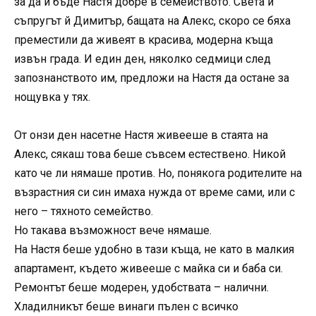
за да й бъде Настя добре в семейството. Света и
съпругът й Димитър, бащата на Алекс, скоро се бяха
преместили да живеят в красива, модерна къща
извън града. И един ден, няколко седмици след
запознанството им, предложи на Настя да остане за
нощувка у тях.
От онзи ден насетне Настя живееше в стаята на
Алекс, сякаш това беше съвсем естествено. Никой
като че ли нямаше против. Но, понякога родителите на
възрастния си син имаха нужда от време сами, или с
него – тяхното семейство.
Но такава възможност вече нямаше.
На Настя беше удобно в тази къща, не като в малкия
апартамент, където живееше с майка си и баба си.
Ремонтът беше модерен, удобствата – налични.
Хладилникът беше винаги пълен с всичко