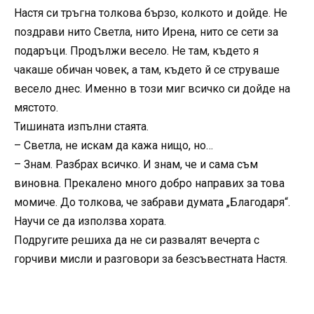
Настя си тръгна толкова бързо, колкото и дойде. Не
поздрави нито Светла, нито Ирена, нито се сети за
подаръци. Продължи весело. Не там, където я
чакаше обичан човек, а там, където й се струваше
весело днес. Именно в този миг всичко си дойде на
мястото.
Тишината изпълни стаята.
– Светла, не искам да кажа нищо, но…
– Знам. Разбрах всичко. И знам, че и сама съм
виновна. Прекалено много добро направих за това
момиче. До толкова, че забрави думата „Благодаря“.
Научи се да използва хората.
Подругите решиха да не си развалят вечерта с
горчиви мисли и разговори за безсъвестната Настя.