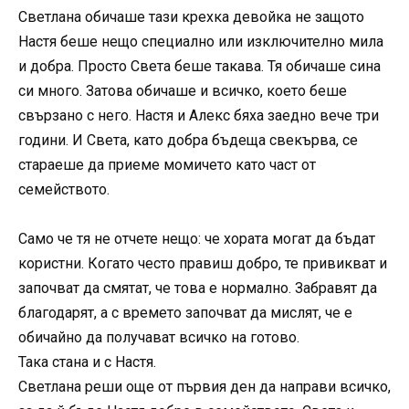
Светлана обичаше тази крехка девойка не защото
Настя беше нещо специално или изключително мила
и добра. Просто Света беше такава. Тя обичаше сина
си много. Затова обичаше и всичко, което беше
свързано с него. Настя и Алекс бяха заедно вече три
години. И Света, като добра бъдеща свекърва, се
стараеше да приеме момичето като част от
семейството.
Само че тя не отчете нещо: че хората могат да бъдат
користни. Когато често правиш добро, те привикват и
започват да смятат, че това е нормално. Забравят да
благодарят, а с времето започват да мислят, че е
обичайно да получават всичко на готово.
Така стана и с Настя.
Светлана реши още от първия ден да направи всичко,