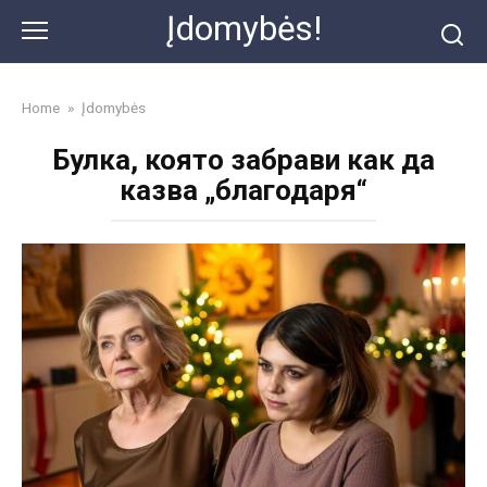
Skip
Įdomybės!
to
content
Home
»
Įdomybės
Булка, която забрави как да
казва „благодаря“