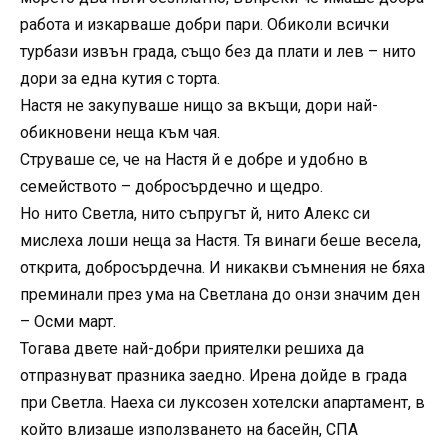
работа и изкарваше добри пари. Обиколи всички
турбази извън града, също без да плати и лев – нито
дори за една кутия с торта.
Настя не закупуваше нищо за вкъщи, дори най-
обикновени неща към чая.
Струваше се, че на Настя й е добре и удобно в
семейството – добросърдечно и щедро.
Но нито Светла, нито съпругът й, нито Алекс си
мислеха лоши неща за Настя. Тя винаги беше весела,
открита, добросърдечна. И никакви съмнения не бяха
преминали през ума на Светлана до онзи значим ден
– Осми март.
Тогава двете най-добри приятелки решиха да
отпразнуват празника заедно. Ирена дойде в града
при Светла. Наеха си луксозен хотелски апартамент, в
който влизаше използването на басейн, СПА