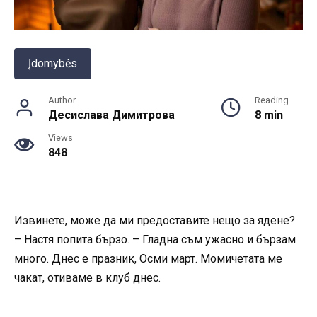
Įdomybės
Author
Reading
Десислава Димитрова
8 min
Views
848
Извинете, може да ми предоставите нещо за ядене?
– Настя попита бързо. – Гладна съм ужасно и бързам
много. Днес е празник, Осми март. Момичетата ме
чакат, отиваме в клуб днес.