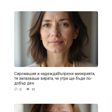
Сиромашия и надеждаВъпреки мизерията,
тя запазваше вярата, че утре ще бъде по-
добър ден.
0
91