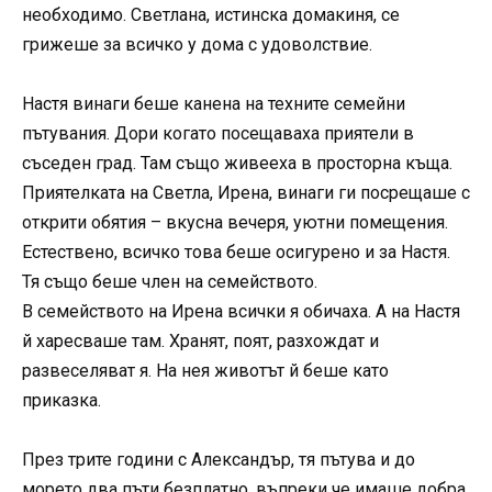
необходимо. Светлана, истинска домакиня, се
грижеше за всичко у дома с удоволствие.
Настя винаги беше канена на техните семейни
пътувания. Дори когато посещаваха приятели в
съседен град. Там също живееха в просторна къща.
Приятелката на Светла, Ирена, винаги ги посрещаше с
открити обятия – вкусна вечеря, уютни помещения.
Естествено, всичко това беше осигурено и за Настя.
Тя също беше член на семейството.
В семейството на Ирена всички я обичаха. А на Настя
й харесваше там. Хранят, поят, разхождат и
развеселяват я. На нея животът й беше като
приказка.
През трите години с Александър, тя пътува и до
морето два пъти безплатно, въпреки че имаше добра