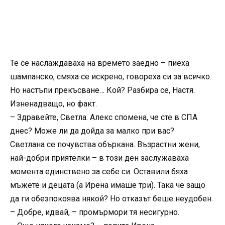
Те се наслаждаваха на времето заедно – пиеха
шампанско, смяха се искрено, говореха си за всичко.
Но настъпи прекъсване… Кой? Разбира се, Настя.
Изненадващо, но факт.
– Здравейте, Светла. Алекс спомена, че сте в СПА
днес? Може ли да дойда за малко при вас?
Светлана се почувства объркана. Възрастни жени,
най-добри приятелки – в този ден заслужаваха
момента единствено за себе си. Оставили бяха
мъжете и децата (а Ирена имаше три). Така че защо
да ги обезпокоява някой? Но отказът беше неудобен.
– Добре, идвай, – промърмори тя несигурно.