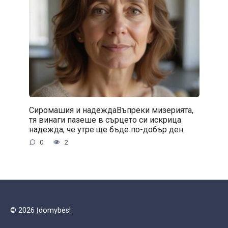
Сиромашия и надеждаВъпреки мизерията,
тя винаги пазеше в сърцето си искрица
надежда, че утре ще бъде по-добър ден.
0
2
© 2026 Įdomybės!