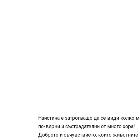
Наистина е затрогващо да се види колко 
по-верни и състрадателни от много хора!
Доброто и съчувствието, които животните п