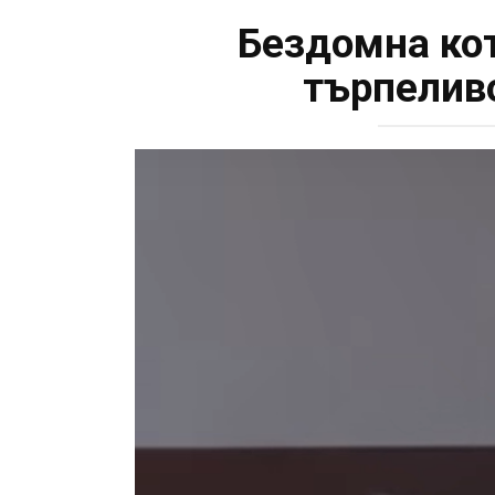
Бездомна кот
търпеливо