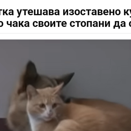
ка утешава изоставено к
 чака своите стопани да 