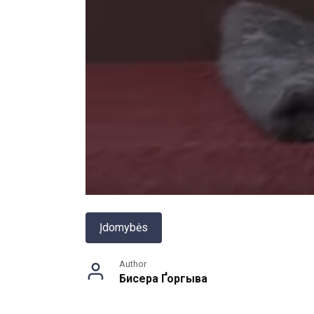
Įdomybės
Author
Бисера Ґоргыва