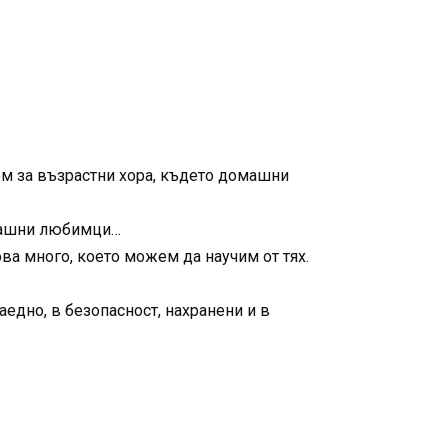
дом за възрастни хора, където домашни
домашни любимци…
ва много, което можем да научим от тях.
аедно, в безопасност, нахранени и в