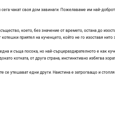
 и сега чакат своя дом завинаги. Пожелаваме им най-доброт
 същество, което, без значение от времето, остана до изост
 котешки приятел на кученцето, който не го изоставя нито з
в една и съща посока, но най-сърцераздирателното е как к
окато котката, от друга страна, инстинктивно избягва хорат
те се утешават едни други. Наистина е затрогващо и стопля