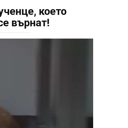
ученце, което
се върнат!