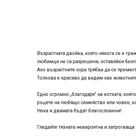
Възрастната двойка, която някога се е гри
любимци не са разрешени, оставяйки без
Ако възрастните хора трябва да се премес
Толкова е красиво да видим как животните
Едно огромно „благодаря“ на котката, която
ръцете на любящо семейство или човек, кой
Нека и двамата бъдат благословени!
Гледайте тяхната невероятна и затрогваща