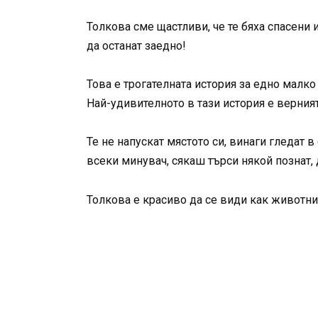
Толкова сме щастливи, че те бяха спасени
да останат заедно!
Това е трогателната история за едно малко
Най-удивителното в тази история е верният
Те не напускат мястото си, винаги гледат 
всеки минувач, сякаш търси някой познат, д
Толкова е красиво да се види как животни