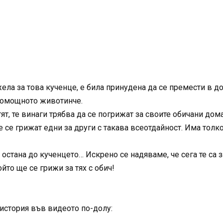
жела за това кученце, е била принудена да се премести в 
помощното животинче.
тят, те винаги трябва да се погрижат за своите обичани 
 се грижат едни за други с такава всеотдайност. Има толко
 остана до кученцето… Искрено се надяваме, че сега те са з
то ще се грижи за тях с обич!
 история във видеото по-долу: