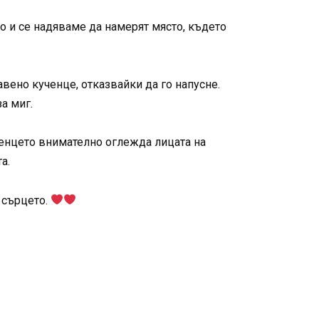
о и се надяваме да намерят място, където
авено кученце, отказвайки да го напусне.
а миг.
ученцето внимателно оглежда лицата на
а.
 сърцето.