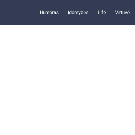
Humoras
Įdomybės
Life
Virtuvė