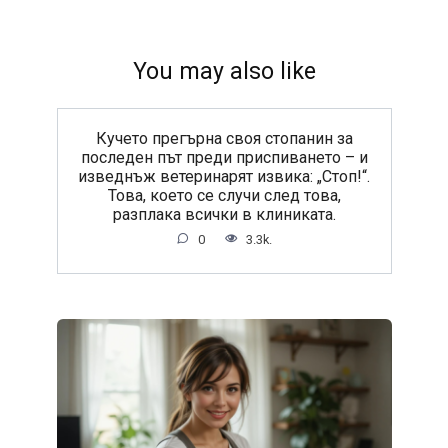
You may also like
Кучето прегърна своя стопанин за
последен път преди приспиването – и
изведнъж ветеринарят извика: „Стоп!“.
Това, което се случи след това,
разплака всички в клиниката.
0
3.3k.