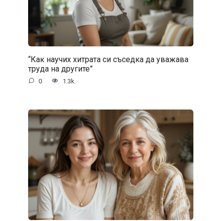
“Как научих хитрата си съседка да уважава
труда на другите”
0
1.3k.