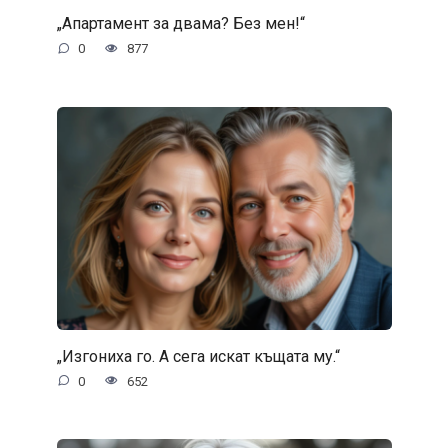
„Апартамент за двама? Без мен!“
0
877
„Изгониха го. А сега искат къщата му.“
0
652