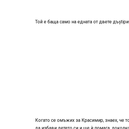
Той е баща само на едната от двете дъștiри
Когато се омъжих за Красимир, знаех, че т
да избави детето си и ще ѝ помага, доколк