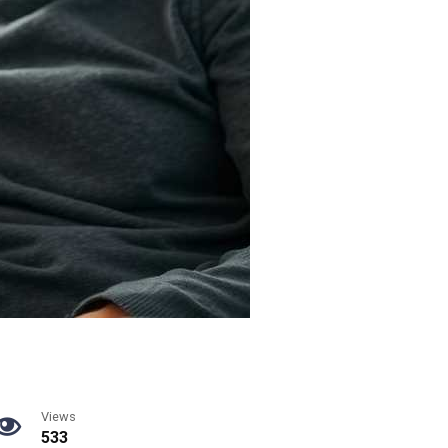
Views
533