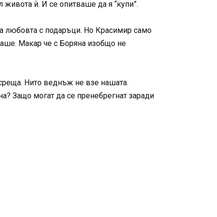
 живота ѝ. И се опитваше да я “купи”.
ва любовта с подаръци. Но Красимир само
ваше. Макар че с Боряна изобщо не
 среща. Нито веднъж не взе нашата.
на? Защо могат да се пренебрегнат заради