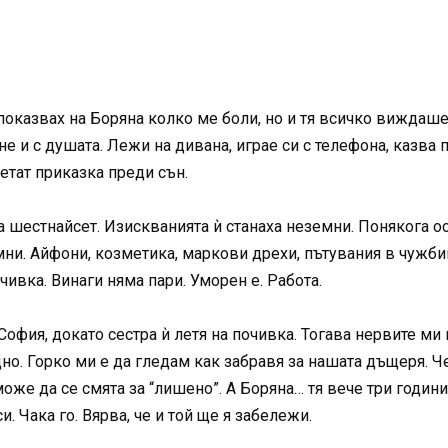
 показвах на Боряна колко ме боли, но и тя всичко виждаше
е и с душата. Лежи на дивана, играе си с телефона, казва по
четат приказка преди сън.
 шестнайсет. Изискванията ѝ станаха неземни. Понякога о
мни. Айфони, козметика, маркови дрехи, пътувания в чужбин
ивка. Винаги няма пари. Уморен е. Работа.
София, докато сестра ѝ летя на почивка. Тогава нервите ми
идно. Горко ми е да гледам как забравя за нашата дъщеря. Ч
оже да се смята за “лишено”. А Боряна… тя вече три години
. Чака го. Вярва, че и той ще я забележи.