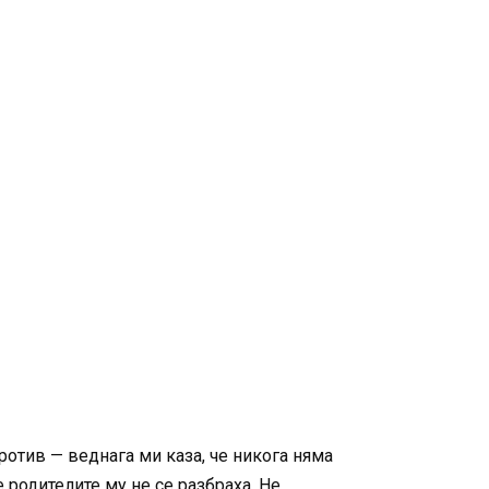
ротив — веднага ми каза, че никога няма
 родителите му не се разбраха. Не