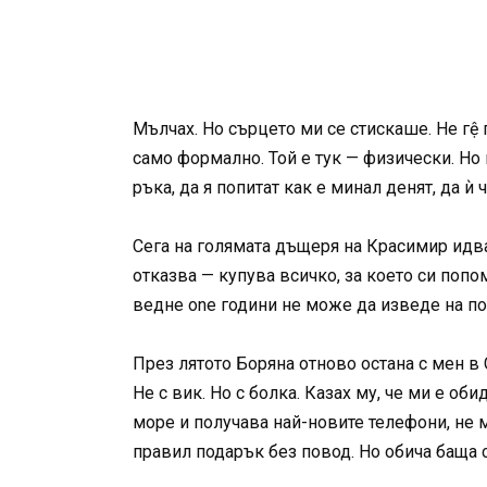
Мълчах. Но сърцето ми се стискаше. Не гệ
само формално. Той е тук — физически. Но н
ръка, да я попитат как е минал денят, да ѝ 
Сега на голямата дъщеря на Красимир идва
отказва — купува всичко, за което си попо
ведне one години не може да изведе на поч
През лятото Боряна отново остана с мен в 
Не с вик. Но с болка. Казах му, че ми е об
море и получава най-новите телефони, не м
правил подарък без повод. Но обича баща си