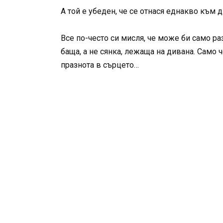
А той е убеден, че се отнася еднакво към д
Все по-често си мисля, че може би само ра
баща, а не сянка, лежаща на дивана. Само 
празнота в сърцето…