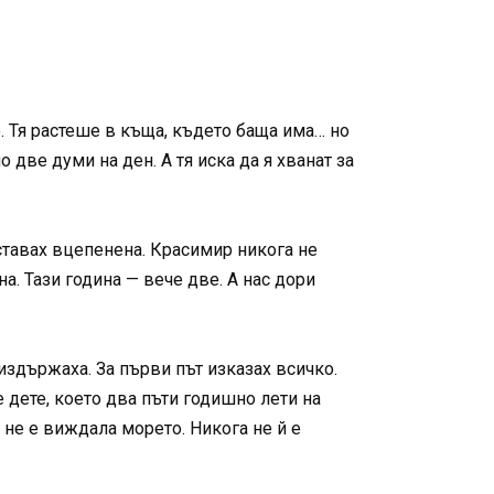
. Тя растеше в къща, където баща има… но
 две думи на ден. А тя иска да я хванат за
ставах вцепенена. Красимир никога не
а. Тази година — вече две. А нас дори
 издържаха. За първи път изказах всичко.
е дете, което два пъти годишно лети на
 не е виждала морето. Никога не й е