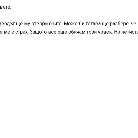
вете.
зводът ще му отвори очите. Може би тогава ще разбере, че 
че ме е страх. Защото все още обичам този човек. Но не мо