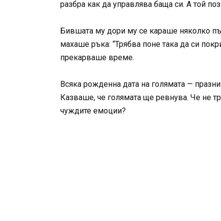
разбра как да управлява баща си. А той по
Бившата му дори му се караше няколко път
махаше ръка: “Трябва поне така да си пок
прекарваше време.
Всяка рожденна дата на голямата — празни
Казваше, че голямата ще ревнува. Че не т
чуждите емоции?