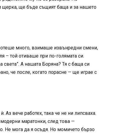
си щерка, ще бъде същият баща и за нашето
работеше много, взимаше извънредни смени,
я – той отиваше при по-голямата си.
 света”. А нашата Боряна? Тя с баща си
но, че после, когато порасне — ще играе с
 Аз вече работех, така че не ни липсваха.
 модерни маратонки, след това —
о. Не мога да я осъдя. Но момичето бързо