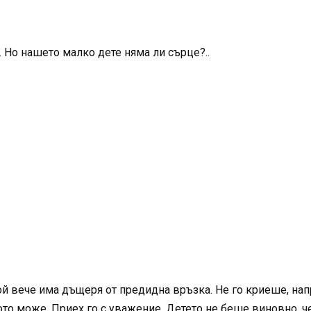
. Но нашето малко дете няма ли сърце?..
ой вече има дъщеря от предидна връзка. Не го криеше, нап
ото може. Приех го с уважение. Детето не беше виновно, че