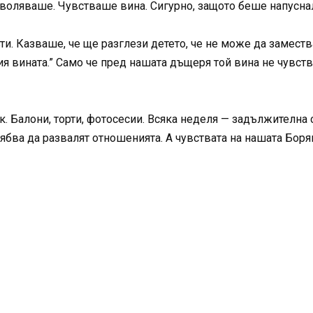
зволяваше. Чувстваше вина. Сигурно, защото беше напуснал
и. Казваше, че ще разглези детето, че не може да замест
рия вината.” Само че пред нашата дъщеря той вина не чувст
к. Балони, торти, фотосесии. Всяка неделя — задължителна
рябва да развалят отношенията. А чувствата на нашата Боря