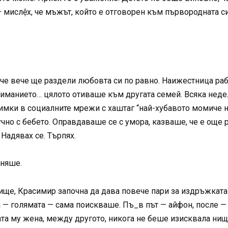
 — мислệх, че мъжът, който е отговорен към първородната 
х, че вече ще раздели любовта си по равно. Наижестница 
ниманието… цялото отиваше към другата семей. Всяка недел
имки в социалните мрежи с хаштаг “най-хубавото момиче на
о с бебето. Оправдаваше се с умора, казваше, че е още ра
 Надявах се. Търпях.
еняше.
ще, Красимир започна да дава повече пари за издръжката ѝ.
 — голямата — сама поискваше. Пъ_в път — айфон, после —
ата му жена, между другото, никога не беше изисквала нищ