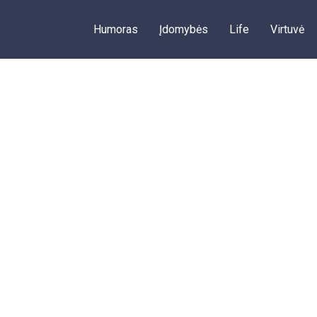
Humoras
Įdomybės
Life
Virtuvė