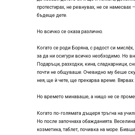
протестирах, не ревнувах, не се намесвах
бъдеще дете.
Но всичко се оказа различно.
Когато се роди Боряна, с радост си мислệ
за да ни осигури всичко необходимо. Но в
Подаръци, разходки, кина, сладкарници, сн
почти не общуваше. Очевидно му беше скучн
нея, ще ѝ чете, ще прекарва време. Вярвах.
Но времето минаваше, а нищо не се пром
Когато по-голямата дъщеря тръгна на учили
Но после започнаха обажданията. Веселина
козметика, таблет, почивка на море. Бивш