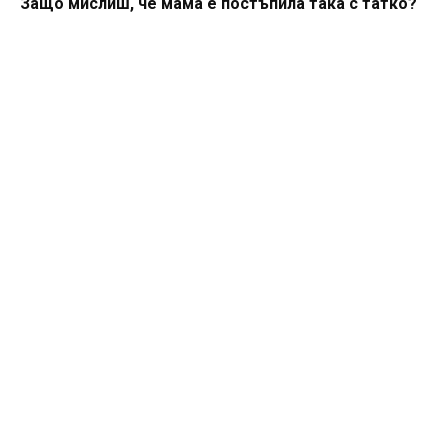
Защо мислиш, че мама е постъпила така с татко?