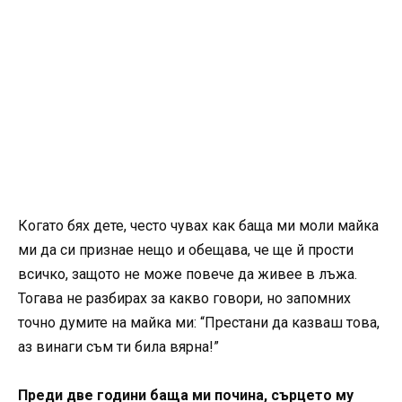
Когато бях дете, често чувах как баща ми моли майка
ми да си признае нещо и обещава, че ще й прости
всичко, защото не може повече да живее в лъжа.
Тогава не разбирах за какво говори, но запомних
точно думите на майка ми: “Престани да казваш това,
аз винаги съм ти била вярна!”
Преди две години баща ми почина, сърцето му