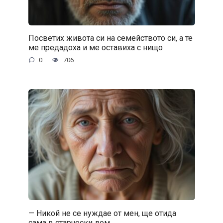
Посветих живота си на семейството си, а те
ме предадоха и ме оставиха с нищо
0
706
— Никой не се нуждае от мен, ще отида
сама в старчески дом