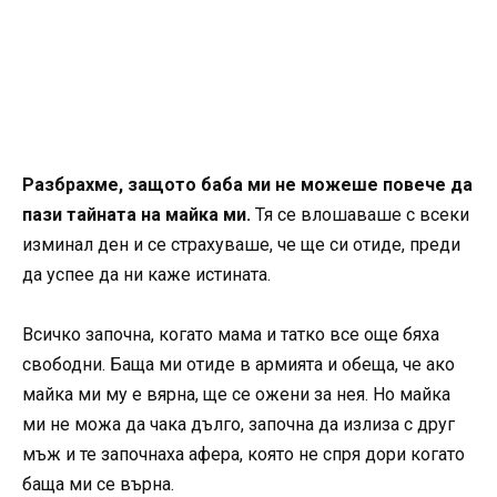
Разбрахме, защото баба ми не можеше повече да
пази тайната на майка ми.
Тя се влошаваше с всеки
изминал ден и се страхуваше, че ще си отиде, преди
да успее да ни каже истината.
Всичко започна, когато мама и татко все още бяха
свободни. Баща ми отиде в армията и обеща, че ако
майка ми му е вярна, ще се ожени за нея. Но майка
ми не можа да чака дълго, започна да излиза с друг
мъж и те започнаха афера, която не спря дори когато
баща ми се върна.