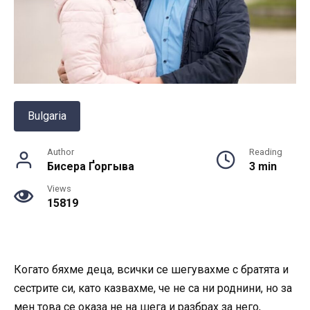
Bulgaria
Author
Reading
Бисера Ґоргыва
3 min
Views
15819
Когато бяхме деца, всички се шегувахме с братята и
сестрите си, като казвахме, че не са ни роднини, но за
мен това се оказа не на шега и разбрах за него,