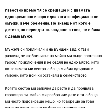
Известно време тя се срещаше и с двамата
едновременно и спря едва когато официално се
омъжи, вече бременна. Не знаеше от кого е
детето, но периодът съвпадаше с това, че е била
с двама мъже.
Мъжете си приличали и на външен вид, с тази
разлика, че любовникът на майка ми също постоянно
търсел приключения и не седял на едно място, като
по-голямата ми сестра, а баща ми бил сдържан и
умерен, като всички останали в семейството.
Когато сестра ми започна да расте и да проявява
характера си, майка ми разбра чие дете е тя, а баща
ми често подозираше нещо, но говореше за това
само на шега, сякаш не бяха подменили или