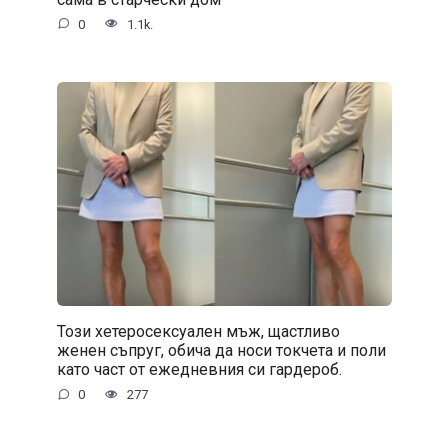
0
1.1k.
Този хетеросексуален мъж, щастливо
женен съпруг, обича да носи токчета и поли
като част от ежедневния си гардероб.
0
277