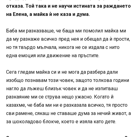
отказа. Той така и не научи истината за раждането
на Елена, а майка ѝ не каза и дума.
Баба ми разказваше, че баща ми помолил майка ми
да му разкаже всичко пред нея и обещал да ѝ прости,
но тя твърдо мълчала, никога не се издала с нито
една емоция или движение на пръстите.
Сега гледам майка си и не мога да разбера дали
изобщо познавам този човек, защото толкова години
нагло да лъжеш близък човек и да не изпитваш
разкаяние ми се струва нещо ужасно. Когато й
казахме, че баба ми ни е разказала всичко, тя просто
сви рамене, сякаш не ставаше дума за нечий живот, а
за шоколадово блокче, което е изяла като дете.