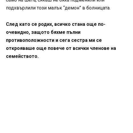
подхвърлили този малък “демон” в болницата.
След като се родих, всичко стана още по-
очевидно, защото бяхме пълни
противоположности и сега сестра ми се
открояваше още повече от всички членове на
семейството.