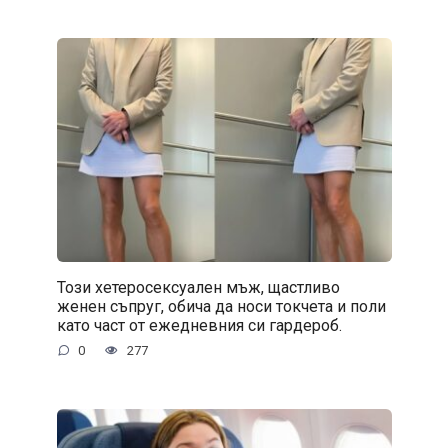
Този хетеросексуален мъж, щастливо
женен съпруг, обича да носи токчета и поли
като част от ежедневния си гардероб.
0
277