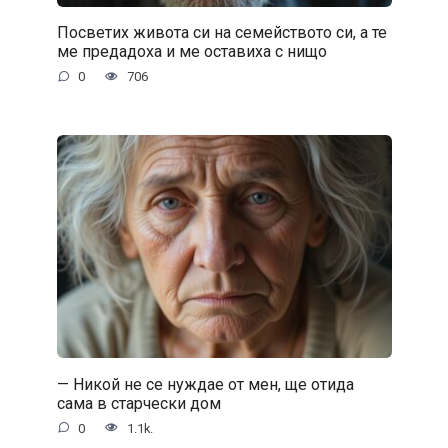
Посветих живота си на семейството си, а те
ме предадоха и ме оставиха с нищо
0
706
— Никой не се нуждае от мен, ще отида
сама в старчески дом
0
1.1k.