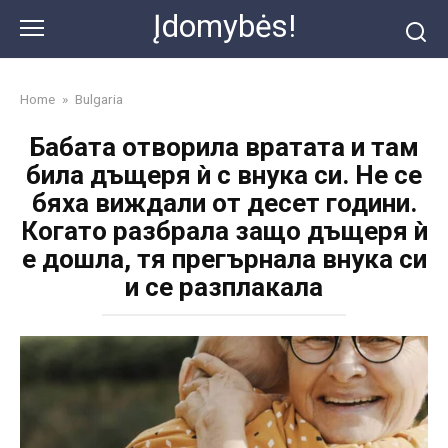
Skip
Įdomybės!
to
content
Home
»
Bulgaria
Бабата отворила вратата и там
била дъщеря ѝ с внука си. Не се
бяха виждали от десет години.
Когато разбрала защо дъщеря ѝ
е дошла, тя прегърнала внука си
и се разплакала