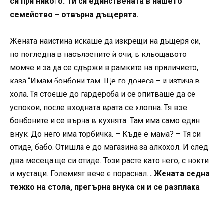
си при никого. Ти си единствената в нашето
семейство – отвърна дъщерята.
Жената наистина искаше да изкрещи на дъщеря си,
но погледна в насълзените ѝ очи, в кльощавото
момче и за да се сдържи в рамките на приличието,
каза “Имам бонбони там. Ще го донеса – и изтича в
хола. Тя стоеше до гардероба и се опитваше да се
успокои, после входната врата се хлопна. Тя взе
бонбоните и се върна в кухнята. Там има само един
внук. До него има торбичка. – Къде е мама? – Тя си
отиде, бабо. Отишла е до магазина за алкохол. И след
два месеца ще си отиде. Този расте като него, с нокти
и мустаци. Големият вече е пораснал..
. Жената седна
тежко на стола, прегърна внука си и се разплака