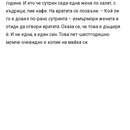
години. И ето че сутрин седи една жена по халат, с
къдрици, пие кафе. На вратата се позвъни. – Кой ли
го е довел по-рано сутринта – измърмори жената и
отиде да отвори вратата. Оказа се, че това е дъщеря
ѝ. И не една, а един син. Това пет-шестгодишно
момче очевидно е копие на майка си.