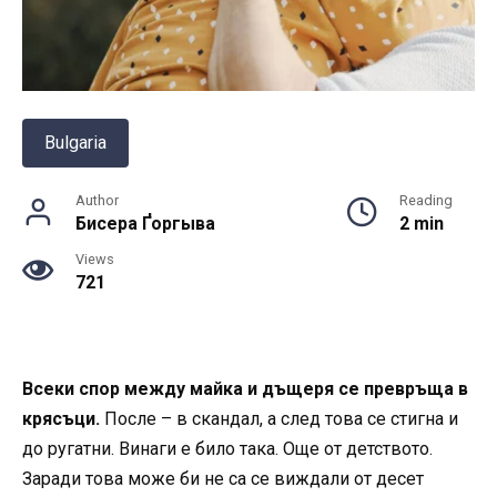
Bulgaria
Author
Reading
Бисера Ґоргыва
2 min
Views
721
Всеки спор между майка и дъщеря се превръща в
крясъци.
После – в скандал, а след това се стигна и
до ругатни. Винаги е било така. Още от детството.
Заради това може би не са се виждали от десет