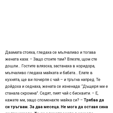
Двамата стояха, гледаха се мълчаливо и тогава
жената каза: – Защо стоите там? Влезте, щом сте
дошли… Гостите влязоха, застанаха в коридора,
мълчаливо гледаха майката и бабата… Елате в
кухнята, ще ви почерпя с чай – и тръгна напред. Те
дойдоха и седнаха, жената се изненада: “Дъщеря ми е
станала скромна”. Седят, пият чай с бисквити. – Е,
кажете ми, защо споменахте майка си? –
Трябва да
си тръгвам. За два месеца. Не мога да оставя сина