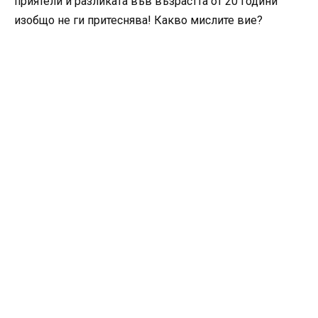
приятели и разликата във възрастта от 20 години
изобщо не ги притеснява! Какво мислите вие?