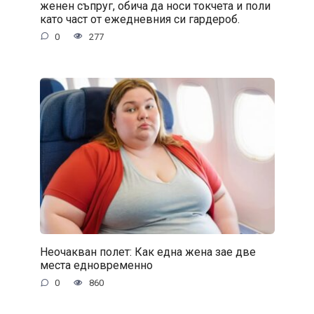
женен съпруг, обича да носи токчета и поли
като част от ежедневния си гардероб.
0
277
Неочакван полет: Как една жена зае две
места едновременно
0
860