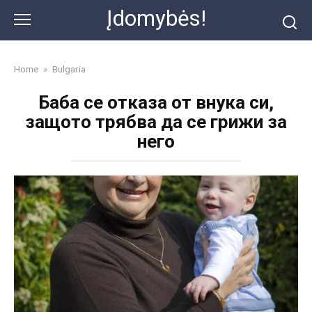
Skip
Įdomybės!
to
content
Home
»
Bulgaria
Баба се отказа от внука си,
защото трябва да се грижи за
него