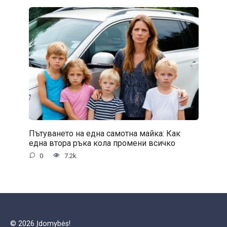
Пътуването на една самотна майка: Как
една втора ръка кола промени всичко
0
7.2k.
© 2026 Įdomybės!