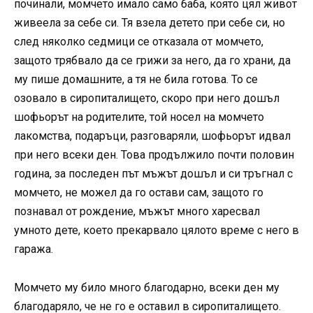
починали, момчето имало само баба, която цял живот
живеела за себе си. Тя взела детето при себе си, но
след няколко седмици се отказала от момчето,
защото трябвало да се грижи за него, да го храни, да
му пише домашните, а тя не била готова. То се
озовало в сиропиталището, скоро при него дошъл
шофьорът на родителите, той носел на момчето
лакомства, подаръци, разговаряли, шофьорът идвал
при него всеки ден. Това продължило почти половин
година, за последен път мъжът дошъл и си тръгнал с
момчето, не можел да го остави сам, защото го
познавал от рождение, мъжът много харесвал
умното дете, което прекарвало цялото време с него в
гаража.
Момчето му било много благодарно, всеки ден му
благодаряло, че не го е оставил в сиропиталището.