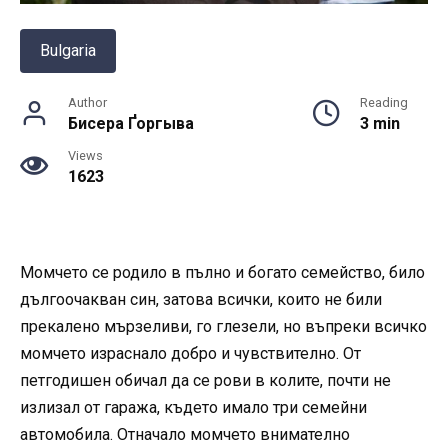
Bulgaria
Author
Reading
Бисера Ґоргыва
3 min
Views
1623
Момчето се родило в пълно и богато семейство, било
дългоочакван син, затова всички, които не били
прекалено мързеливи, го глезели, но въпреки всичко
момчето израснало добро и чувствително. От
петгодишен обичал да се рови в колите, почти не
излизал от гаража, където имало три семейни
автомобила. Отначало момчето внимателно