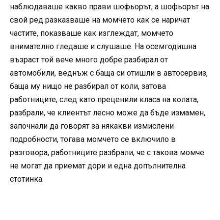
наблюдаваше какво прави шофьорът, а шофьорът на
свой ред разказваше на момчето как се наричат
частите, показваше как изглеждат, момчето
внимателно гледаше и слушаше. На осемгодишна
възраст той вече много добре разбирал от
автомобили, веднъж с баща си отишли в автосервиз,
баща му нищо не разбирал от коли, затова
работниците, след като преценили класа на колата,
разбрали, че клиентът лесно може да бъде измамен,
започнали да говорят за някакви измислени
подробности, тогава момчето се включило в
разговора, работниците разбрали, че с такова момче
не могат да приемат дори и една допълнителна
стотинка.