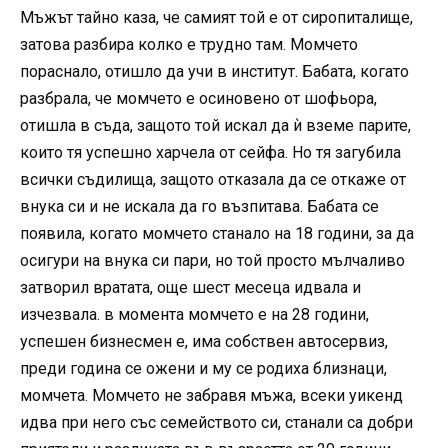
Мъжът тайно каза, че самият той е от сиропиталище,
затова разбира колко е трудно там. Момчето
пораснало, отишло да учи в институт. Бабата, когато
разбрала, че момчето е осиновено от шофьора,
отишла в съда, защото той искал да ѝ вземе парите,
които тя успешно харчела от сейфа. Но тя загубила
всички съдилища, защото отказала да се откаже от
внука си и не искала да го възпитава. Бабата се
появила, когато момчето станало на 18 години, за да
осигури на внука си пари, но той просто мълчаливо
затворил вратата, още шест месеца идвала и
изчезвала. в момента момчето е на 28 години,
успешен бизнесмен е, има собствен автосервиз,
преди година се ожени и му се родиха близнаци,
момчета. Момчето не забравя мъжа, всеки уикенд
идва при него със семейството си, станали са добри