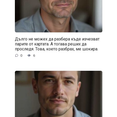
Дълго не можех да разбера къде изчезват
парите от картата. А тогава реших да
проследя. Това, което разбрах, ме шокира.
0
6