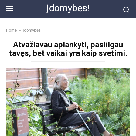
Skip
Įdomybės!
to
content
Home
»
Įdomybės
Atvažiavau aplankyti, pasiilgau
tavęs, bet vaikai yra kaip svetimi.