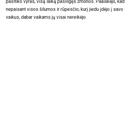
pasitiko vyras, visą laiką pasiilgęs žmonos. Paaiškėjo, kad
nepaisant visos šilumos ir rūpesčio, kurį jiedu įdėjo į savo
vaikus, dabar vaikams jų visai nereikėjo.