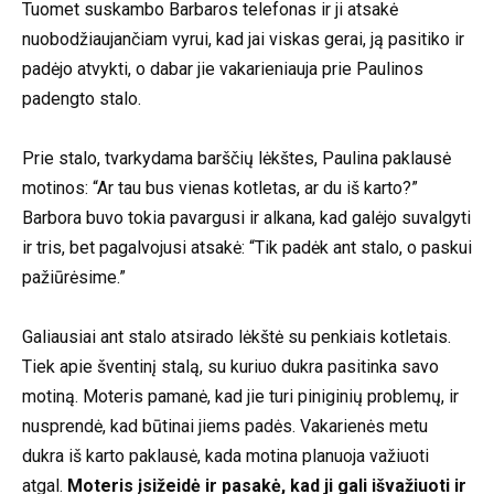
Tuomet suskambo Barbaros telefonas ir ji atsakė
nuobodžiaujančiam vyrui, kad jai viskas gerai, ją pasitiko ir
padėjo atvykti, o dabar jie vakarieniauja prie Paulinos
padengto stalo.
Prie stalo, tvarkydama barščių lėkštes, Paulina paklausė
motinos: “Ar tau bus vienas kotletas, ar du iš karto?”
Barbora buvo tokia pavargusi ir alkana, kad galėjo suvalgyti
ir tris, bet pagalvojusi atsakė: “Tik padėk ant stalo, o paskui
pažiūrėsime.”
Galiausiai ant stalo atsirado lėkštė su penkiais kotletais.
Tiek apie šventinį stalą, su kuriuo dukra pasitinka savo
motiną. Moteris pamanė, kad jie turi piniginių problemų, ir
nusprendė, kad būtinai jiems padės. Vakarienės metu
dukra iš karto paklausė, kada motina planuoja važiuoti
atgal.
Moteris įsižeidė ir pasakė, kad ji gali išvažiuoti ir