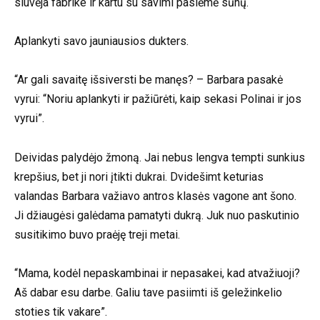
siuvėja fabrike ir kartu su savimi pasiėmė sūnų.
Aplankyti savo jauniausios dukters.
“Ar gali savaitę išsiversti be manęs? – Barbara pasakė
vyrui: “Noriu aplankyti ir pažiūrėti, kaip sekasi Polinai ir jos
vyrui”.
Deividas palydėjo žmoną. Jai nebus lengva tempti sunkius
krepšius, bet ji nori įtikti dukrai. Dvidešimt keturias
valandas Barbara važiavo antros klasės vagone ant šono.
Ji džiaugėsi galėdama pamatyti dukrą. Juk nuo paskutinio
susitikimo buvo praėję treji metai.
“Mama, kodėl nepaskambinai ir nepasakei, kad atvažiuoji?
Aš dabar esu darbe. Galiu tave pasiimti iš geležinkelio
stoties tik vakare”.