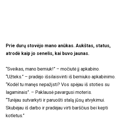
Prie durų stovėjo mano anūkas. Aukštas, status,
atrodė kaip jo senelis, kai buvo jaunas.
“Sveikas, mano berniuk!” – močiutė jį apkabino.
“Užteks.” – pradėjo išsilaisvinti iš berniuko apkabinimo.
“Kodėl tu manęs nepažįsti? Vos spėjau iš stoties su
lagaminais”. – Paklausė pavargusi moteris.
“Turėjau sutvarkyti ir paruošti stalą jūsų atvykimui.
Skubėjau iš darbo ir pradėjau virti barščius bei kepti
kotletus.”