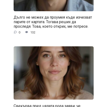
Дълго не можех да проумея къде изчезват
парите от картата. Тогава реших да
проследя. Това, което открих, ме потресе.
0
132
Свекърва пред цялата рода заяви, че