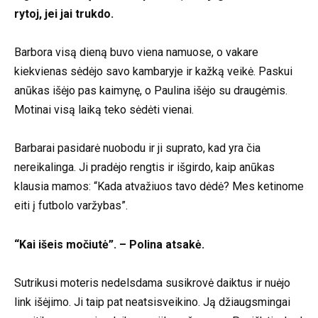
rytoj, jei jai trukdo.
Barbora visą dieną buvo viena namuose, o vakare
kiekvienas sėdėjo savo kambaryje ir kažką veikė. Paskui
anūkas išėjo pas kaimynę, o Paulina išėjo su draugėmis.
Motinai visą laiką teko sėdėti vienai.
Barbarai pasidarė nuobodu ir ji suprato, kad yra čia
nereikalinga. Ji pradėjo rengtis ir išgirdo, kaip anūkas
klausia mamos: “Kada atvažiuos tavo dėdė? Mes ketinome
eiti į futbolo varžybas”.
“Kai išeis močiutė”. – Polina atsakė.
Sutrikusi moteris nedelsdama susikrovė daiktus ir nuėjo
link išėjimo. Ji taip pat neatsisveikino. Ją džiaugsmingai