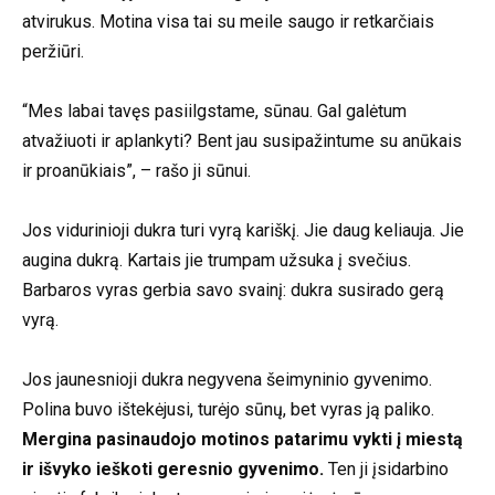
atvirukus. Motina visa tai su meile saugo ir retkarčiais
peržiūri.
“Mes labai tavęs pasiilgstame, sūnau. Gal galėtum
atvažiuoti ir aplankyti? Bent jau susipažintume su anūkais
ir proanūkiais”, – rašo ji sūnui.
Jos vidurinioji dukra turi vyrą kariškį. Jie daug keliauja. Jie
augina dukrą. Kartais jie trumpam užsuka į svečius.
Barbaros vyras gerbia savo svainį: dukra susirado gerą
vyrą.
Jos jaunesnioji dukra negyvena šeimyninio gyvenimo.
Polina buvo ištekėjusi, turėjo sūnų, bet vyras ją paliko.
Mergina pasinaudojo motinos patarimu vykti į miestą
ir išvyko ieškoti geresnio gyvenimo.
Ten ji įsidarbino