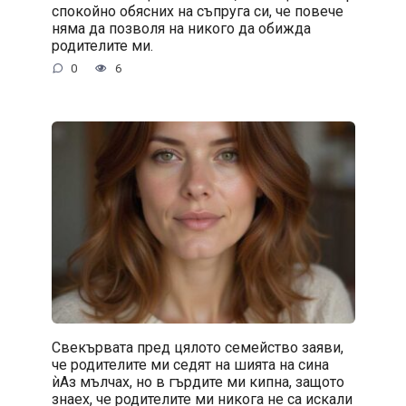
спокойно обясних на съпруга си, че повече
няма да позволя на никого да обижда
родителите ми.
0
6
Свекървата пред цялото семейство заяви,
че родителите ми седят на шията на сина
ѝАз мълчах, но в гърдите ми кипна, защото
знаех, че родителите ми никога не са искали