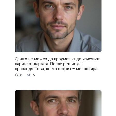
Дълго не можех да проумея къде изчезват
парите от картата. После реших да
проследя. Това, което открих – ме шокира.
0
6