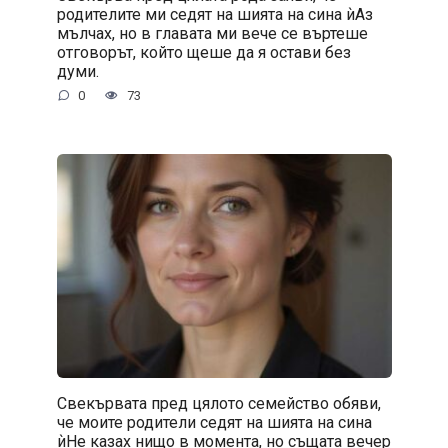
родителите ми седят на шията на сина ѝАз
мълчах, но в главата ми вече се въртеше
отговорът, който щеше да я остави без
думи.
0
73
Свекървата пред цялото семейство обяви,
че моите родители седят на шията на сина
ѝНе казах нищо в момента, но същата вечер