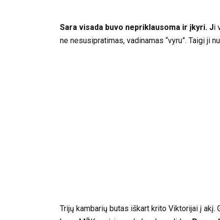
Sara visada buvo nepriklausoma ir įkyri. J
i
ne nesusipratimas, vadinamas “vyru”. Taigi ji n
Trijų kambarių butas iškart krito Viktorijai į ak