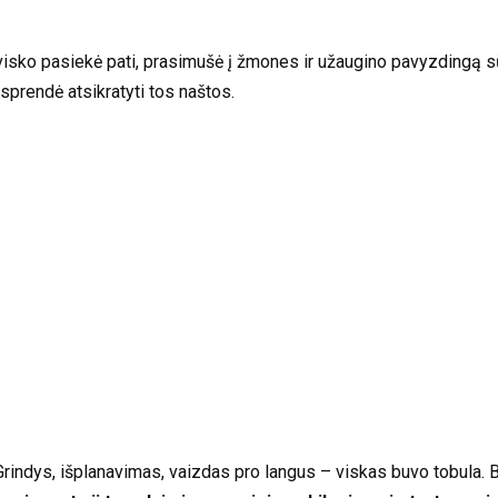
 visko pasiekė pati, prasimušė į žmones ir užaugino pavyzdingą sūn
usprendė atsikratyti tos naštos.
į. Grindys, išplanavimas, vaizdas pro langus – viskas buvo tobula. B