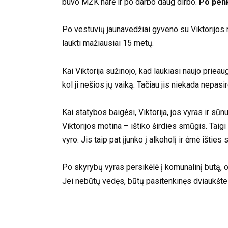
buvo MŽK narė ir po darbo daug dirbo.
Po penk
Po vestuvių jaunavedžiai gyveno su Viktorijos 
laukti mažiausiai 15 metų.
Kai Viktorija sužinojo, kad laukiasi naujo priea
kol ji nešios jų vaiką. Tačiau jis niekada nepasi
Kai statybos baigėsi, Viktorija, jos vyras ir sū
Viktorijos motina – ištiko širdies smūgis. Tai
vyro. Jis taip pat įjunko į alkoholį ir ėmė išties 
Po skyrybų vyras persikėlė į komunalinį butą, o 
Jei nebūtų vedęs, būtų pasitenkinęs dviaukšte 