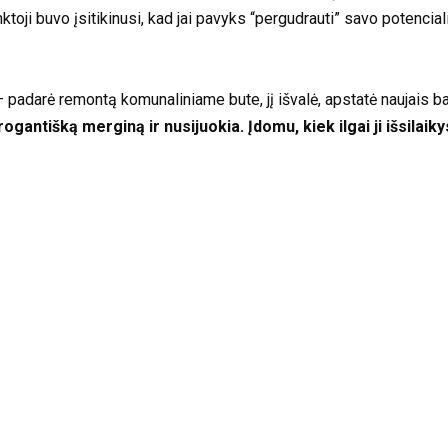
nktoji buvo įsitikinusi, kad jai pavyks “pergudrauti” savo potenciali
padarė remontą komunaliniame bute, jį išvalė, apstatė naujais bald
rogantišką merginą ir nusijuokia. Įdomu, kiek ilgai ji išsilaik