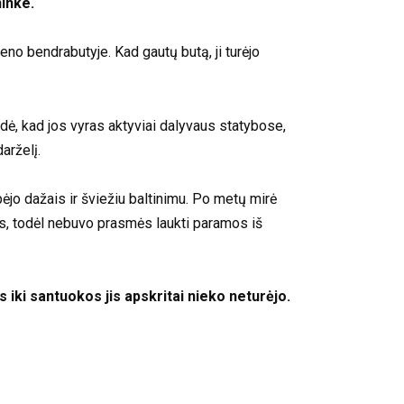
ninke.
o bendrabutyje. Kad gautų butą, ji turėjo
endė, kad jos vyras aktyviai dalyvaus statybose,
arželį.
epėjo dažais ir šviežiu baltinimu. Po metų mirė
as, todėl nebuvo prasmės laukti paramos iš
 iki santuokos jis apskritai nieko neturėjo.