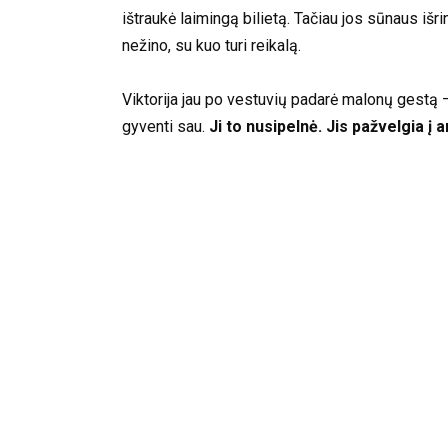
ištraukė laimingą bilietą. Tačiau jos sūnaus išri
nežino, su kuo turi reikalą.
Viktorija jau po vestuvių padarė malonų gestą – 
gyventi sau.
Ji to nusipelnė. Jis pažvelgia į a