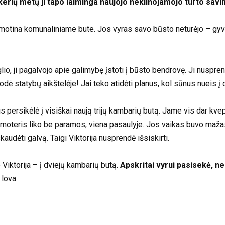
erių metų ji tapo laiminga naujojo nekilnojamojo turto savi
motina komunaliniame bute. Jos vyras savo būsto neturėjo – gyven
uglio, ji pagalvojo apie galimybę įstoti į būsto bendrovę. Ji nuspr
rodė statybų aikštelėje! Jai teko atidėti planus, kol sūnus nueis į d
nus persikėlė į visiškai naują trijų kambarių butą. Jame vis dar kv
gi moteris liko be paramos, viena pasaulyje. Jos vaikas buvo maž
skaudėti galvą. Taigi Viktorija nusprendė išsiskirti.
Viktorija – į dviejų kambarių butą.
Apskritai vyrui pasisekė, nes
lova.