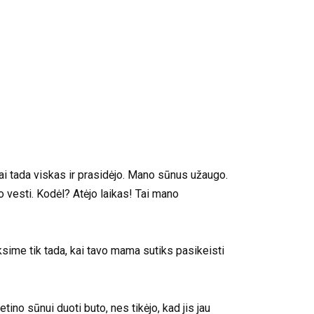
Štai tada viskas ir prasidėjo. Mano sūnus užaugo.
o vesti. Kodėl? Atėjo laikas! Tai mano
ksime tik tada, kai tavo mama sutiks pasikeisti
etino sūnui duoti buto, nes tikėjo, kad jis jau