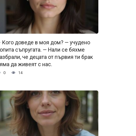
 Кого доведе в моя дом? — учудено
опита съпругата. — Нали се бяхме
азбрали, че децата от първия ти брак
яма да живеят с нас.
0
14