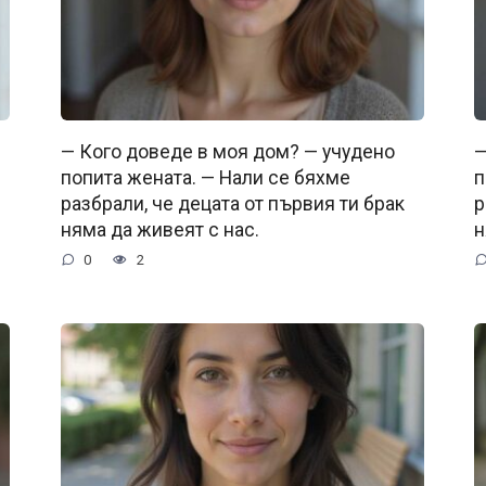
— Кого доведе в моя дом? — учудено
—
попита жената. — Нали се бяхме
п
разбрали, че децата от първия ти брак
р
няма да живеят с нас.
н
0
2