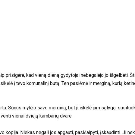
aip prisigėrė, kad vieną dieną gydytojai nebegalėjo jo išgelbėti. 
rsikėlė į tėvo komunalinį butą. Ten pasiėmė ir merginą, kurią ketin
rtu. Sūnus mylėjo savo merginą, bet ji iškėlė jam sąlygą: susituo
yventi vienai dviejų kambarių dvare.
o kopija. Niekas negali jos apgauti, pasišaipyti, įskaudinti. Ji nek