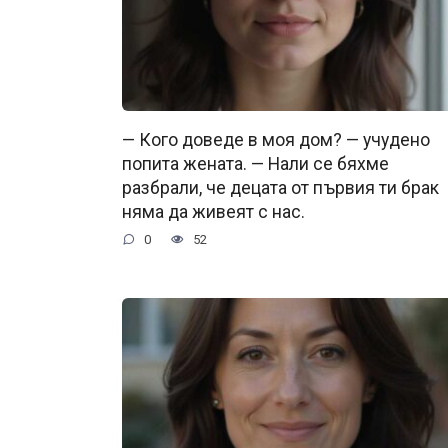
— Кого доведе в моя дом? — учудено
попита жената. — Нали се бяхме
разбрали, че децата от първия ти брак
няма да живеят с нас.
0
52