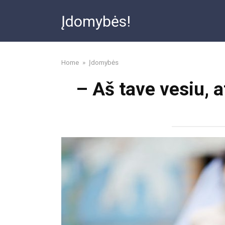
Skip
Įdomybės!
to
content
Home
»
Įdomybės
– Aš tave vesiu, a