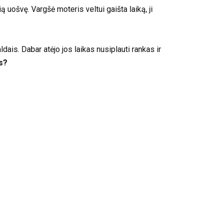
ą uošvę. Vargšė moteris veltui gaišta laiką, ji
ais. Dabar atėjo jos laikas nusiplauti rankas ir
ys?