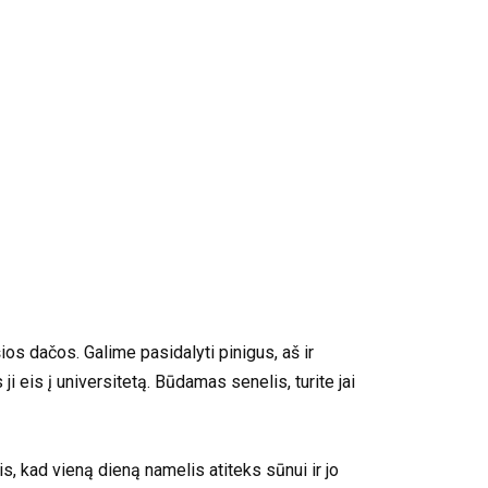
s dačos. Galime pasidalyti pinigus, aš ir
i eis į universitetą. Būdamas senelis, turite jai
s, kad vieną dieną namelis atiteks sūnui ir jo