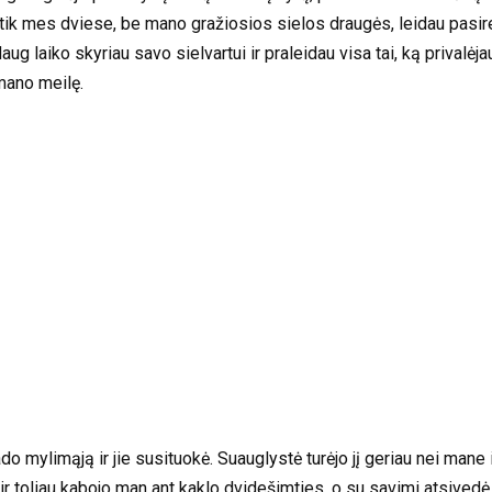
 tik mes dviese, be mano gražiosios sielos draugės, leidau pasi
g laiko skyriau savo sielvartui ir praleidau visa tai, ką privalė
mano meilę.
rado mylimąją ir jie susituokė. Suauglystė turėjo jį geriau nei mane
ir toliau kabojo man ant kaklo dvidešimties, o su savimi atsivedė i