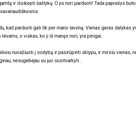
į gamtą ir išsikepti šašlykų. O jis nori parduoti! Tada paprašys buto
ar savanaudiškesnis.
du, kad parduoti gali tik per mano lavoną. Vienas geras dalykas y
tėvams, o viskas, ko ji iš manęs nori, yra pinigai.
ėsiu nuvažiuoti į sodybą ir pasirūpinti sklypu, ir mirsiu vienas, nei
ginau, nesugebėjau su juo susitvarkyti…