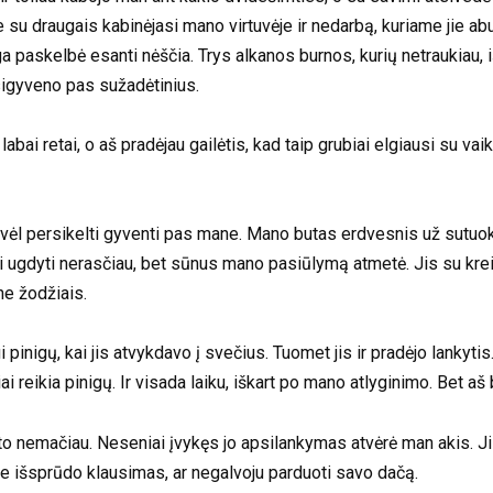
jie su draugais kabinėjasi mano virtuvėje ir nedarbą, kuriame jie 
iga paskelbė esanti nėščia. Trys alkanos burnos, kurių netraukiau, 
psigyveno pas sužadėtinius.
ai retai, o aš pradėjau gailėtis, kad taip grubiai elgiausi su vaik
vėl persikelti gyventi pas mane. Mano butas erdvesnis už sutuokt
ikui ugdyti nerasčiau, bet sūnus mano pasiūlymą atmetė. Jis su k
 ne žodžiais.
ui pinigų, kai jis atvykdavo į svečius. Tuomet jis ir pradėjo lankyt
 reikia pinigų. Ir visada laiku, iškart po mano atlyginimo. Bet aš
to nemačiau. Neseniai įvykęs jo apsilankymas atvėrė man akis. Jis 
je išsprūdo klausimas, ar negalvoju parduoti savo dačą.