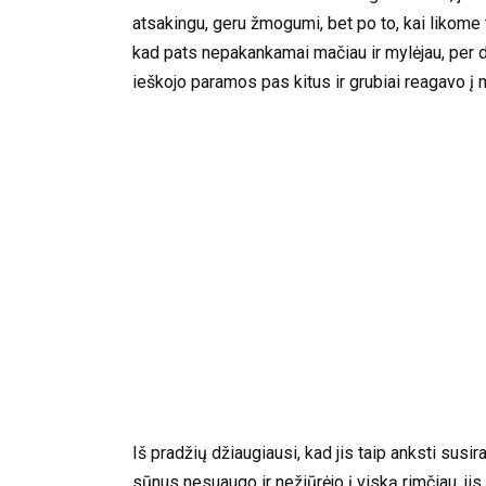
atsakingu, geru žmogumi, bet po to, kai likome
kad pats nepakankamai mačiau ir mylėjau, per dau
ieškojo paramos pas kitus ir grubiai reagavo į 
Iš pradžių džiaugiausi, kad jis taip anksti susi
sūnus nesuaugo ir nežiūrėjo į viską rimčiau, jis 