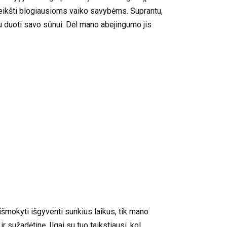
reikšti blogiausioms vaiko savybėms. Suprantu,
jau duoti savo sūnui. Dėl mano abejingumo jis
 išmokyti išgyventi sunkius laikus, tik mano
r sužadėtinę. Ilgai su tuo taikstiausi, kol