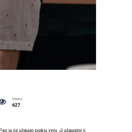
Views
627
as ją jis užaugo puikiu vyru. Ji užaugino jį