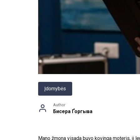
Įdomybės
Author
Бисера Ґоргыва
Mano žmona visada buvo kovinga moteris, ji lengv