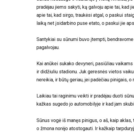
pradėjau jiems sakyti, ką galvoju apie tai, kad 
apie tai, kad sirgo, traukėsi atgal, o paskui sta
laiką net įsidarbino puse etato, o paskui jie a
Santykiai su sūnumi buvo įtempti, bendravome lab
pagalvojau.
Kai anūkei sukako devyneri, pasiūliau vaikams 
ir didžiuliu stadionu. Juk geresnės vietos va
nereikia, ir būtų geriau, jei padėčiau pinigais, o
Laikiau tai raginimu veikti ir pradėjau duoti sūn
kažkas sugedo jo automobilyje ir kad jam skubiai
Sūnus vogė iš manęs pinigus, o aš, kaip aklas, 
o žmona norėjo atostogauti. Ir kažkaip tarpdury