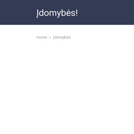
Skip
Įdomybės!
to
content
Home
»
Įdomybės