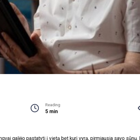
Reading
5 min
ai galėjo pastatyti į vietą bet kurį vyrą, pirmiausia savo sūnų. P