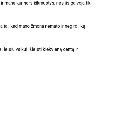
 ir mane kur nors iškraustys, nes jis galvoja tik
ra tai, kad mano žmona nemato ir negirdi, ką
 leisiu vaikui išleisti kiekvieną centą ir