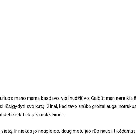
uriuos mano mama kasdavo, visi nudžiūvo. Galbūt man nereikia šio
išsigydyti sveikatą. Žinai, kad tavo anūkė greitai auga, netrukus j
atidėti šiek tiek jos mokslams…
etą. Ir niekas jo neapleido, daug metų juo rūpinausi, tikėdamasi