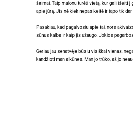
šeimai. Taip malonu turėti vietą, kur gali išeiti 
apie jūrą. Jis nė kiek nepasikeitė ir tapo tik d
Pasakiau, kad pagalvosiu apie tai, nors akivaiz
sūnus kalba ir kaip jis užaugo. Jokios pagarbos 
Geriau jau senatvėje būsiu visiškai vienas, negal
kandžioti man alkūnes. Man jo trūko, aš jo neau