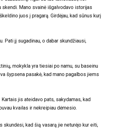
abu skendi. Mano svainė išgalvodavo istorijas
iškeldino juos į pragarą. Girdėjau, kad sūnus kurį
u. Pati jį sugadinau, o dabar skundžiausi,
inių, mokykla yra tiesiai po namu, su baseinu
reiva šypsena pasakė, kad mano pagalbos jiems
is. Kartais jis ateidavo pats, sakydamas, kad
 buvau kvailas ir nekreipiau dėmesio.
skundėsi, kad šią vasarą jie neturėjo kur eiti,