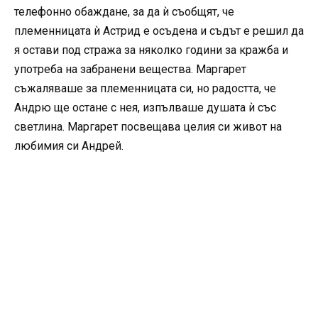
телефонно обаждане, за да ѝ съобщят, че
племенницата ѝ Астрид е осъдена и съдът е решил да
я остави под стража за няколко години за кражба и
употреба на забранени вещества. Маргарет
съжаляваше за племенницата си, но радостта, че
Андрю ще остане с нея, изпълваше душата ѝ със
светлина. Маргарет посвещава целия си живот на
любимия си Андрей.