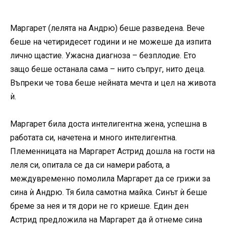
Маргарет (лелята на Андрю) беше разведена. Вече
беше на четиридесет години и не можеше да изпита
лично щастие. Ужасна диагноза – безплодие. Ето
защо беше останала сама – нито съпруг, нито деца.
Въпреки че това беше нейната мечта и цел на живота
ѝ.
Маргарет била доста интелигентна жена, успешна в
работата си, начетена и много интелигентна.
Племенницата на Маргарет Астрид дошла на гости на
леля си, опитала се да си намери работа, а
междувременно помолила Маргарет да се грижи за
сина ѝ Андрю. Тя била самотна майка. Синът ѝ беше
бреме за нея и тя дори не го криеше. Един ден
Астрид предложила на Маргарет да й отнеме сина