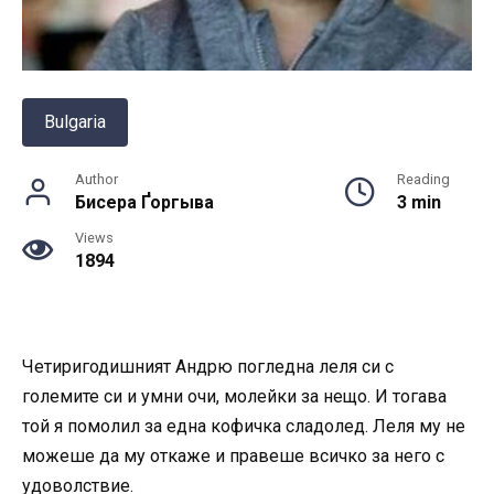
Bulgaria
Author
Reading
Бисера Ґоргыва
3 min
Views
1894
Четиригодишният Андрю погледна леля си с
големите си и умни очи, молейки за нещо. И тогава
той я помолил за една кофичка сладолед. Леля му не
можеше да му откаже и правеше всичко за него с
удоволствие.