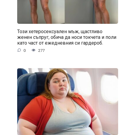
Този хетеросексуален мъж, щастливо
женен съпруг, обича да носи токчета и поли
като част от ежедневния си гардероб.
0
277