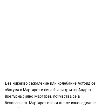
Без никакво съжаление или колебание Астрид се
сбогува с Маргарет и сина ѝ и си тръгна. Андрю
прегърна силно Маргарет, почувства се в
безопасност. Маргарет всеки път се изненадваше