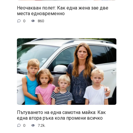
Неочакван полет: Как една жена зае две
места едновременно
0
860
Пътуването на една самотна майка: Как
една втора ръка кола промени всичко
0
7.2k.