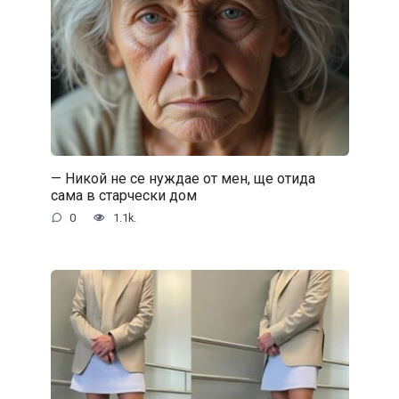
— Никой не се нуждае от мен, ще отида
сама в старчески дом
0
1.1k.