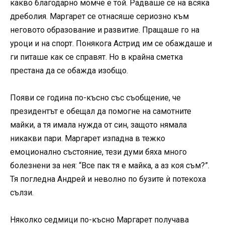
какво благодарно момче е той. Радваше се на всяка
дреболия. Маргарет се отнасяше сериозно към
неговото образование и развитие. Пращаше го на
уроци и на спорт. Понякога Астрид им се обаждаше и
ги питаше как се справят. Но в крайна сметка
престана да се обажда изобщо.
Появи се година по-късно със съобщение, че
президентът е обещал да помогне на самотните
майки, а тя имала нужда от син, защото нямала
никакви пари. Маргарет изпадна в тежко
емоционално състояние, тези думи бяха много
болезнени за нея: “Все пак тя е майка, а аз коя съм?”.
Тя погледна Андрей и неволно по бузите ѝ потекоха
сълзи.
Няколко седмици по-късно Маргарет получава