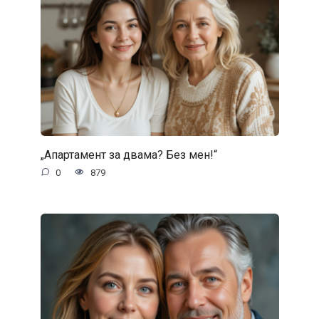
„Апартамент за двама? Без мен!“
0
879