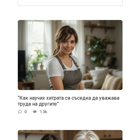
“Как научих хитрата си съседка да уважава
труда на другите”
0
1.3k.