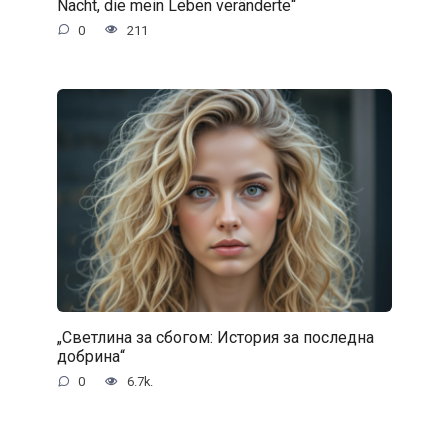
Nacht, die mein Leben veränderte“
0
211
„Светлина за сбогом: История за последна
добрина“
0
6.7k.