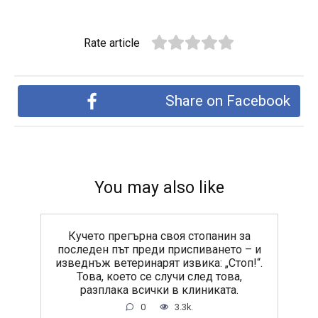
Rate article
Share on Facebook
You may also like
Кучето прегърна своя стопанин за
последен път преди приспиването – и
изведнъж ветеринарят извика: „Стоп!“.
Това, което се случи след това,
разплака всички в клиниката.
0
3.3k.