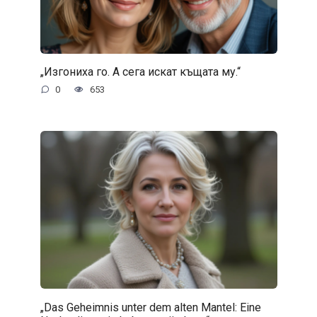
„Изгониха го. А сега искат къщата му.“
0
653
„Das Geheimnis unter dem alten Mantel: Eine