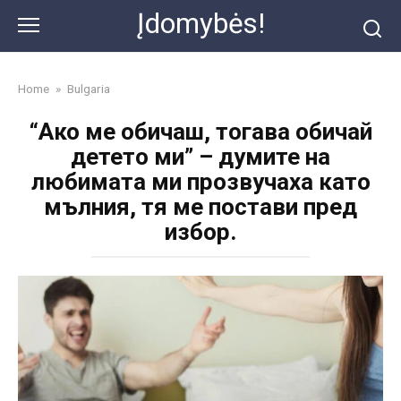
Skip
Įdomybės!
to
content
Home
»
Bulgaria
“Ако ме обичаш, тогава обичай
детето ми” – думите на
любимата ми прозвучаха като
мълния, тя ме постави пред
избор.