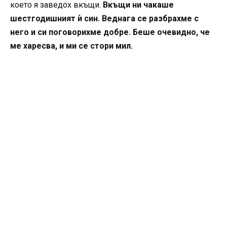
което я заведох вкъщи.
Вкъщи ни чакаше
шестгодишният ѝ син. Веднага се разбрахме с
него и си поговорихме добре. Беше очевидно, че
ме харесва, и ми се стори мил.