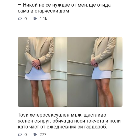
— Никой не се нуждае от мен, ще отида
сама в старчески дом
0
1.1k.
Този хетеросексуален мъж, щастливо
женен съпруг, обича да носи токчета и поли
като част от ежедневния си гардероб.
0
277