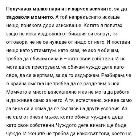
Получавах малко пари и ги харчех всичките, за да
задоволя момчето.
А той непрекъснато искаше
нещо, понякога дори изискваше. Когато я попитах
защо не иска издръжка от бившия си съпруг, тя
отговори, че не се нуждае от нищо от него. И постави
нещо като ултиматум, като каза, че ако я обичам,
трябва да обичам сина ѝ – като свой собствен. И не
мога да се преструвам, че обичам чуждо дете като
свое, да се жертвам, за да го издържам. Разбирам, че
в крайна сметка ще трябва да се разделим с нея.
Момчето е много взискателно и аз не мога да работя
и да живея само за него. А тя, естествено, живее само
за сина си и няма да се съгласи на други условия. Аз
не съм от онези мъже, които обичат чуждите деца
като свои собствени. Чуждото дете винаги ще бъде
чуждо. И жените не трябва да изискват това, което не