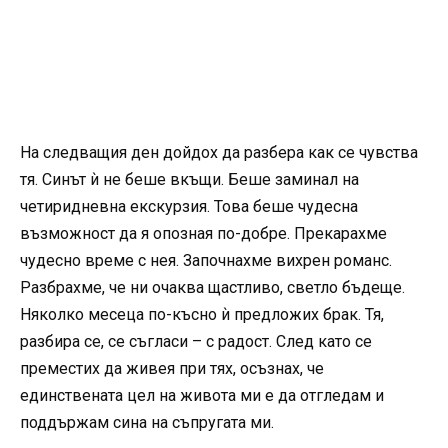
На следващия ден дойдох да разбера как се чувства
тя. Синът ѝ не беше вкъщи. Беше заминал на
четиридневна екскурзия. Това беше чудесна
възможност да я опозная по-добре. Прекарахме
чудесно време с нея. Започнахме вихрен романс.
Разбрахме, че ни очаква щастливо, светло бъдеще.
Няколко месеца по-късно ѝ предложих брак. Тя,
разбира се, се съгласи – с радост. След като се
преместих да живея при тях, осъзнах, че
единствената цел на живота ми е да отгледам и
поддържам сина на съпругата ми.