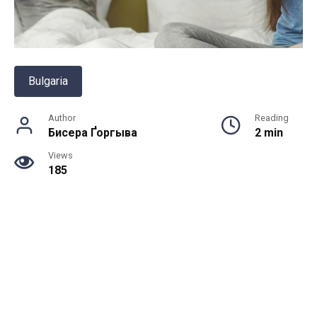
Bulgaria
Author
Reading
Бисера Ґоргыва
2 min
Views
185