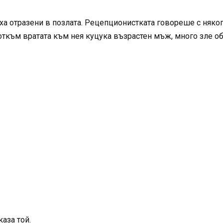
яха отразени в позлата. Рецепционистката говореше с няко
 откъм вратата към нея куцука възрастен мъж, много зле о
аза той.