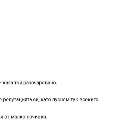
– каза той разочаровано.
е репутацията си, като пуснем тук всекиго.
я от малко почивка.