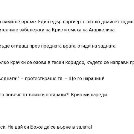
 нямаше време. Един едър портиер, с около двайсет години 
ителните забележки на Крис и смеха на Анджелина.
къде отиваш през предната врата, отиди на задната.
лко крачки се озова в тесен коридор, където се изправи п
еднага!” – протестираше тя. – Ще го нараниш!
го повече от всички останали?! Крис ми нареди.
а си. Не дай си Боже да се върне в залата!