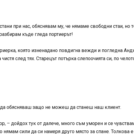
астани при нас, обяснявам му, че нямаме свободни стаи, но 
 разбирам къде гледа портиерът!
иерка, която изненадано повдигна вежди и погледна Андже
 чистя след тях. Старецът потърка слепоочията си, по челот
о да обясняваш защо не можеш да станеш наш клиент.
р, – дойдох тук от далече, много съм уморен и се чувствам 
то нямам сили да си намеря друго място за спане. Толкова 