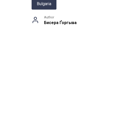
Bulgaria
Author
Бисера Ґоргыва