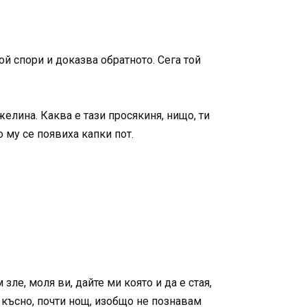
той спори и доказва обратното. Сега той
лина. Каква е тази просякиня, нищо, ти
о му се появиха капки пот.
зле, моля ви, дайте ми която и да е стая,
е късно, почти нощ, изобщо не познавам