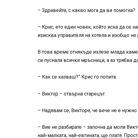
– Здравейте, с какво мога да ви помогна?
– Крис, ето един човек, който иска да се н
изисква управителя на хотела и изобщо не
В това време отнякъде излезе млада камер
си пуснала всички мръсници, а аз трябва да
– Как се казваш?” Крис го попита.
– Виктор – отвърна старецът.
– Надявам се, Викторе, че вече не е нужн
– Вие не разбирате – започна да моли Викто
най-малката, най-евтината, ще платя. Прос