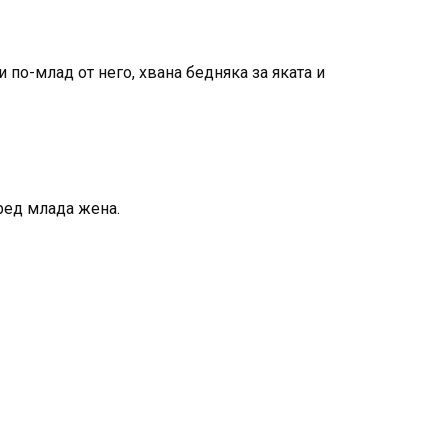
по-млад от него, хвана бедняка за яката и
ред млада жена.