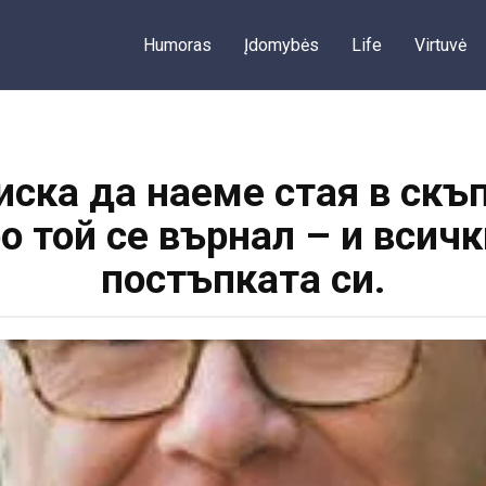
Humoras
Įdomybės
Life
Virtuvė
ска да наеме стая в скъп 
ро той се върнал – и всич
постъпката си.