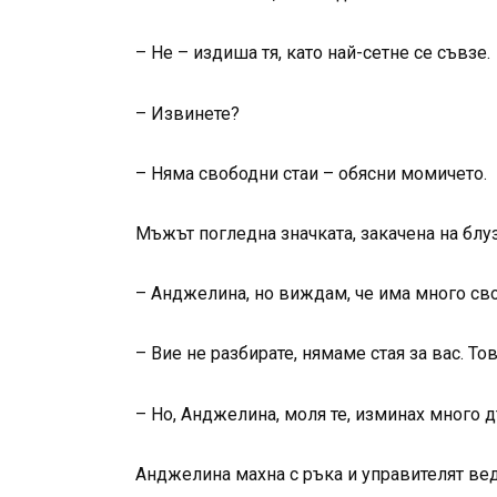
– Не – издиша тя, като най-сетне се съвзе.
– Извинете?
– Няма свободни стаи – обясни момичето.
Мъжът погледна значката, закачена на блуза
– Анджелина, но виждам, че има много своб
– Вие не разбирате, нямаме стая за вас. То
– Но, Анджелина, моля те, изминах много 
Анджелина махна с ръка и управителят вед