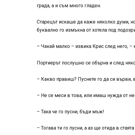
града, а и съм много гладен.
Старецът искаше да каже няколко думи, но
буквално го измъкна от хотела под подозр
– Чакай малко – извика Крис след него, – 
Портиерът послушно се обърна и след няко
– Какво правиш? Пуснете го да си върви, в
– Не се меси в това, или имаш нужда от не
– Така че го пусни, бъди мъж!
– Тогава ти го пусни, а аз ще отида в стаят