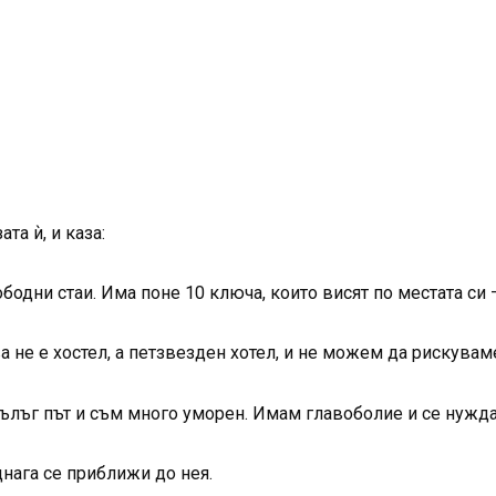
та ѝ, и каза:
одни стаи. Има поне 10 ключа, които висят по местата си 
ва не е хостел, а петзвезден хотел, и не можем да рискувам
дълъг път и съм много уморен. Имам главоболие и се нужда
нага се приближи до нея.