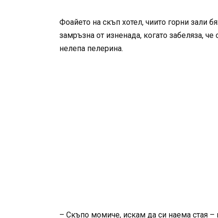
Фоайето на скъп хотел, чиито горни зали б
замръзна от изненада, когато забеляза, че
нелепа пелерина.
– Скъпо момиче, искам да си наема стая – к