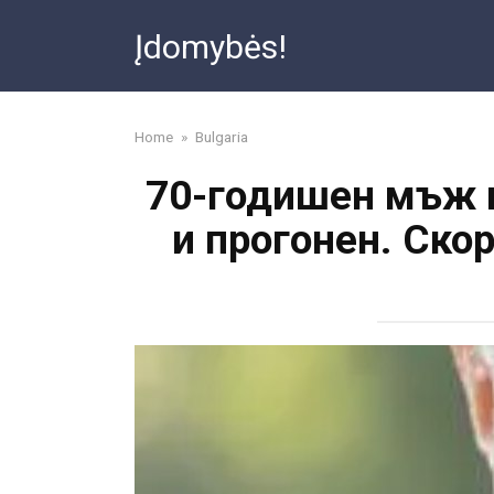
Skip
Įdomybės!
to
content
Home
»
Bulgaria
70-годишен мъж и
и прогонен. Ско