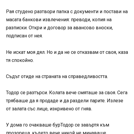
Рая студено разтвори папка с документи и постави на
масата банкови извлечения: преводи, копия на
разписки. Откри и договор за авансово вноски,
подписан от нея.
Не искат моя дял. Но и да не се отказвам от своя, каза
тя спокойно.
Съдът отиде на страната на справедливостта.
Тодор се разтърси. Колата вече смяташе за своя. Сега
трябваше да я продаде и да раздели парите. Излезе
от залата със лице, изкривено от гняв.
У дома го очакваше бурТодор се завъртя към
прозореца, където вече никой не минаваше,