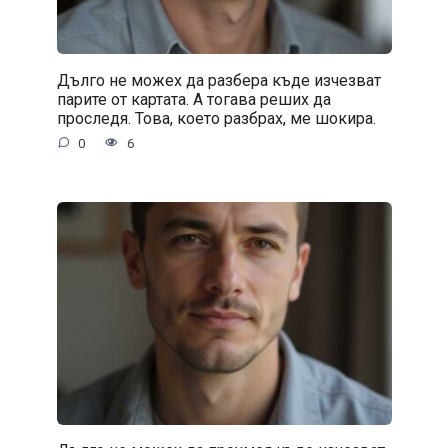
Дълго не можех да разбера къде изчезват
парите от картата. А тогава реших да
проследя. Това, което разбрах, ме шокира.
0
6