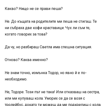
Какво? Нищо не се прави пеша?
Не. До къщата на родителите ми пеша не стигаш. Те
ни събраха две кофи краставици. Чух ли съм те,
когато говорих за това?
Да чу, но разбираш Светла има спешна ситуация.
Отново? Каква именно?
Не знам точно, измънка Тодор, но явно й е по-
необходимо.
Не, Тодоре. Този път не така! Или отказваш на сестра,
или ми купуваш кола. Уморих се да се возя с
тролейбус, докато ти можеш да ме подкрепиш с кола.