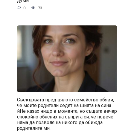
думи.
0
73
Свекървата пред цялото семейство обяви,
че моите родители седят на шията на сина
ѝНе казах нищо в момента, но същата вечер
спокойно обясних на съпруга си, че повече
няма да позволя на никого да обижда
родителите ми.