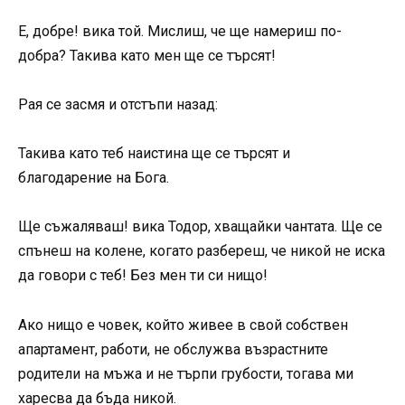
Е, добре! вика той. Мислиш, че ще намериш по-
добра? Такива като мен ще се търсят!
Рая се засмя и отстъпи назад:
Такива като теб наистина ще се търсят и
благодарение на Бога.
Ще съжаляваш! вика Тодор, хващайки чантата. Ще се
спънеш на колене, когато разбереш, че никой не иска
да говори с теб! Без мен ти си нищо!
Ако нищо е човек, който живее в свой собствен
апартамент, работи, не обслужва възрастните
родители на мъжа и не търпи грубости, тогава ми
харесва да бъда никой.