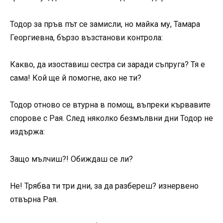
Тодор за пръв път се замисли, но майка му, Тамара
Георгиевна, бързо възстанови контрола:
Какво, да изоставиш сестра си заради съпруга? Тя е
сама! Кой ще й помогне, ако не ти?
Тодор отново се втурна в помощ, въпреки кървавите
спорове с Рая. След няколко безмълвни дни Тодор не
издържа:
Защо мълчиш?! Обиждаш се ли?
Не! Трябва ти три дни, за да разбереш? изнервено
отвърна Рая.