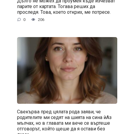
Дълго не можех да проумея къде изчезват
парите от картата. Тогава реших да
проследя. Това, което открих, ме потресе.
0
206
Свекърва пред цялата рода заяви, че
родителите ми седят на шията на сина ѝАз
мълчах, но в главата ми вече се въртеше
отговорът, който щеше да я остави без