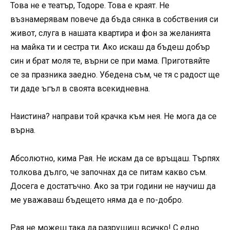
Това не е театър, Тодоре. Това е краят. Не
възнамерявам повече да бъда сянка в собствения си
живот, слуга в нашата квартира и фон за желанията
на майка ти и сестра ти. Ако искаш да бъдеш добър
син и брат моля те, върни се при мама. Приготвяйте
се за празника заедно. Убедена съм, че тя с радост ще
ти даде ъгъл в своята всекидневна.
Наистина? направи той крачка към нея. Не мога да се
върна.
Абсолютно, кима Рая. Не искам да се връщаш. Търпях
толкова дълго, че започнах да се питам какво съм.
Досега е достатъчно. Ако за три години не научиш да
ме уважаваш бъдещето няма да е по-добро.
Рая не можеш така да разрушиш всичко! С едно