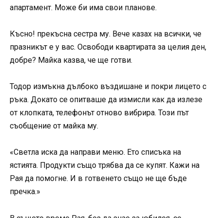
апартамент. Може би има свои планове.
Късно! прекъсна сестра му. Вече казах на всички, че
празникът е у вас. Освободи квартирата за целия ден,
добре? Майка казва, че ще готви.
Тодор измъкна дълбоко въздишане и покри лицето с
ръка. Докато се опитваше да измисли как да излезе
от клопката, телефонът отново вибрира. Този път
съобщение от майка му.
«Светла иска да направи меню. Ето списъка на
ястията. Продукти също трябва да се купят. Кажи на
Рая да помогне. И в готвенето също не ще бъде
пречка.»