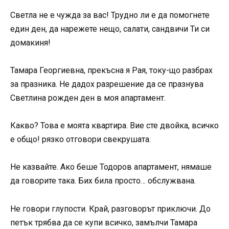
Светла не е чужда за вас! Трудно ли е да помогнете
един ден, да нарежете нещо, салати, сандвичи Ти си
домакиня!
Тамара Георгиевна, прекъсна я Рая, току-що разбрах
за празника. Не дадох разрешение да се празнува
Светлина рожден ден в моя апартамент.
Какво? Това е моята квартира. Вие сте двойка, всичко
е общо! рязко отговори свекрушата.
Не казвайте. Ако беше Тодоров апартамент, нямаше
да говорите така. Бих била просто… обслужвана.
Не говори глупости. Край, разговорът приключи. До
петък трябва да се купи всичко, замълчи Тамара