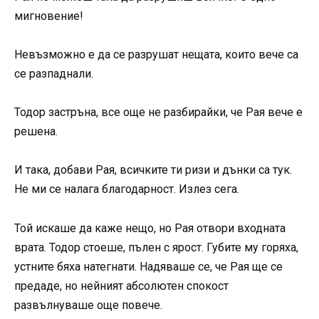
мигновение!
Невъзможно е да се разрушат нещата, които вече са
се разпаднали.
Тодор застръна, все още не разбирайки, че Рая вече е
решена.
И така, добави Рая, всичките ти ризи и дънки са тук.
Не ми се налага благодарност. Излез сега.
Той искаше да каже нещо, но Рая отвори входната
врата. Тодор стоеше, пълен с ярост. Губите му горяха,
устните бяха натегнати. Надяваше се, че Рая ще се
предаде, но нейният абсолютен спокост
развълнуваше още повече.