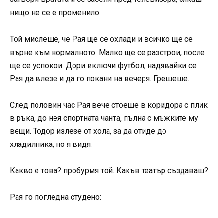
нищо не се е променило.
Той мислеше, че Рая ще се охлади и всичко ще се
върне към нормалното. Малко ще се разстрои, после
ще се успокои. Дори включи футбол, надявайки се
Рая да влезе и да го покани на вечеря. Грешеше.
След половин час Рая вече стоеше в коридора с плик
в ръка, до нея спортната чанта, пълна с мъжките му
вещи. Тодор излезе от хола, за да отиде до
хладилника, но я видя.
Какво е това? пробурмя той. Какъв театър създаваш?
Рая го погледна студено: