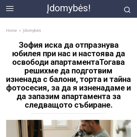
Skip
Įdomybės!
to
content
Home
»
Įdomybės
Зофия иска да отпразнува
юбилея при нас и настоява да
освободи апартаментаТогава
решихме да подготвим
изненада с балони, торта и тайна
фотосесия, за да я изненадаме и
да запазим апартамента за
следващото събиране.