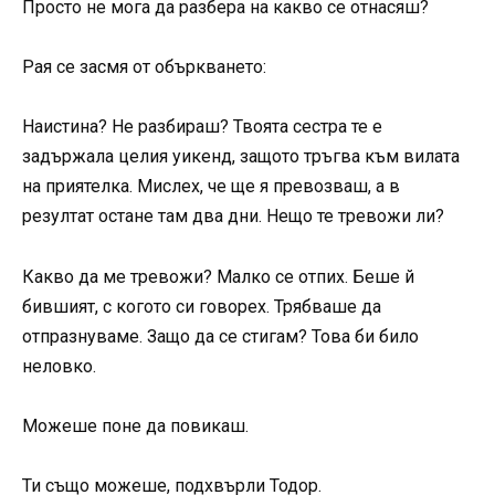
Просто не мога да разбера на какво се отнасяш?
Рая се засмя от объркването:
Наистина? Не разбираш? Твоята сестра те е
задържала целия уикенд, защото тръгва към вилата
на приятелка. Мислех, че ще я превозваш, а в
резултат остане там два дни. Нещо те тревожи ли?
Какво да ме тревожи? Малко се отпих. Беше й
бившият, с когото си говорех. Трябваше да
отпразнуваме. Защо да се стигам? Това би било
неловко.
Можеше поне да повикаш.
Ти също можеше, подхвърли Тодор.