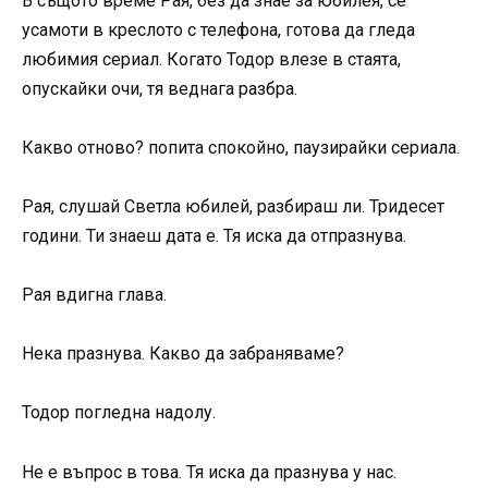
В същото време Рая, без да знае за юбилея, се
усамоти в креслото с телефона, готова да гледа
любимия сериал. Когато Тодор влезе в стаята,
опускайки очи, тя веднага разбра.
Какво отново? попита спокойно, паузирайки сериала.
Рая, слушай Светла юбилей, разбираш ли. Тридесет
години. Ти знаеш дата е. Тя иска да отпразнува.
Рая вдигна глава.
Нека празнува. Какво да забраняваме?
Тодор погледна надолу.
Не е въпрос в това. Тя иска да празнува у нас.