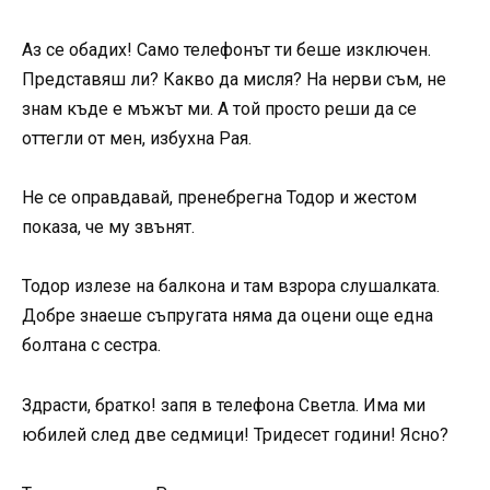
Аз се обадих! Само телефонът ти беше изключен.
Представяш ли? Какво да мисля? На нерви съм, не
знам къде е мъжът ми. А той просто реши да се
оттегли от мен, избухна Рая.
Не се оправдавай, пренебрегна Тодор и жестом
показа, че му звънят.
Тодор излезе на балкона и там взpopа слушалката.
Добре знаеше съпругата няма да оцени още една
болтана с сестра.
Здрасти, братко! запя в телефона Светла. Има ми
юбилей след две седмици! Тридесет години! Ясно?