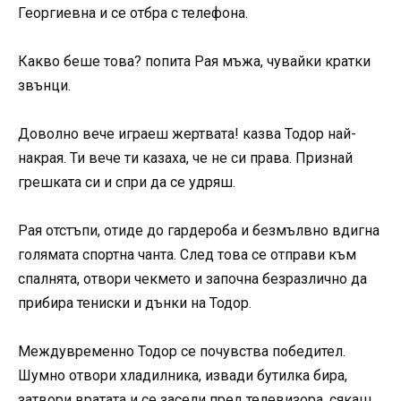
Георгиевна и се отбра с телефона.
Какво беше това? попита Рая мъжа, чувайки кратки
звънци.
Доволно вече играеш жертвата! казва Тодор най-
накрая. Ти вече ти казаха, че не си права. Признай
грешката си и спри да се удряш.
Рая отстъпи, отиде до гардероба и безмълвно вдигна
голямата спортна чанта. След това се отправи към
спалнята, отвори чекмето и започна безразлично да
прибира тениски и дънки на Тодор.
Междувременно Тодор се почувства победител.
Шумно отвори хладилника, извади бутилка бира,
затвори вратата и се засели пред телевизора, сякаш