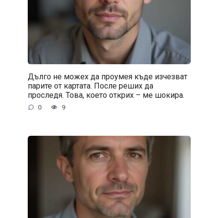
Дълго не можех да проумея къде изчезват
парите от картата. После реших да
проследя. Това, което открих – ме шокира.
0
9