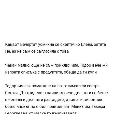
Какво? Вечерта? усмихна се скептично Елена, зетята.
Не, аз не съм се съгласила с това.
Чакай малко, още не съм приключила. Тодор вече ми
изпрати списъка с продуктите, обеща да ги купи.
Тодор винаги помагаше на по-голямата си сестра
Светла. До тридесет години тя вече два пъти се беше
оженила и два пъти разведена, а винаги виновник
беше мъжът не е бил правилният. Майка им, Тамара
Георгиевна, от малка го възпитавала: