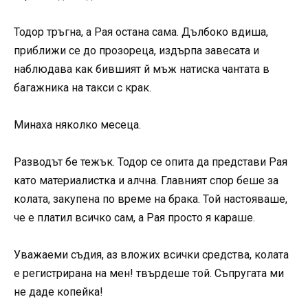
Тодор тръгна, а Рая остана сама. Дълбоко вдиша,
приближи се до прозореца, издърпа завесата и
наблюдава как бившият й мъж натиска чантата в
багажника на такси с крак.
Минаха няколко месеца.
Разводът бе тежък. Тодор се опита да представи Рая
като материалистка и алчна. Главният спор беше за
колата, закупена по време на брака. Той настояваше,
че е платил всичко сам, а Рая просто я караше.
Уважаеми съдия, аз вложих всички средства, колата
е регистрирана на мен! твърдеше той. Съпругата ми
не даде копейка!