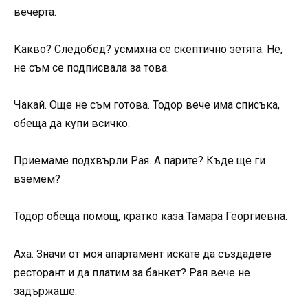
вечерта.
Какво? Следобед? усмихна се скептично зетята. Не,
не съм се подписвала за това.
Чакай. Още не съм готова. Тодор вече има списъка,
обеща да купи всичко.
Приемаме подхвърли Рая. А парите? Къде ще ги
вземем?
Тодор обеща помощ, кратко каза Тамара Георгиевна.
Аха. Значи от моя апартамент искате да създадете
ресторант и да платим за банкет? Рая вече не
задържаше.