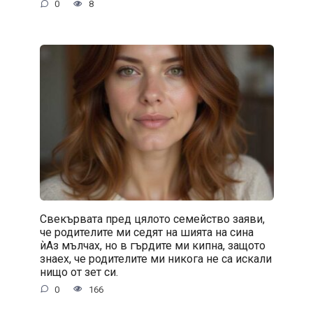
0
8
Свекървата пред цялото семейство заяви,
че родителите ми седят на шията на сина
ѝАз мълчах, но в гърдите ми кипна, защото
знаех, че родителите ми никога не са искали
нищо от зет си.
0
166