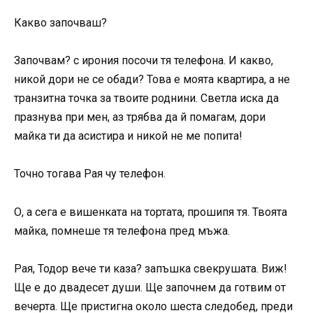
Какво започваш?
Започвам? с ирония посочи тя телефона. И какво,
никой дори не се обади? Това е моята квартира, а не
транзитна точка за твоите роднини. Светла иска да
празнува при мен, аз трябва да й помагам, дори
майка ти да асистира и никой не ме попита!
Точно тогава Рая чу телефон.
О, а сега е вишенката на тортата, прошипя тя. Твоята
майка, помнеше тя телефона пред мъжа.
Рая, Тодор вече ти каза? запъшка свекрушата. Виж!
Ще е до двадесет души. Ще започнем да готвим от
вечерта. Ще пристигна около шеста следобед, преди