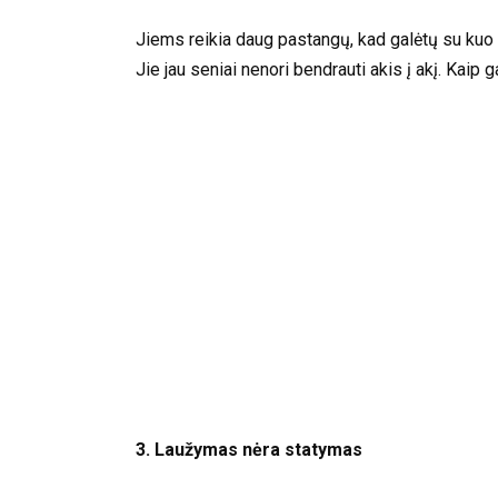
Jiems reikia daug pastangų, kad galėtų su kuo nor
Jie jau seniai nenori bendrauti akis į akį. Kaip
3. Laužymas nėra statymas