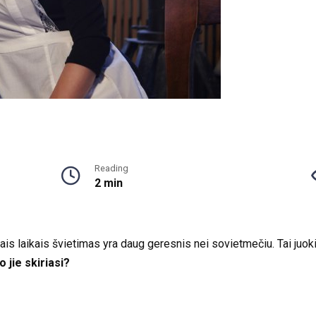
Reading
2 min
is laikais švietimas yra daug geresnis nei sovietmečiu. Tai juok
o jie skiriasi?