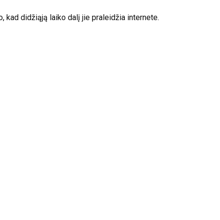
kad didžiąją laiko dalį jie praleidžia internete.