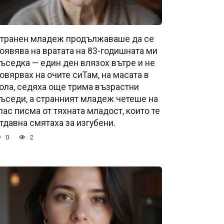
транен младеж продължаваше да се
оявява на вратата на 83-годишната ми
ъседка — един ден влязох вътре и не
овярвах на очите сиТам, на масата в
ола, седяха още трима възрастни
ъседи, а странният младеж четеше на
лас писма от тяхната младост, които те
тдавна смятаха за изгубени.
0
2