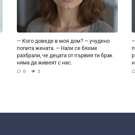
— Кого доведе в моя дом? — учудено
—
попита жената. — Нали се бяхме
п
разбрали, че децата от първия ти брак
р
няма да живеят с нас.
н
0
2