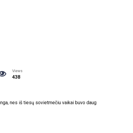
Views
438
inga, nes iš tiesų sovietmečiu vaikai buvo daug