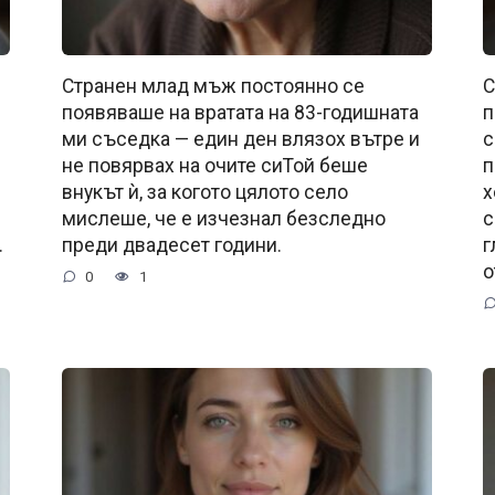
Странен млад мъж постоянно се
С
появяваше на вратата на 83-годишната
п
ми съседка — един ден влязох вътре и
с
не повярвах на очите сиТой беше
п
внукът ѝ, за когото цялото село
х
мислеше, че е изчезнал безследно
с
.
преди двадесет години.
г
о
0
1