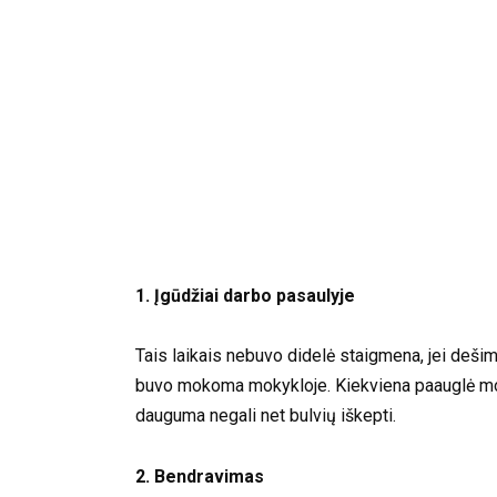
1. Įgūdžiai darbo pasaulyje
Tais laikais nebuvo didelė staigmena, jei dešimt
buvo mokoma mokykloje. Kiekviena paauglė mokė
dauguma negali net bulvių iškepti.
2. Bendravimas