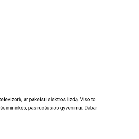
elevizorių ar pakeisti elektros lizdą. Viso to
 šeimininkės, pasiruošusios gyvenimui. Dabar