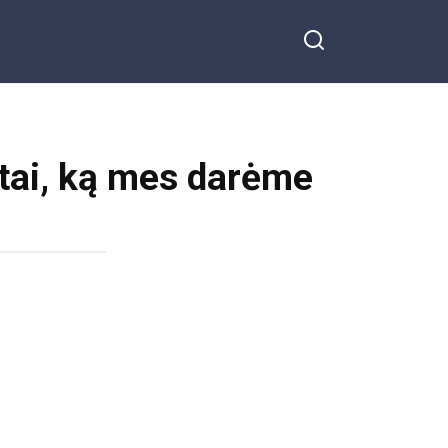
i tai, ką mes darėme