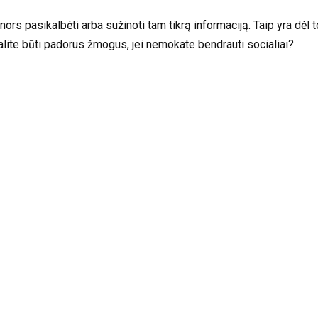
s pasikalbėti arba sužinoti tam tikrą informaciją. Taip yra dėl to, 
 galite būti padorus žmogus, jei nemokate bendrauti socialiai?