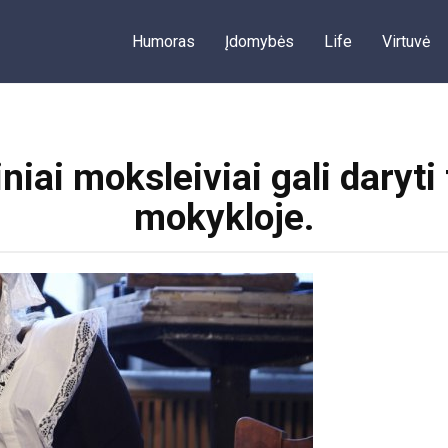
Humoras
Įdomybės
Life
Virtuvė
niai moksleiviai gali daryt
mokykloje.