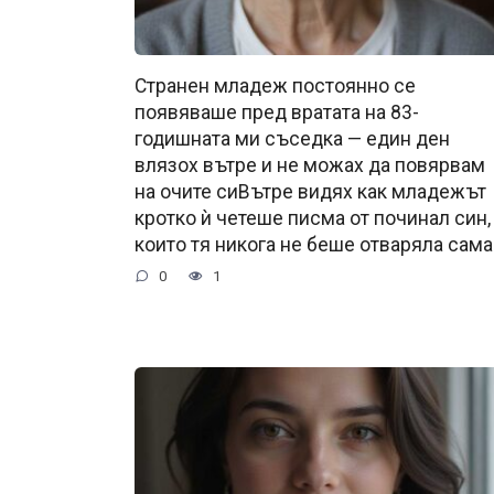
Странен младеж постоянно се
появяваше пред вратата на 83-
годишната ми съседка — един ден
влязох вътре и не можах да повярвам
на очите сиВътре видях как младежът
кротко ѝ четеше писма от починал син,
които тя никога не беше отваряла сама
0
1