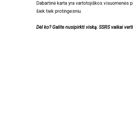
Dabartinė karta yra vartotojiškos visuomenės pa
šiek tiek protingesniu.
Dėl ko? Galite nusipirkti viską. SSRS vaikai vert