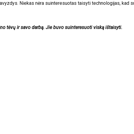
vyzdys. Niekas nėra suinteresuotas taisyti technologijas, kad su
ino tėvų ir savo darbą. Jie buvo suinteresuoti viską ištaisyti.