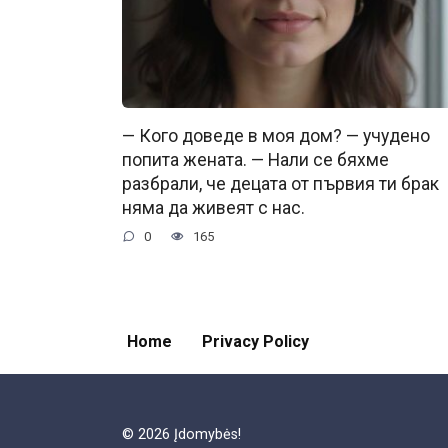
— Кого доведе в моя дом? — учудено
попита жената. — Нали се бяхме
разбрали, че децата от първия ти брак
няма да живеят с нас.
0
165
Home
Privacy Policy
© 2026 Įdomybės!