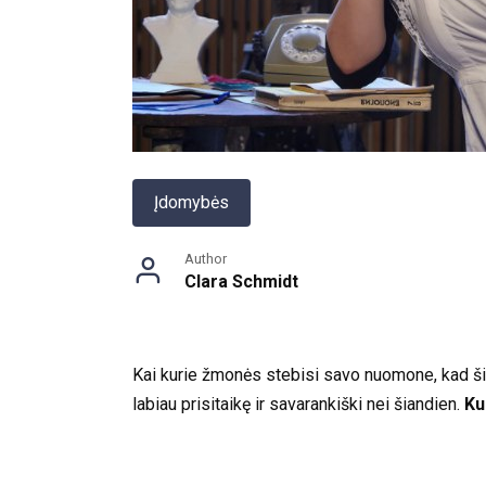
Įdomybės
Author
Clara Schmidt
Kai kurie žmonės stebisi savo nuomone, kad šia
labiau prisitaikę ir savarankiški nei šiandien.
Ku