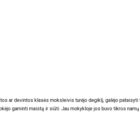
os ar devintos klasės moksleivis turėjo degiklį, galėjo pataisyti t
jo gaminti maistą ir siūti. Jau mokykloje jos buvo tikros namų