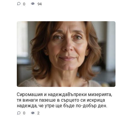
0
94
Сиромашия и надеждаВъпреки мизерията,
тя винаги пазеше в сърцето си искрица
надежда, че утре ще бъде по-добър ден.
0
2