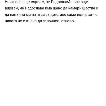
Но аз все още вярвам, че РадославАз все още
вярвам, че Радослава има шанс да намери щастие и
да изпълни мечтата си за дете, ако само повярва, че
никога не е късно да започнеш отново.