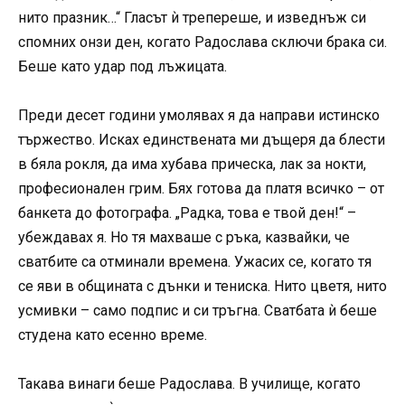
нито празник…“ Гласът ѝ трепереше, и изведнъж си
спомних онзи ден, когато Радослава сключи брака си.
Беше като удар под лъжицата.
Преди десет години умолявах я да направи истинско
тържество. Исках единствената ми дъщеря да блести
в бяла рокля, да има хубава прическа, лак за нокти,
професионален грим. Бях готова да платя всичко – от
банкета до фотографа. „Радка, това е твой ден!“ –
убеждавах я. Но тя махваше с ръка, казвайки, че
сватбите са отминали времена. Ужасих се, когато тя
се яви в общината с дънки и тениска. Нито цветя, нито
усмивки – само подпис и си тръгна. Сватбата ѝ беше
студена като есенно време.
Такава винаги беше Радослава. В училище, когато