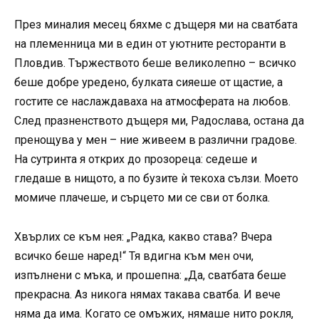
През миналия месец бяхме с дъщеря ми на сватбата
на племенница ми в един от уютните ресторанти в
Пловдив. Тържеството беше великолепно – всичко
беше добре уредено, булката сияеше от щастие, а
гостите се наслаждаваха на атмосферата на любов.
След празненството дъщеря ми, Радослава, остана да
пренощува у мен – ние живеем в различни градове.
На сутринта я открих до прозореца: седеше и
гледаше в нищото, а по бузите ѝ текоха сълзи. Моето
момиче плачеше, и сърцето ми се сви от болка.
Хвърлих се към нея: „Радка, какво става? Вчера
всичко беше наред!“ Тя вдигна към мен очи,
изпълнени с мъка, и прошепна: „Да, сватбата беше
прекрасна. Аз никога нямах такава сватба. И вече
няма да има. Когато се омъжих, нямаше нито рокля,