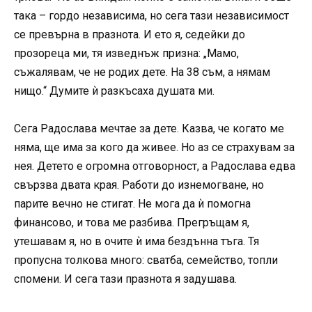
така – гордо независима, но сега тази независимост
се превърна в празнота. И ето я, седейки до
прозореца ми, тя изведнъж призна: „Мамо,
съжалявам, че не родих дете. На 38 съм, а нямам
нищо.“ Думите ѝ разкъсаха душата ми.
Сега Радослава мечтае за дете. Казва, че когато ме
няма, ще има за кого да живее. Но аз се страхувам за
нея. Детето е огромна отговорност, а Радослава едва
свързва двата края. Работи до изнемогване, но
парите вечно не стигат. Не мога да ѝ помогна
финансово, и това ме разбива. Прегръщам я,
утешавам я, но в очите ѝ има бездънна тъга. Тя
пропусна толкова много: сватба, семейство, топли
спомени. И сега тази празнота я задушава.