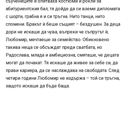
съучениците ѝ опитваха костюми и рокли за
абитуриентския бал, тя дойде да си вземе дипломата
с шорти, грабна я и си тръгна. Нито танци, нито
спомени. Бракът ѝ беше същият – бездушен. За деца
дори не искаше да чува, въпреки че съпругът ѝ,
Любомир, мечтаеше за семейство. Обикновено
такива неща се обсъждат преди сватбата, но
Радослава, млада и амбициозна, смяташе, че децата
могат да почакат. Тя искаше да живее за себе си, да
прави кариера, да се наслаждава на свободата. След
четири години Любомир не издържа – той си тръгна,
защото искаше да бъде баща.