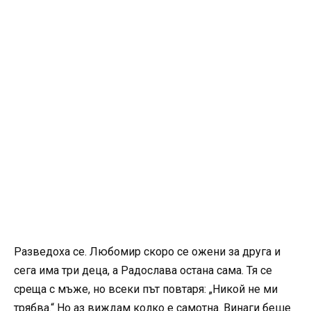
Разведоха се. Любомир скоро се ожени за друга и
сега има три деца, а Радослава остана сама. Тя се
среща с мъже, но всеки път повтаря: „Никой не ми
трябва.“ Но аз виждам колко е самотна. Винаги беше