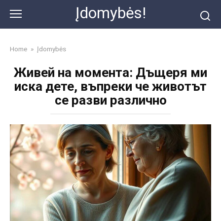
Skip
Įdomybės!
to
content
Home
»
Įdomybės
Живей на момента: Дъщеря ми
иска дете, въпреки че животът
се разви различно