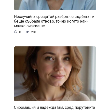
Неслучайна срещаТой разбра, че съдбата ги
беше събрала отново, точно когато най-
малко очакваше.
0
201
Сиромашия и надеждаТам, сред порутените