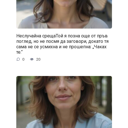
Неслучайна срещаТой я позна още от пръв
поглед, но не посмя да заговори, докато тя
сама не се усмихна и не прошепна: „Чаках
те.“
0
20