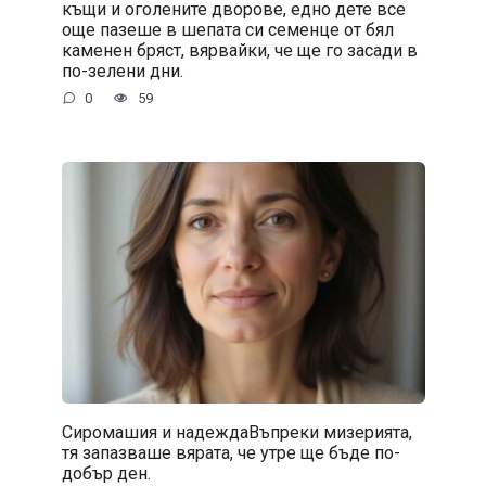
къщи и оголените дворове, едно дете все
още пазеше в шепата си семенце от бял
каменен бряст, вярвайки, че ще го засади в
по-зелени дни.
0
59
Сиромашия и надеждаВъпреки мизерията,
тя запазваше вярата, че утре ще бъде по-
добър ден.