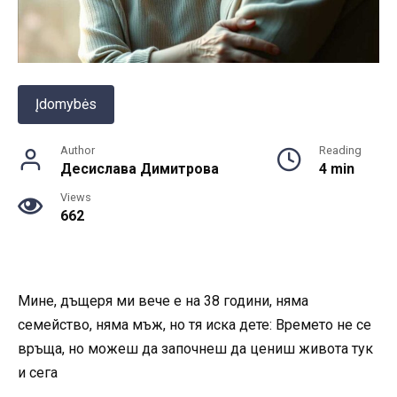
Įdomybės
Author
Reading
Десислава Димитрова
4 min
Views
662
Мине, дъщеря ми вече е на 38 години, няма
семейство, няма мъж, но тя иска дете: Времето не се
връща, но можеш да започнеш да цениш живота тук
и сега