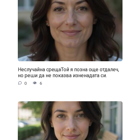
Неслучайна срещаТой я позна още отдалеч,
но реши да не показва изненадата си.
0
6