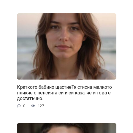
Краткото бабино щастиеТя стисна малкото
пликче с пенсията си и си каза, че и това е
достатъчно.
0
127