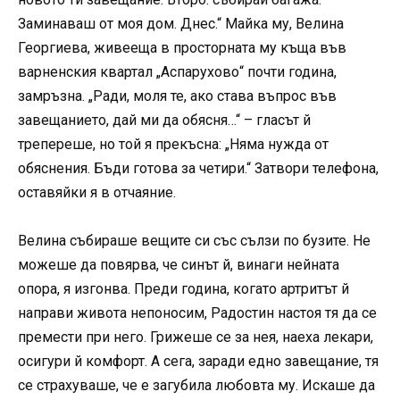
Заминаваш от моя дом. Днес.“ Майка му, Велина
Георгиева, живееща в просторната му къща във
варненския квартал „Аспарухово“ почти година,
замръзна. „Ради, моля те, ако става въпрос във
завещанието, дай ми да обясня…“ – гласът й
трепереше, но той я прекъсна: „Няма нужда от
обяснения. Бъди готова за четири.“ Затвори телефона,
оставяйки я в отчаяние.
Велина събираше вещите си със сълзи по бузите. Не
можеше да повярва, че синът й, винаги нейната
опора, я изгонва. Преди година, когато артритът й
направи живота непоносим, Радостин настоя тя да се
премести при него. Грижеше се за нея, наеха лекари,
осигури й комфорт. А сега, заради едно завещание, тя
се страхуваше, че е загубила любовта му. Искаше да