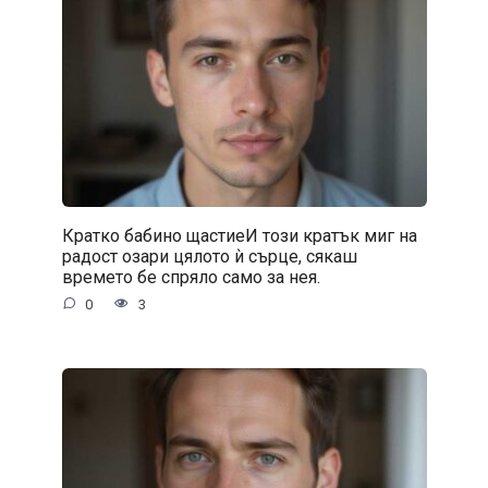
Кратко бабино щастиеИ този кратък миг на
радост озари цялото ѝ сърце, сякаш
времето бе спряло само за нея.
0
3