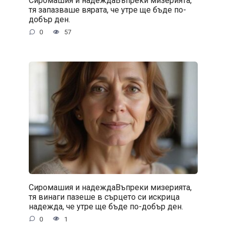
Сиромашия и надеждаВъпреки мизерията,
тя запазваше вярата, че утре ще бъде по-
добър ден.
0
57
Сиромашия и надеждаВъпреки мизерията,
тя винаги пазеше в сърцето си искрица
надежда, че утре ще бъде по-добър ден.
0
1