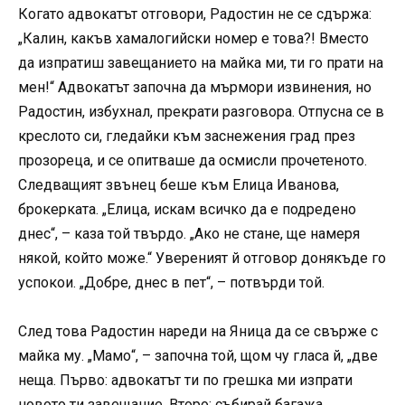
Когато адвокатът отговори, Радостин не се сдържа:
„Калин, какъв хамалогийски номер е това?! Вместо
да изпратиш завещанието на майка ми, ти го прати на
мен!“ Адвокатът започна да мърмори извинения, но
Радостин, избухнал, прекрати разговора. Отпусна се в
креслото си, гледайки към заснежения град през
прозореца, и се опитваше да осмисли прочетеното.
Следващият звънец беше към Елица Иванова,
брокерката. „Елица, искам всичко да е подредено
днес“, – каза той твърдо. „Ако не стане, ще намеря
някой, който може.“ Увереният й отговор донякъде го
успокои. „Добре, днес в пет“, – потвърди той.
След това Радостин нареди на Яница да се свърже с
майка му. „Мамо“, – започна той, щом чу гласа й, „две
неща. Първо: адвокатът ти по грешка ми изпрати
новото ти завещание. Второ: събирай багажа.