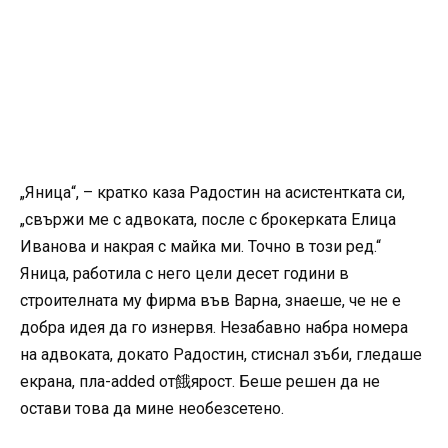
„Яница“, – кратко каза Радостин на асистентката си,
„свържи ме с адвоката, после с брокерката Елица
Иванова и накрая с майка ми. Точно в този ред.“
Яница, работила с него цели десет години в
строителната му фирма във Варна, знаеше, че не е
добра идея да го изнервя. Незабавно набра номера
на адвоката, докато Радостин, стиснал зъби, гледаше
екрана, пла-added от餓ярост. Беше решен да не
остави това да мине необезсетено.