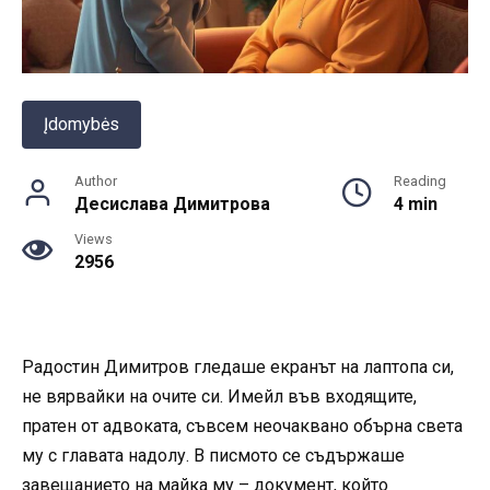
Įdomybės
Author
Reading
Десислава Димитрова
4 min
Views
2956
Радостин Димитров гледаше екранът на лаптопа си,
не вярвайки на очите си. Имейл във входящите,
пратен от адвоката, съвсем неочаквано обърна света
му с главата надолу. В писмото се съдържаше
завещанието на майка му – документ, който