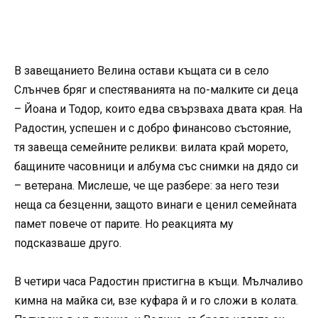
В завещанието Велина остави къщата си в село
Слънчев бряг и спестяванията на по-малките си деца
– Йоана и Тодор, които едва свързваха двата края. На
Радостин, успешен и с добро финансово състояние,
тя завеща семейните реликви: вилата край морето,
бащините часовници и албума със снимки на дядо си
– ветерана. Мислеше, че ще разбере: за него тези
неща са безценни, защото винаги е ценил семейната
памет повече от парите. Но реакцията му
подсказваше друго.
В четири часа Радостин пристигна в къщи. Мълчаливо
кимна на майка си, взе куфара й и го сложи в колата.