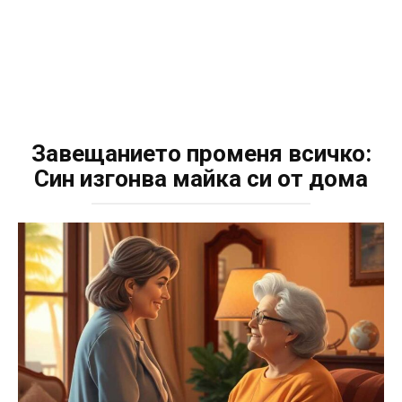
Завещанието променя всичко:
Син изгонва майка си от дома