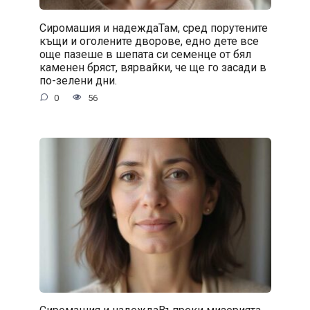
Сиромашия и надеждаТам, сред порутените
къщи и оголените дворове, едно дете все
още пазеше в шепата си семенце от бял
каменен бряст, вярвайки, че ще го засади в
по-зелени дни.
0
56