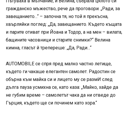
Пътуваха в мълчание, и Велина, събрала цялото си
гражданско мъжество, рече да проговори. „Ради, за
завещанието…“ – започна тя, но той я прекъсна,
хвърляйки поглед: „Да, завещанието. Където къщата
и парите отиват при Йоана и Тодор, а на мен – вилата,
бащините часовници и старите снимки?“ Велина
кимна, гласът й трепереше: „Да, Ради…“
AUTOMOBILE се спря пред малко частно летище,
където ги чакаше елегантен самолет. Радостин се
обърна към майка си и лицето му се размИ след
дълга пауза усмихна се, като каза: „Майко, хайде да
не губим време – самолетът чака да ни отведе до
Гърция, където ще си починем като хора.“