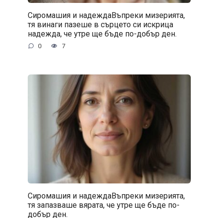
Сиромашия и надеждаВъпреки мизерията,
тя винаги пазеше в сърцето си искрица
надежда, че утре ще бъде по-добър ден.
0
7
Сиромашия и надеждаВъпреки мизерията,
тя запазваше вярата, че утре ще бъде по-
добър ден.