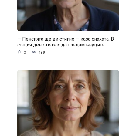
— Пенсията ще ви стигне — каза снахата. В
същия ден отказах да гледам внуците.
0
139