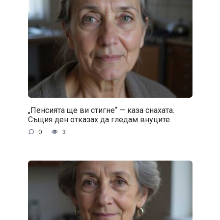
„Пенсията ще ви стигне“ — каза снахата.
Същия ден отказах да гледам внуците.
0
3