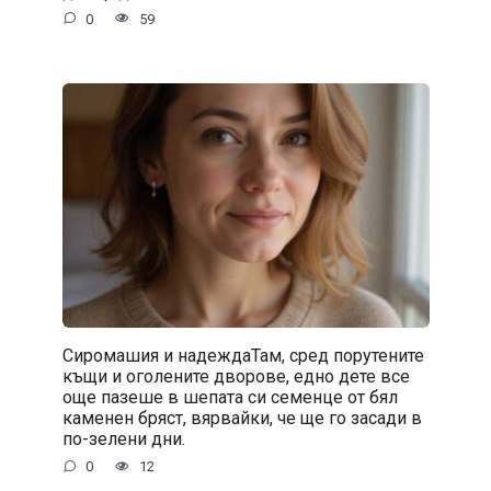
0
59
Сиромашия и надеждаТам, сред порутените
къщи и оголените дворове, едно дете все
още пазеше в шепата си семенце от бял
каменен бряст, вярвайки, че ще го засади в
по-зелени дни.
0
12