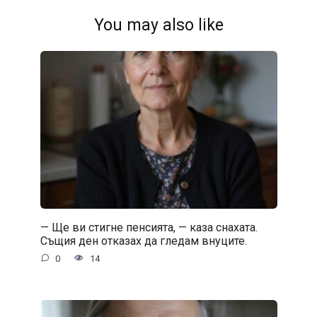
You may also like
— Ще ви стигне пенсията, — каза снахата.
Същия ден отказах да гледам внуците.
0
14